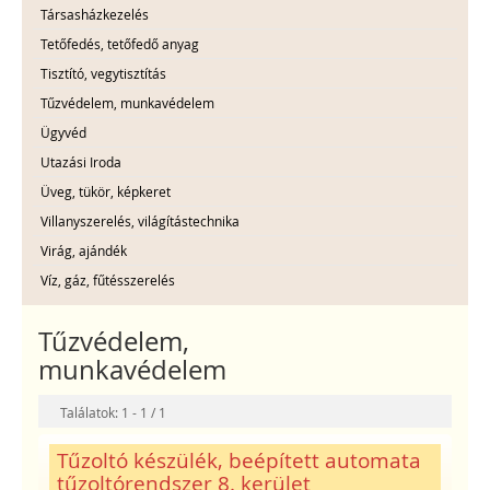
Társasházkezelés
Tetőfedés, tetőfedő anyag
Tisztító, vegytisztítás
Tűzvédelem, munkavédelem
Ügyvéd
Utazási Iroda
Üveg, tükör, képkeret
Villanyszerelés, világítástechnika
Virág, ajándék
Víz, gáz, fűtésszerelés
Tűzvédelem,
munkavédelem
Találatok: 1 - 1 / 1
Tűzoltó készülék, beépített automata
tűzoltórendszer 8. kerület