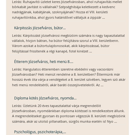
Leírás: Ruhajavító üzletet keres Józsefvárosban, ahol ruhajavítás mellet
bőrkabát javítást is vállalnak? Szépséghibája keletkezett a kedvenc
nadrágjának, kabátjának, szoknyájának? Hozza el VIII. kerületi
...
ruhajavítónkba, ahol gyors határidővel vállaljuk a zippzár
Kárpitozás Józsefváros, bútor...
Leírás: Kárpitozást józsefvárosi megbízóim számára is nagy tapasztalattal
vállalok, hívjon bátran, ha bútor felújításra szorul a VIII. kerületbenn.
Várom azokat a bútortulajdonosokat, akik kárpitozással, bútor
...
felújítással frissítenék a régi kanapé, fotel kinézet
Étterem Józsefváros, heti menü 8....
Leírás: Hangulatos étteremben szeretne ebédelni vagy vacsorázni
Józsefvárosban? Heti menüt rendelne a 8. kerületben? Éttermünk már
hosszú évek óta várja a vendégeket a 8. kerület szívében, legyen szó akár
...
heti menü rendeléséről, akár baráti összejövetelekről. Az
Diploma kötés Józsefváros, nyomda...
Leírás: Üzletünk 20 éves tapasztalattal várja megrendelőit
Józsefvárosban, nyomdánkban diploma kötéssel is rendelkezésre állunk.
A megrendeléseket gyorsan és pontosan végezzük 8. kerületi megbízóink
...
számára, akár az utolsó pillanatban, sürgős munka esetén is! Nyo
Pszichológus, pszichoterápia,...