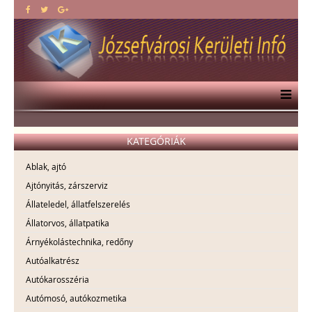
KATEGÓRIÁK
Ablak, ajtó
Ajtónyitás, zárszerviz
Állateledel, állatfelszerelés
Állatorvos, állatpatika
Árnyékolástechnika, redőny
Autóalkatrész
Autókarosszéria
Autómosó, autókozmetika