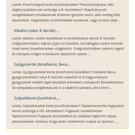
Leírás: Pszichológust keres Józsefvárosban? Pszichoterápiára, lelki
segélynyújtásra van szüksége a 8. kerületben? Alapítványunk
szolgáltatásait mindazoknak érdemes igénybe venni, akik esetleg lelki
...
zavarokkal, megoldatlan problémákkal küzdenek, vagy hosszú ideje
Alkalmi csokor 8. kerület,...
Leírás: Alkalmi csokor készítéssel is rendelkezésre állunk 8. kerületi
virágüzletünkben, bátran jöjjön el hozzánk, ha ballagási csokor készítés
miatt keres Józsefvárosban virágboltot. Virágüzletünkben számos vágott
...
és cserepes virágot is kínálunk vásárlóink számá
Gyógyszertár Józsefváros, Benu...
Leírás: Gyógyszertárat keres Józsefváros közelében? Patikánk Benu
gyógyszertárként várja 8. kerületi vásárlóit is! A hagyományos
gyógyszerek mellett saját készítésű krémeket is kínálunk! Rendelkezésre
...
áll webpatika szolgáltatásunk is a vásárlók számára, ahol könn
Szájsebészet Józsefváros,...
Leírás: Szájsebészetet keres Józsefvárosban? Fájdalommentes fogászatra
lenne szüksége a VIII. kerületben? Fogászati rendelőnkben
fájdalommentes fogászati kezelésekkel és családias légkörrel várjuk
...
pácienseinket, remélve, hogy ezzel csökkenteni tudjuk az ilyenkor