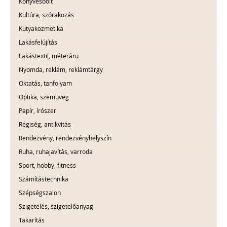
Könyvesbolt
Kultúra, szórakozás
Kutyakozmetika
Lakásfelújítás
Lakástextil, méteráru
Nyomda, reklám, reklámtárgy
Oktatás, tanfolyam
Optika, szemüveg
Papír, írószer
Régiség, antikvitás
Rendezvény, rendezvényhelyszín
Ruha, ruhajavítás, varroda
Sport, hobby, fitness
Számítástechnika
Szépségszalon
Szigetelés, szigetelőanyag
Takarítás