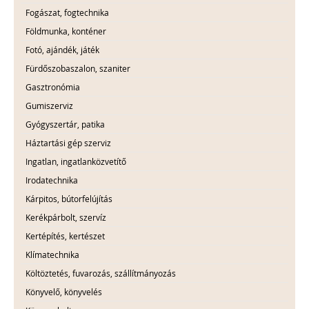
Fogászat, fogtechnika
Földmunka, konténer
Fotó, ajándék, játék
Fürdőszobaszalon, szaniter
Gasztronómia
Gumiszerviz
Gyógyszertár, patika
Háztartási gép szerviz
Ingatlan, ingatlanközvetítő
Irodatechnika
Kárpitos, bútorfelújítás
Kerékpárbolt, szervíz
Kertépítés, kertészet
Klímatechnika
Költöztetés, fuvarozás, szállítmányozás
Könyvelő, könyvelés