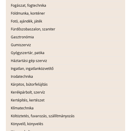
Fogászat, fogtechnika
Földmunka, konténer
Fotó, ajándék, játék
Fürdőszobaszalon, szaniter
Gasztronómia
Gumiszerviz
Gyógyszertár, patika
Háztartási gép szerviz
Ingatlan, ingatlanközvetítő
Irodatechnika
Kárpitos, bútorfelújítás
Kerékpárbolt, szervíz
Kertépítés, kertészet
Klímatechnika
Költöztetés, fuvarozás, szállítmányozás
Könyvelő, könyvelés