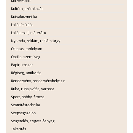
Könyvesbolt
Kultúra, szórakozás
Kutyakozmetika
Lakásfelújítás
Lakástextil, méteráru
Nyomda, reklám, reklámtárgy
Oktatás, tanfolyam
Optika, szemüveg
Papír, írószer
Régiség, antikvitás
Rendezvény, rendezvényhelyszín
Ruha, ruhajavítás, varroda
Sport, hobby, fitness
Számítástechnika
Szépségszalon
Szigetelés, szigetelőanyag
Takarítás