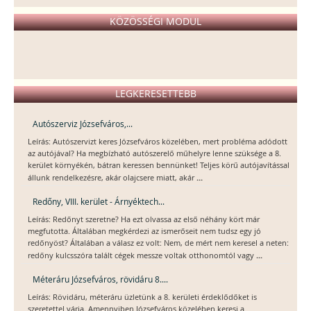
KÖZÖSSÉGI MODUL
LEGKERESETTEBB
Autószerviz Józsefváros,...
Leírás: Autószervizt keres Józsefváros közelében, mert probléma adódott
az autójával? Ha megbízható autószerelő műhelyre lenne szüksége a 8.
kerület környékén, bátran keressen bennünket! Teljes körű autójavítással
...
állunk rendelkezésre, akár olajcsere miatt, akár
Redőny, VIII. kerület - Árnyéktech...
Leírás: Redőnyt szeretne? Ha ezt olvassa az első néhány kört már
megfutotta. Általában megkérdezi az ismerőseit nem tudsz egy jó
redőnyöst? Általában a válasz ez volt: Nem, de mért nem keresel a neten:
...
redőny kulcsszóra talált cégek messze voltak otthonomtól vagy
Méteráru Józsefváros, rövidáru 8....
Leírás: Rövidáru, méteráru üzletünk a 8. kerületi érdeklődőket is
szeretettel várja. Amennyiben Józsefváros közelében keresi a