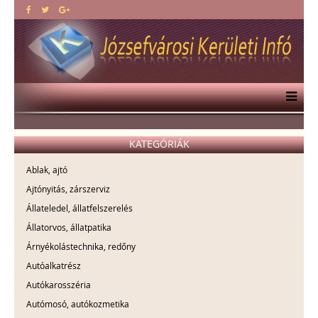
KATEGÓRIÁK
Ablak, ajtó
Ajtónyitás, zárszerviz
Állateledel, állatfelszerelés
Állatorvos, állatpatika
Árnyékolástechnika, redőny
Autóalkatrész
Autókarosszéria
Autómosó, autókozmetika