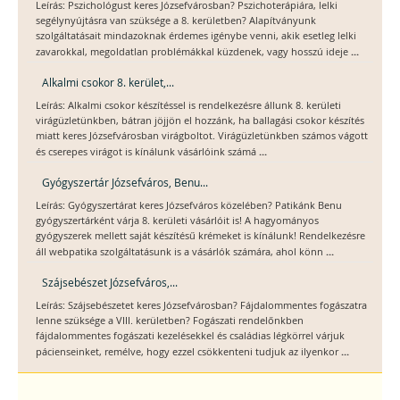
Leírás: Pszichológust keres Józsefvárosban? Pszichoterápiára, lelki
segélynyújtásra van szüksége a 8. kerületben? Alapítványunk
szolgáltatásait mindazoknak érdemes igénybe venni, akik esetleg lelki
...
zavarokkal, megoldatlan problémákkal küzdenek, vagy hosszú ideje
Alkalmi csokor 8. kerület,...
Leírás: Alkalmi csokor készítéssel is rendelkezésre állunk 8. kerületi
virágüzletünkben, bátran jöjjön el hozzánk, ha ballagási csokor készítés
miatt keres Józsefvárosban virágboltot. Virágüzletünkben számos vágott
...
és cserepes virágot is kínálunk vásárlóink számá
Gyógyszertár Józsefváros, Benu...
Leírás: Gyógyszertárat keres Józsefváros közelében? Patikánk Benu
gyógyszertárként várja 8. kerületi vásárlóit is! A hagyományos
gyógyszerek mellett saját készítésű krémeket is kínálunk! Rendelkezésre
...
áll webpatika szolgáltatásunk is a vásárlók számára, ahol könn
Szájsebészet Józsefváros,...
Leírás: Szájsebészetet keres Józsefvárosban? Fájdalommentes fogászatra
lenne szüksége a VIII. kerületben? Fogászati rendelőnkben
fájdalommentes fogászati kezelésekkel és családias légkörrel várjuk
...
pácienseinket, remélve, hogy ezzel csökkenteni tudjuk az ilyenkor