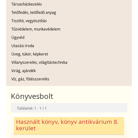
Társasházkezelés
Tetőfedés, tetőfedő anyag
Tisztító, vegytisztítás
Tűzvédelem, munkavédelem
Ügyvéd
Utazási Iroda
Üveg, tükör, képkeret
Villanyszerelés, világítástechnika
Virág, ajándék
Víz, gáz, fűtésszerelés
Könyvesbolt
Találatok: 1 - 1 / 1
Használt könyv, könyv antikvárium 8.
kerület