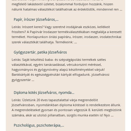
megfelelő lakástextil üzletet, bizalommal forduljon hozzánk, hiszen
...
nálunk hatalmas választékot találhatnak az érdeklődők, mindennel ren
Papír, írószer Józsefváros,...
Leírás: Irószert keres? Vagy szeretné irodájának eszközei, kellékeit
frissíteni? A Papírvár Irodaszer termékválasztékában megtalálja a keresett
terméket. Honlapunkon óriási papíráru, írószer, irodaszer, irodatechnikai
...
szerek választékát találhatja. Termékeink:
Gyógyszertár, patika Józsefváros
Leírás: Saját készítésű baba- és szépségápolási termékek széles
választékával, egyéni tanácsadással, vércukorszint méréssel,
hagyományos és gyógynövény alapú készítményekkel várjuk!
Bankkártyát és egészségpénztári kártyát elfogadunk. józsefvárosi
...
gyógyszertár
Diploma kötés Józsefváros, nyomda...
Leírás: Üzletünk 20 éves tapasztalattal várja megrendelőit
Józsefvárosban, nyomdánkban diploma kötéssel is rendelkezésre állunk.
A megrendeléseket gyorsan és pontosan végezzük 8. kerületi megbízóink
...
számára, akár az utolsó pillanatban, sürgős munka esetén is! Nyo
Pszichológus, pszichoterápia,...