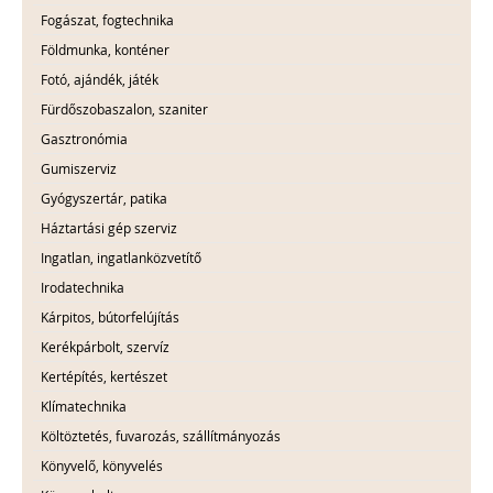
Fogászat, fogtechnika
Földmunka, konténer
Fotó, ajándék, játék
Fürdőszobaszalon, szaniter
Gasztronómia
Gumiszerviz
Gyógyszertár, patika
Háztartási gép szerviz
Ingatlan, ingatlanközvetítő
Irodatechnika
Kárpitos, bútorfelújítás
Kerékpárbolt, szervíz
Kertépítés, kertészet
Klímatechnika
Költöztetés, fuvarozás, szállítmányozás
Könyvelő, könyvelés