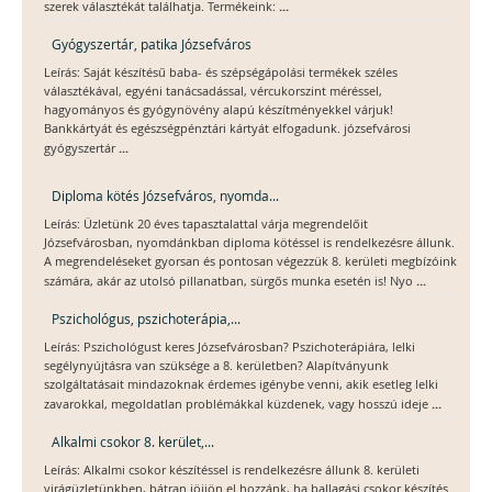
...
szerek választékát találhatja. Termékeink:
Gyógyszertár, patika Józsefváros
Leírás: Saját készítésű baba- és szépségápolási termékek széles
választékával, egyéni tanácsadással, vércukorszint méréssel,
hagyományos és gyógynövény alapú készítményekkel várjuk!
Bankkártyát és egészségpénztári kártyát elfogadunk. józsefvárosi
...
gyógyszertár
Diploma kötés Józsefváros, nyomda...
Leírás: Üzletünk 20 éves tapasztalattal várja megrendelőit
Józsefvárosban, nyomdánkban diploma kötéssel is rendelkezésre állunk.
A megrendeléseket gyorsan és pontosan végezzük 8. kerületi megbízóink
...
számára, akár az utolsó pillanatban, sürgős munka esetén is! Nyo
Pszichológus, pszichoterápia,...
Leírás: Pszichológust keres Józsefvárosban? Pszichoterápiára, lelki
segélynyújtásra van szüksége a 8. kerületben? Alapítványunk
szolgáltatásait mindazoknak érdemes igénybe venni, akik esetleg lelki
...
zavarokkal, megoldatlan problémákkal küzdenek, vagy hosszú ideje
Alkalmi csokor 8. kerület,...
Leírás: Alkalmi csokor készítéssel is rendelkezésre állunk 8. kerületi
virágüzletünkben, bátran jöjjön el hozzánk, ha ballagási csokor készítés