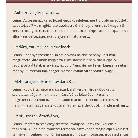
Autószerviz Józsefváros,...
Leírás: Autószervizt keres Józsefváros közelében, mert probléma adódott
az autójával? Ha megbízható autószerelő műhelyre lenne szüksége a 8.
kerület környékén, bátran keressen bennünket! Teljes körű autójavítással
...
állunk rendelkezésre, akár olajcsere miatt, akár
Redőny, VIII. kerület - Árnyéktech...
Leírás: Redőnyt szeretne? Ha ezt olvassa az első néhány kört már
megfutotta. Általában megkérdezi az ismerőseit nem tudsz egy jó
redőnyöst? Általában a válasz ez volt: Nem, de mért nem keresel a neten:
...
redőny kulcsszóra talált cégek messze voltak otthonomtól vagy
Méteráru Józsefváros, rövidáru 8....
Leírás: Rövidáru, méteráru üzletünk a 8. kerületi érdeklődőket is
szeretettel várja. Amennyiben Józsefváros közelében keresi a
megfelelő lakástextil üzletet, bizalommal forduljon hozzánk, hiszen
...
nálunk hatalmas választékot találhatnak az érdeklődők, mindennel ren
Papír, írószer Józsefváros,...
Leírás: Irószert keres? Vagy szeretné irodájának eszközei, kellékeit
frissíteni? A Papírvár Irodaszer termékválasztékában megtalálja a keresett
terméket. Honlapunkon óriási papíráru, írószer, irodaszer, irodatechnikai