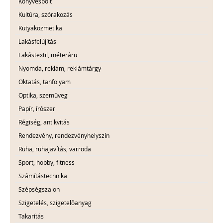
Könyvesbolt
Kultúra, szórakozás
Kutyakozmetika
Lakásfelújítás
Lakástextil, méteráru
Nyomda, reklám, reklámtárgy
Oktatás, tanfolyam
Optika, szemüveg
Papír, írószer
Régiség, antikvitás
Rendezvény, rendezvényhelyszín
Ruha, ruhajavítás, varroda
Sport, hobby, fitness
Számítástechnika
Szépségszalon
Szigetelés, szigetelőanyag
Takarítás