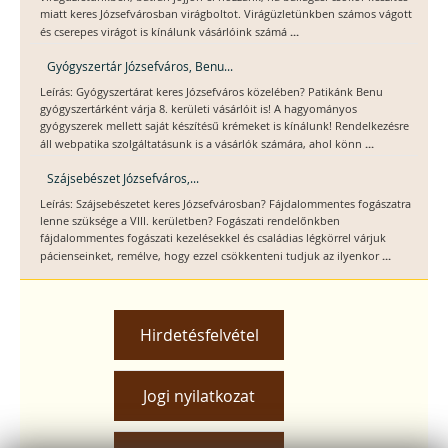
miatt keres Józsefvárosban virágboltot. Virágüzletünkben számos vágott
...
és cserepes virágot is kínálunk vásárlóink számá
Gyógyszertár Józsefváros, Benu...
Leírás: Gyógyszertárat keres Józsefváros közelében? Patikánk Benu
gyógyszertárként várja 8. kerületi vásárlóit is! A hagyományos
gyógyszerek mellett saját készítésű krémeket is kínálunk! Rendelkezésre
...
áll webpatika szolgáltatásunk is a vásárlók számára, ahol könn
Szájsebészet Józsefváros,...
Leírás: Szájsebészetet keres Józsefvárosban? Fájdalommentes fogászatra
lenne szüksége a VIII. kerületben? Fogászati rendelőnkben
fájdalommentes fogászati kezelésekkel és családias légkörrel várjuk
...
pácienseinket, remélve, hogy ezzel csökkenteni tudjuk az ilyenkor
Hirdetésfelvétel
Jogi nyilatkozat