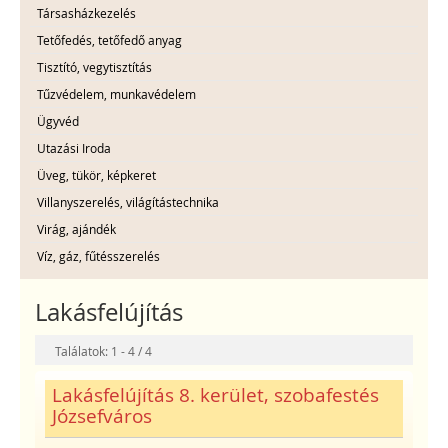
Társasházkezelés
Tetőfedés, tetőfedő anyag
Tisztító, vegytisztítás
Tűzvédelem, munkavédelem
Ügyvéd
Utazási Iroda
Üveg, tükör, képkeret
Villanyszerelés, világítástechnika
Virág, ajándék
Víz, gáz, fűtésszerelés
Lakásfelújítás
Találatok: 1 - 4 / 4
Lakásfelújítás 8. kerület, szobafestés
Józsefváros