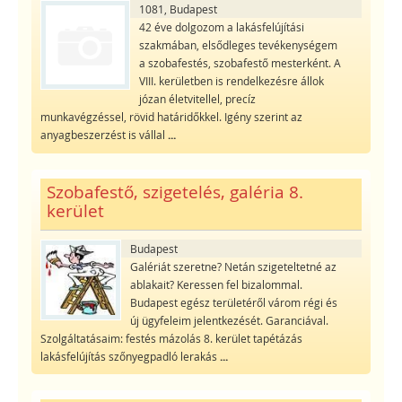
1081, Budapest
42 éve dolgozom a lakásfelújítási
szakmában, elsődleges tevékenységem
a szobafestés, szobafestő mesterként. A
VIII. kerületben is rendelkezésre állok
józan életvitellel, precíz
munkavégzéssel, rövid határidőkkel. Igény szerint az
anyagbeszerzést is vállal
...
Szobafestő, szigetelés, galéria 8.
kerület
Budapest
Galériát szeretne? Netán szigeteltetné az
ablakait? Keressen fel bizalommal.
Budapest egész területéről várom régi és
új ügyfeleim jelentkezését. Garanciával.
Szolgáltatásaim: festés mázolás 8. kerület tapétázás
lakásfelújítás szőnyegpadló lerakás
...