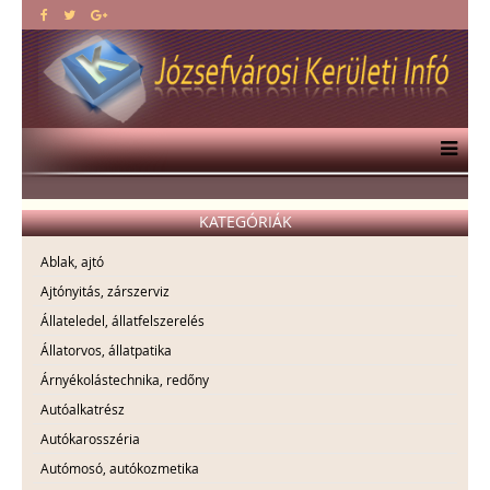
KATEGÓRIÁK
Ablak, ajtó
Ajtónyitás, zárszerviz
Állateledel, állatfelszerelés
Állatorvos, állatpatika
Árnyékolástechnika, redőny
Autóalkatrész
Autókarosszéria
Autómosó, autókozmetika