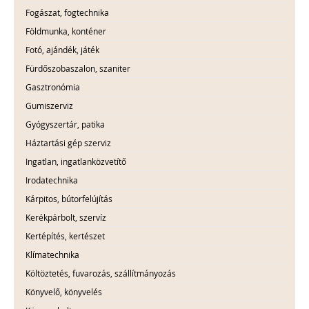
Fogászat, fogtechnika
Földmunka, konténer
Fotó, ajándék, játék
Fürdőszobaszalon, szaniter
Gasztronómia
Gumiszerviz
Gyógyszertár, patika
Háztartási gép szerviz
Ingatlan, ingatlanközvetítő
Irodatechnika
Kárpitos, bútorfelújítás
Kerékpárbolt, szervíz
Kertépítés, kertészet
Klímatechnika
Költöztetés, fuvarozás, szállítmányozás
Könyvelő, könyvelés