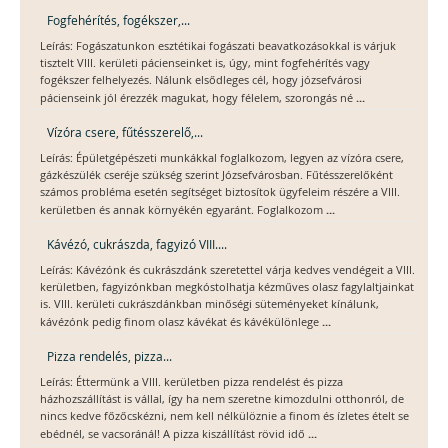
Fogfehérítés, fogékszer,...
Leírás: Fogászatunkon esztétikai fogászati beavatkozásokkal is várjuk
tisztelt VIII. kerületi pácienseinket is, úgy, mint fogfehérítés vagy
fogékszer felhelyezés. Nálunk elsődleges cél, hogy józsefvárosi
...
pácienseink jól érezzék magukat, hogy félelem, szorongás né
Vízóra csere, fűtésszerelő,...
Leírás: Épületgépészeti munkákkal foglalkozom, legyen az vízóra csere,
gázkészülék cseréje szükség szerint Józsefvárosban. Fűtésszerelőként
számos probléma esetén segítséget biztosítok ügyfeleim részére a VIII.
...
kerületben és annak környékén egyaránt. Foglalkozom
Kávézó, cukrászda, fagyizó VIII....
Leírás: Kávézónk és cukrászdánk szeretettel várja kedves vendégeit a VIII.
kerületben, fagyizónkban megkóstolhatja kézműves olasz fagylaltjainkat
is. VIII. kerületi cukrászdánkban minőségi süteményeket kínálunk,
...
kávézónk pedig finom olasz kávékat és kávékülönlege
Pizza rendelés, pizza...
Leírás: Éttermünk a VIII. kerületben pizza rendelést és pizza
házhozszállítást is vállal, így ha nem szeretne kimozdulni otthonról, de
nincs kedve főzőcskézni, nem kell nélkülöznie a finom és ízletes ételt se
...
ebédnél, se vacsoránál! A pizza kiszállítást rövid idő