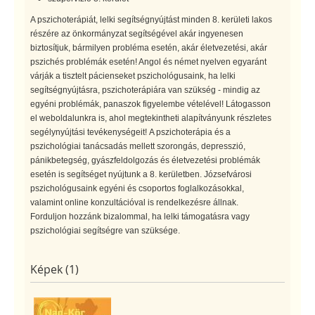
A pszichoterápiát, lelki segítségnyújtást minden 8. kerületi lakos
részére az önkormányzat segítségével akár ingyenesen
biztosítjuk, bármilyen probléma esetén, akár életvezetési, akár
pszichés problémák esetén! Angol és német nyelven egyaránt
várják a tisztelt pácienseket pszichológusaink, ha lelki
segítségnyújtásra, pszichoterápiára van szükség - mindig az
egyéni problémák, panaszok figyelembe vételével! Látogasson
el weboldalunkra is, ahol megtekintheti alapítványunk részletes
segélynyújtási tevékenységeit! A pszichoterápia és a
pszichológiai tanácsadás mellett szorongás, depresszió,
pánikbetegség, gyászfeldolgozás és életvezetési problémák
esetén is segítséget nyújtunk a 8. kerületben. Józsefvárosi
pszichológusaink egyéni és csoportos foglalkozásokkal,
valamint online konzultációval is rendelkezésre állnak.
Forduljon hozzánk bizalommal, ha lelki támogatásra vagy
pszichológiai segítségre van szüksége.
Képek (1)