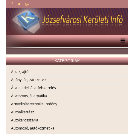
KATEGÓRIÁK
Ablak, ajtó
Ajtónyitás, zárszerviz
Állateledel, állatfelszerelés
Állatorvos, állatpatika
Árnyékolástechnika, redőny
Autóalkatrész
Autókarosszéria
Autómosó, autókozmetika