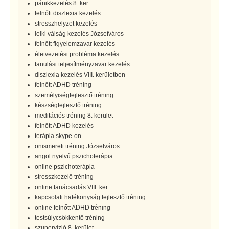
pánikkezelés 8. ker
felnőtt diszlexia kezelés
stresszhelyzet kezelés
lelki válság kezelés Józsefváros
felnőtt figyelemzavar kezelés
életvezetési probléma kezelés
tanulási teljesítményzavar kezelés
diszlexia kezelés VIII. kerületben
felnőtt ADHD tréning
személyiségfejlesztő tréning
készségfejlesztő tréning
meditációs tréning 8. kerület
felnőtt ADHD kezelés
terápia skype-on
önismereti tréning Józsefváros
angol nyelvű pszichoterápia
online pszichoterápia
stresszkezelő tréning
online tanácsadás VIII. ker
kapcsolati hatékonyság fejlesztő tréning
online felnőtt ADHD tréning
testsúlycsökkentő tréning
szupervízió 8. kerület