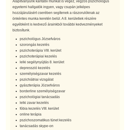
Alapítványunk karitatív munkát is végez, végzős pszichológus
egyetemi hallgatók ingyen, vagy csupán jelképes
hozzájárulásért cserében segítenek a rászorulóknak az
önkéntes munka keretén belül. A 8. kerületiek részére
egyébként is kedvező árainkból további kedvezményeket
biztosítunk.
pszichológus Józsefváros
szorongás kezelés
pszichoterápia VIII. kerület
pszichoterápiai kezelés
lelki segélynyújtás 8. kerület
depresszió kezelés
személyiségzavar kezelés
pszichiátriai vizsgálat
gyászterápia Józsefváros
borderline személyiségzavar
pszichológiai tanácsadás
lelki zavar kezelés
fóbia kezelés VIII. kerület
online terápia
pszichoszomatikus tünet kezelés
tanácsadás skype-on