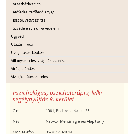
Társasházkezelés
Tetőfedés, tetőfedő anyag
Tisztító, vegytisztítás
Tűzvédelem, munkavédelem
Ügyvéd
Utazási Iroda
Üveg, tükör, képkeret
Villanyszerelés, világítástechnika
Virág, ajándék
Víz, gáz, fűtésszerelés
Pszichológus, pszichoterápia, lelki
segélynyújtás 8. kerület
Cím
1081, Budapest, Nap u. 25.
Név
Nap-kör Mentálhigiénés Alapítvány
Mobiltelefon
06-30/643-1614