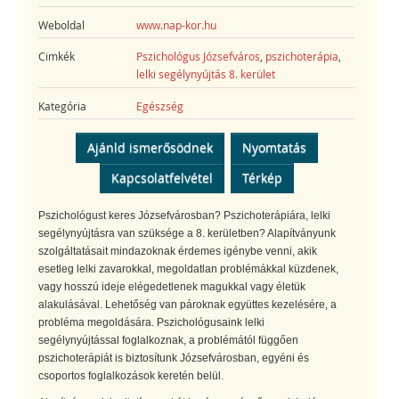
Weboldal
www.nap-kor.hu
Cimkék
Pszichológus Józsefváros
,
pszichoterápia
,
lelki segélynyújtás 8. kerület
Kategória
Egészség
Ajánld ismerősödnek
Nyomtatás
Kapcsolatfelvétel
Térkép
Pszichológust keres Józsefvárosban? Pszichoterápiára, lelki
segélynyújtásra van szüksége a 8. kerületben? Alapítványunk
szolgáltatásait mindazoknak érdemes igénybe venni, akik
esetleg lelki zavarokkal, megoldatlan problémákkal küzdenek,
vagy hosszú ideje elégedetlenek magukkal vagy életük
alakulásával. Lehetőség van pároknak együttes kezelésére, a
probléma megoldására. Pszichológusaink lelki
segélynyújtással foglalkoznak, a problémától függően
pszichoterápiát is biztosítunk Józsefvárosban, egyéni és
csoportos foglalkozások keretén belül.