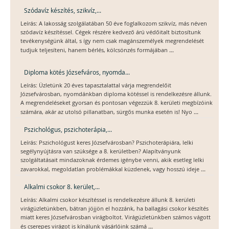
Szódavíz készítés, szikvíz,...
Leírás: A lakosság szolgálatában 50 éve foglalkozom szikvíz, más néven
szódavíz készítéssel. Cégek részére kedvező árú védőitalt biztosítunk
tevékenységünk által, s így nem csak magánszemélyek megrendelését
...
tudjuk teljesíteni, hanem bérlés, kölcsönzés formájában
Diploma kötés Józsefváros, nyomda...
Leírás: Üzletünk 20 éves tapasztalattal várja megrendelőit
Józsefvárosban, nyomdánkban diploma kötéssel is rendelkezésre állunk.
A megrendeléseket gyorsan és pontosan végezzük 8. kerületi megbízóink
...
számára, akár az utolsó pillanatban, sürgős munka esetén is! Nyo
Pszichológus, pszichoterápia,...
Leírás: Pszichológust keres Józsefvárosban? Pszichoterápiára, lelki
segélynyújtásra van szüksége a 8. kerületben? Alapítványunk
szolgáltatásait mindazoknak érdemes igénybe venni, akik esetleg lelki
...
zavarokkal, megoldatlan problémákkal küzdenek, vagy hosszú ideje
Alkalmi csokor 8. kerület,...
Leírás: Alkalmi csokor készítéssel is rendelkezésre állunk 8. kerületi
virágüzletünkben, bátran jöjjön el hozzánk, ha ballagási csokor készítés
miatt keres Józsefvárosban virágboltot. Virágüzletünkben számos vágott
...
és cserepes virágot is kínálunk vásárlóink számá