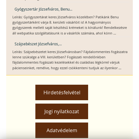
Gyógyszertár Józsefváros, Benu...
Leírás: Gyógyszertárat keres Józsefváros közelében? Patikánk Benu
gyógyszertárként várja 8. kerületi vásárlóit is! A hagyományos
gyógyszerek mellett saját készítésű krémeket is kínálunk! Rendelkezésre
...
áll webpatika szolgáltatásunk is a vásárlók számára, ahol könn
Szájsebészet Józsefváros,...
Leírás: Szájsebészetet keres Józsefvárosban? Fájdalommentes fogászatra
lenne szüksége a VIII. kerületben? Fogászati rendelőnkben
fájdalommentes fogászati kezelésekkel és családias légkörrel várjuk
...
pácienseinket, remélve, hogy ezzel csökkenteni tudjuk az ilyenkor
Hirdetésfelvétel
Jogi nyilatkozat
Adatvédelem