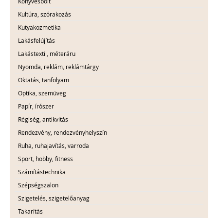
Könyvesbolt
Kultúra, szórakozás
Kutyakozmetika
Lakásfelújítás
Lakástextil, méteráru
Nyomda, reklám, reklámtárgy
Oktatás, tanfolyam
Optika, szemüveg
Papír, írószer
Régiség, antikvitás
Rendezvény, rendezvényhelyszín
Ruha, ruhajavítás, varroda
Sport, hobby, fitness
Számítástechnika
Szépségszalon
Szigetelés, szigetelőanyag
Takarítás