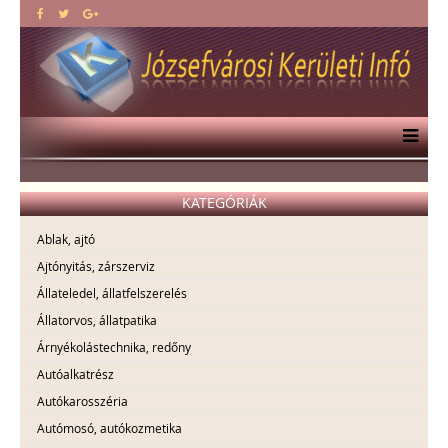
KATEGÓRIÁK
Ablak, ajtó
Ajtónyitás, zárszerviz
Állateledel, állatfelszerelés
Állatorvos, állatpatika
Árnyékolástechnika, redőny
Autóalkatrész
Autókarosszéria
Autómosó, autókozmetika