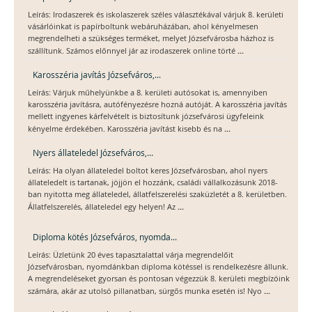
Leírás: Irodaszerek és iskolaszerek széles választékával várjuk 8. kerületi
vásárlóinkat is papírboltunk webáruházában, ahol kényelmesen
megrendelheti a szükséges terméket, melyet Józsefvárosba házhoz is
...
szállítunk. Számos előnnyel jár az irodaszerek online törté
Karosszéria javítás Józsefváros,...
Leírás: Várjuk műhelyünkbe a 8. kerületi autósokat is, amennyiben
karosszéria javításra, autófényezésre hozná autóját. A karosszéria javítás
mellett ingyenes kárfelvételt is biztosítunk józsefvárosi ügyfeleink
...
kényelme érdekében. Karosszéria javítást kisebb és na
Nyers állateledel Józsefváros,...
Leírás: Ha olyan állateledel boltot keres Józsefvárosban, ahol nyers
állateledelt is tartanak, jöjjön el hozzánk, családi vállalkozásunk 2018-
ban nyitotta meg állateledel, állatfelszerelési szaküzletét a 8. kerületben.
...
Állatfelszerelés, állateledel egy helyen! Az
Diploma kötés Józsefváros, nyomda...
Leírás: Üzletünk 20 éves tapasztalattal várja megrendelőit
Józsefvárosban, nyomdánkban diploma kötéssel is rendelkezésre állunk.
A megrendeléseket gyorsan és pontosan végezzük 8. kerületi megbízóink
...
számára, akár az utolsó pillanatban, sürgős munka esetén is! Nyo