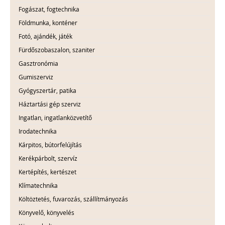
Fogászat, fogtechnika
Földmunka, konténer
Fotó, ajándék, játék
Fürdőszobaszalon, szaniter
Gasztronómia
Gumiszerviz
Gyógyszertár, patika
Háztartási gép szerviz
Ingatlan, ingatlanközvetítő
Irodatechnika
Kárpitos, bútorfelújítás
Kerékpárbolt, szervíz
Kertépítés, kertészet
Klímatechnika
Költöztetés, fuvarozás, szállítmányozás
Könyvelő, könyvelés