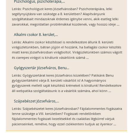
Pszichológus, pszichoterápia,...
Leírás: Pszichológust keres Józsefvárosban? Pszichoterápiára, lelki
segélynyújtásra van szüksége a 8. kerületben? Alapítványunk
szolgáltatásait mindazoknak érdemes igénybe venni, akik esetleg lelki
...
zavarokkal, megoldatlan problémákkal küzdenek, vagy hosszú ideje
Alkalmi csokor 8. kerület,...
Leírás: Alkalmi csokor készítéssel is rendelkezésre állunk 8. kerületi
virágüzletünkben, bátran jöjjön el hozzánk, ha ballagási csokor készítés
miatt keres Józsefvárosban virágboltot. Virágüzletünkben számos vágott
...
és cserepes virágot is kínálunk vásárlóink számá
Gyógyszertár Józsefváros, Benu...
Leírás: Gyógyszertárat keres Józsefváros közelében? Patikánk Benu
gyógyszertárként várja 8. kerületi vásárlóit is! A hagyományos
gyógyszerek mellett saját készítésű krémeket is kínálunk! Rendelkezésre
...
áll webpatika szolgáltatásunk is a vásárlók számára, ahol könn
Szájsebészet Józsefváros,...
Leírás: Szájsebészetet keres Józsefvárosban? Fájdalommentes fogászatra
lenne szüksége a VIII. kerületben? Fogászati rendelőnkben
fájdalommentes fogászati kezelésekkel és családias légkörrel várjuk
...
pácienseinket, remélve, hogy ezzel csökkenteni tudjuk az ilyenkor