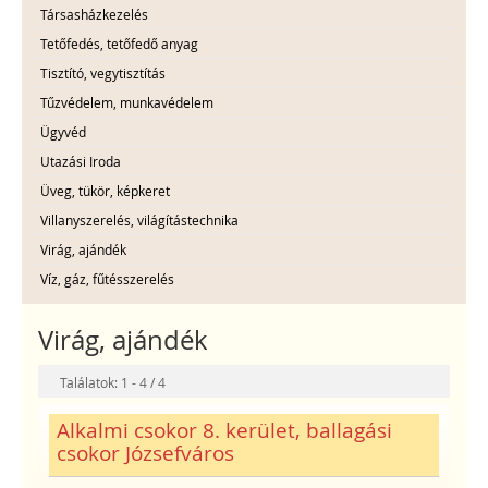
Társasházkezelés
Tetőfedés, tetőfedő anyag
Tisztító, vegytisztítás
Tűzvédelem, munkavédelem
Ügyvéd
Utazási Iroda
Üveg, tükör, képkeret
Villanyszerelés, világítástechnika
Virág, ajándék
Víz, gáz, fűtésszerelés
Virág, ajándék
Találatok: 1 - 4 / 4
Alkalmi csokor 8. kerület, ballagási
csokor Józsefváros