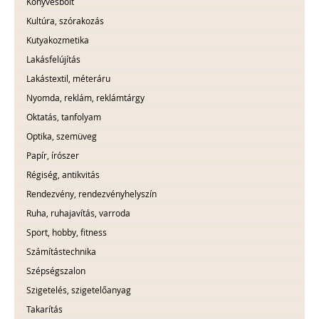
Könyvesbolt
Kultúra, szórakozás
Kutyakozmetika
Lakásfelújítás
Lakástextil, méteráru
Nyomda, reklám, reklámtárgy
Oktatás, tanfolyam
Optika, szemüveg
Papír, írószer
Régiség, antikvitás
Rendezvény, rendezvényhelyszín
Ruha, ruhajavítás, varroda
Sport, hobby, fitness
Számítástechnika
Szépségszalon
Szigetelés, szigetelőanyag
Takarítás