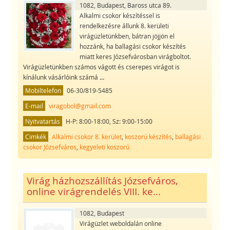
1082, Budapest, Baross utca 89.
Alkalmi csokor készítéssel is
rendelkezésre állunk 8. kerületi
virágüzletünkben, bátran jöjjön el
hozzánk, ha ballagási csokor készítés
miatt keres Józsefvárosban virágboltot.
Virágüzletünkben számos vágott és cserepes virágot is
kínálunk vásárlóink számá
...
Mobiltelefon
06-30/819-5485
E-mail
viragobol@gmail.com
Nyitvatartás
H-P: 8:00-18:00, Sz: 9:00-15:00
Cimkék
Alkalmi csokor 8. kerület
,
koszorú készítés
,
ballagási
csokor Józsefváros
,
kegyeleti koszorú
Virág házhozszállítás Józsefváros,
online virágrendelés VIII. ke...
1082, Budapest
Virágüzlet weboldalán online