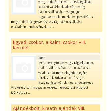
virágrendelésre is van lehetőségük VIII.
kerületi vásárlóinknak, sőt, a virág
házhozszállítását is megoldjuk,
rugalmasan alkalmazkodva józsefvárosi
megrendelőink igényeihez! A virág házhozszállítást
esküvőkön, rendezvényeken,
...
Egyedi csokor, alkalmi csokor VIII.
kerület
1083
1997-ben nyitottuk meg virágüzletünket,
családi vállalkozásban, ahol azóta is a
vevőink maximális elégedettségére
törekszünk. Udvarias, barátságos
kiszolgálással várjuk megrendelőinket a
VIII. kerületben, magasan képzett munkatársaink egyedi
igényeket is
...
Ajándékbolt, kreatív ajándék VIII.