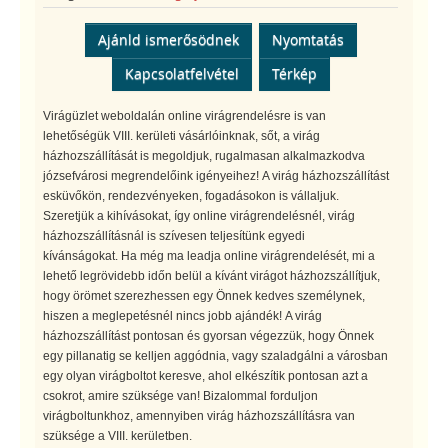
Ajánld ismerősödnek
Nyomtatás
Kapcsolatfelvétel
Térkép
Virágüzlet weboldalán online virágrendelésre is van
lehetőségük VIII. kerületi vásárlóinknak, sőt, a virág
házhozszállítását is megoldjuk, rugalmasan alkalmazkodva
józsefvárosi megrendelőink igényeihez! A virág házhozszállítást
esküvőkön, rendezvényeken, fogadásokon is vállaljuk.
Szeretjük a kihívásokat, így online virágrendelésnél, virág
házhozszállításnál is szívesen teljesítünk egyedi
kívánságokat. Ha még ma leadja online virágrendelését, mi a
lehető legrövidebb időn belül a kívánt virágot házhozszállítjuk,
hogy örömet szerezhessen egy Önnek kedves személynek,
hiszen a meglepetésnél nincs jobb ajándék! A virág
házhozszállítást pontosan és gyorsan végezzük, hogy Önnek
egy pillanatig se kelljen aggódnia, vagy szaladgálni a városban
egy olyan virágboltot keresve, ahol elkészítik pontosan azt a
csokrot, amire szüksége van! Bizalommal forduljon
virágboltunkhoz, amennyiben virág házhozszállításra van
szüksége a VIII. kerületben.