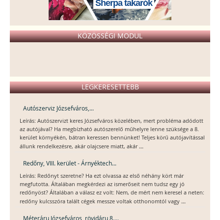
Sherpa takarók
KÖZÖSSÉGI MODUL
LEGKERESETTEBB
Autószerviz Józsefváros,...
Leírás: Autószervizt keres Józsefváros közelében, mert probléma adódott
az autójával? Ha megbízható autószerelő műhelyre lenne szüksége a 8.
kerület környékén, bátran keressen bennünket! Teljes körű autójavítással
...
állunk rendelkezésre, akár olajcsere miatt, akár
Redőny, VIII. kerület - Árnyéktech...
Leírás: Redőnyt szeretne? Ha ezt olvassa az első néhány kört már
megfutotta. Általában megkérdezi az ismerőseit nem tudsz egy jó
redőnyöst? Általában a válasz ez volt: Nem, de mért nem keresel a neten:
...
redőny kulcsszóra talált cégek messze voltak otthonomtól vagy
Méteráru Józsefváros, rövidáru 8....