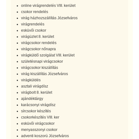
online virágrendelés VIII. kerület
csokor rendelés
virág házhozszállítás Józsefváros
virágrendelés
esküvői csokor
virágüzlet 8. kerület
virágcsokor rendelés
virágcsokor nőnapra
virágküldő szolgálat VIII. kerület
születésnapi virágcsokor
virágcsokor kiszállítás
virág kiszállítás Józsefváros
virágküldés
asztali virágdísz
virágbolt 8. kerület
ajándéktárgy
karácsonyi virágdísz
sírcsokor készítés
csokorkészítés VIII. ker
esküvői virágcsokor
menyasszonyi csokor
adventi koszorú Józsefváros