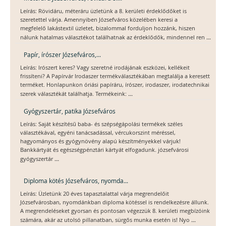
Leírás: Rövidáru, méteráru üzletünk a 8. kerületi érdeklődőket is
szeretettel várja. Amennyiben Józsefváros közelében keresi a
megfelelő lakástextil üzletet, bizalommal forduljon hozzánk, hiszen
...
nálunk hatalmas választékot találhatnak az érdeklődők, mindennel ren
Papír, írószer Józsefváros,...
Leírás: Irószert keres? Vagy szeretné irodájának eszközei, kellékeit
frissíteni? A Papírvár Irodaszer termékválasztékában megtalálja a keresett
terméket. Honlapunkon óriási papíráru, írószer, irodaszer, irodatechnikai
...
szerek választékát találhatja. Termékeink:
Gyógyszertár, patika Józsefváros
Leírás: Saját készítésű baba- és szépségápolási termékek széles
választékával, egyéni tanácsadással, vércukorszint méréssel,
hagyományos és gyógynövény alapú készítményekkel várjuk!
Bankkártyát és egészségpénztári kártyát elfogadunk. józsefvárosi
...
gyógyszertár
Diploma kötés Józsefváros, nyomda...
Leírás: Üzletünk 20 éves tapasztalattal várja megrendelőit
Józsefvárosban, nyomdánkban diploma kötéssel is rendelkezésre állunk.
A megrendeléseket gyorsan és pontosan végezzük 8. kerületi megbízóink
...
számára, akár az utolsó pillanatban, sürgős munka esetén is! Nyo