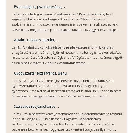
Pszichológus, pszichoterápia,...
Leírás: Pszichológust keres Józsefvárosban? Pszichoterápiára, lelki
segélynyújtásra van szüksége a 8. kerületben? Alapítványunk
szolgáltatásait mindazoknak érdemes igénybe venni, akik esetleg lelki
...
zavarokkal, megoldatlan problémákkal küzdenek, vagy hosszú ideje
Alkalmi csokor 8. kerület,...
Leírás: Alkalmi csokor készítéssel is rendelkezésre állunk 8. kerületi
virágüzletünkben, bátran jöjjön el hozzánk, ha ballagási csokor készítés
miatt keres Józsefvárosban virágboltot. Virágüzletünkben számos vágott
...
és cserepes virágot is kínálunk vásárlóink számá
Gyógyszertár Józsefváros, Benu...
Leírás: Gyógyszertárat keres Józsefváros közelében? Patikánk Benu
gyógyszertárként várja 8. kerületi vásárlóit is! A hagyományos
gyógyszerek mellett saját készítésű krémeket is kínálunk! Rendelkezésre
...
áll webpatika szolgáltatásunk is a vásárlók számára, ahol könn
Szájsebészet Józsefváros,...
Leírás: Szájsebészetet keres Józsefvárosban? Fájdalommentes fogászatra
lenne szüksége a VIII. kerületben? Fogászati rendelőnkben
fájdalommentes fogászati kezelésekkel és családias légkörrel várjuk
...
pácienseinket, remélve, hogy ezzel csökkenteni tudjuk az ilyenkor