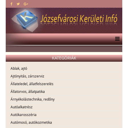
KATEGÓRIÁK
Ablak, ajtó
Ajtónyitás, zárszerviz
Állateledel, állatfelszerelés
Állatorvos, állatpatika
Árnyékolástechnika, redőny
Autóalkatrész
Autókarosszéria
Autómosó, autókozmetika