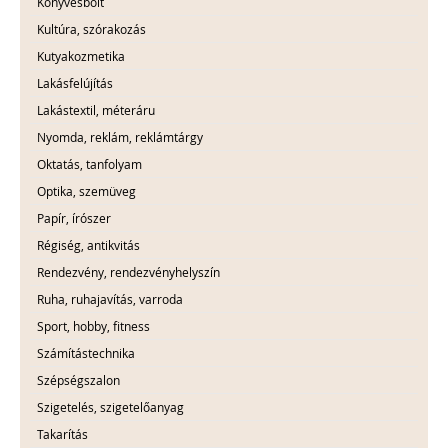
Könyvesbolt
Kultúra, szórakozás
Kutyakozmetika
Lakásfelújítás
Lakástextil, méteráru
Nyomda, reklám, reklámtárgy
Oktatás, tanfolyam
Optika, szemüveg
Papír, írószer
Régiség, antikvitás
Rendezvény, rendezvényhelyszín
Ruha, ruhajavítás, varroda
Sport, hobby, fitness
Számítástechnika
Szépségszalon
Szigetelés, szigetelőanyag
Takarítás