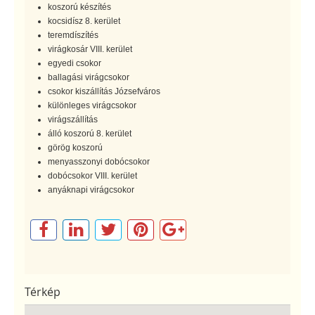
koszorú készítés
kocsidísz 8. kerület
teremdíszítés
virágkosár VIII. kerület
egyedi csokor
ballagási virágcsokor
csokor kiszállítás Józsefváros
különleges virágcsokor
virágszállítás
álló koszorú 8. kerület
görög koszorú
menyasszonyi dobócsokor
dobócsokor VIII. kerület
anyáknapi virágcsokor
Térkép