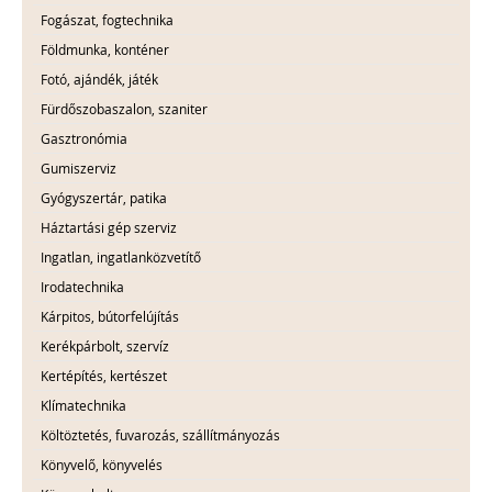
Fogászat, fogtechnika
Földmunka, konténer
Fotó, ajándék, játék
Fürdőszobaszalon, szaniter
Gasztronómia
Gumiszerviz
Gyógyszertár, patika
Háztartási gép szerviz
Ingatlan, ingatlanközvetítő
Irodatechnika
Kárpitos, bútorfelújítás
Kerékpárbolt, szervíz
Kertépítés, kertészet
Klímatechnika
Költöztetés, fuvarozás, szállítmányozás
Könyvelő, könyvelés