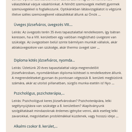
választékkal várjuk vásárlóinkat. A felnőtt szemüvegek mellett gyermek
szemüvegekkel is foglalkozunk. Optikánkban látásvizsgálatot is végzünk
...
illetve széles szemüvegkeret választékkal állunk az Önök
Üveges Józsefváros, üvegezés VIII....
Leírás: Az üvegezés terén 35 éves tapasztalattal rendelkezem, így bátran
keressen, ha a VIII. kerületben egy valóban megbízható üvegesre van
szüksége. Az üvegezésen belül szinte bármilyen munkát vállalok, akár
...
ablaküvegezésre van szüksége, akár thermo üveget szer
Diploma kötés Józsefváros, nyomda...
Leírás: Üzletünk 20 éves tapasztalattal várja megrendelőit
Józsefvárosban, nyomdánkban diploma kötéssel is rendelkezésre állunk.
A megrendeléseket gyorsan és pontosan végezzük 8. kerületi megbízóink
...
számára, akár az utolsó pillanatban, sürgős munka esetén is! Nyo
Pszichológus, pszichoterápia,...
Leírás: Pszichológust keres Józsefvárosban? Pszichoterápiára, lelki
segélynyújtásra van szüksége a 8. kerületben? Alapítványunk
szolgáltatásait mindazoknak érdemes igénybe venni, akik esetleg lelki
...
zavarokkal, megoldatlan problémákkal küzdenek, vagy hosszú ideje
Alkalmi csokor 8. kerület,...