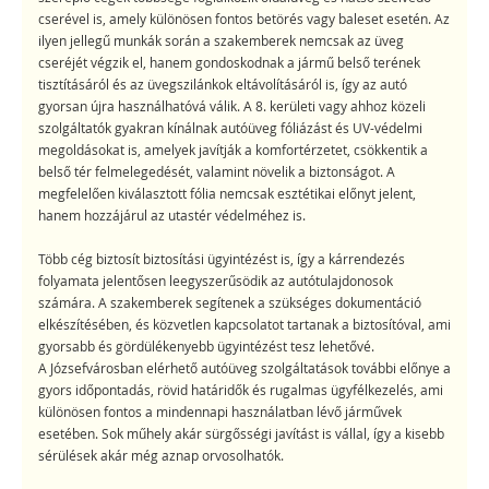
cserével is, amely különösen fontos betörés vagy baleset esetén. Az
ilyen jellegű munkák során a szakemberek nemcsak az üveg
cseréjét végzik el, hanem gondoskodnak a jármű belső terének
tisztításáról és az üvegszilánkok eltávolításáról is, így az autó
gyorsan újra használhatóvá válik. A 8. kerületi vagy ahhoz közeli
szolgáltatók gyakran kínálnak autóüveg fóliázást és UV-védelmi
megoldásokat is, amelyek javítják a komfortérzetet, csökkentik a
belső tér felmelegedését, valamint növelik a biztonságot. A
megfelelően kiválasztott fólia nemcsak esztétikai előnyt jelent,
hanem hozzájárul az utastér védelméhez is.
Több cég biztosít biztosítási ügyintézést is, így a kárrendezés
folyamata jelentősen leegyszerűsödik az autótulajdonosok
számára. A szakemberek segítenek a szükséges dokumentáció
elkészítésében, és közvetlen kapcsolatot tartanak a biztosítóval, ami
gyorsabb és gördülékenyebb ügyintézést tesz lehetővé.
A Józsefvárosban elérhető autóüveg szolgáltatások további előnye a
gyors időpontadás, rövid határidők és rugalmas ügyfélkezelés, ami
különösen fontos a mindennapi használatban lévő járművek
esetében. Sok műhely akár sürgősségi javítást is vállal, így a kisebb
sérülések akár még aznap orvosolhatók.