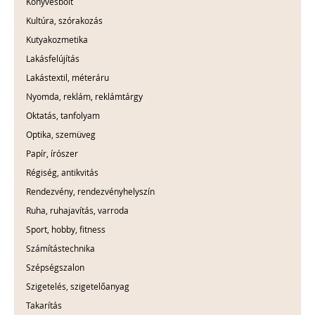
Könyvesbolt
Kultúra, szórakozás
Kutyakozmetika
Lakásfelújítás
Lakástextil, méteráru
Nyomda, reklám, reklámtárgy
Oktatás, tanfolyam
Optika, szemüveg
Papír, írószer
Régiség, antikvitás
Rendezvény, rendezvényhelyszín
Ruha, ruhajavítás, varroda
Sport, hobby, fitness
Számítástechnika
Szépségszalon
Szigetelés, szigetelőanyag
Takarítás