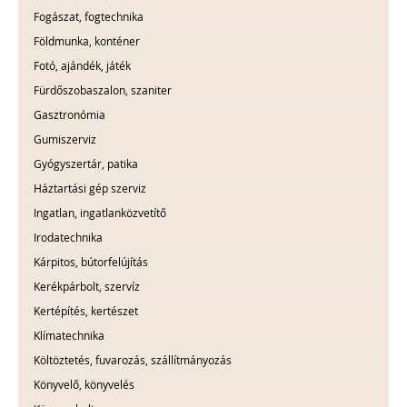
Fogászat, fogtechnika
Földmunka, konténer
Fotó, ajándék, játék
Fürdőszobaszalon, szaniter
Gasztronómia
Gumiszerviz
Gyógyszertár, patika
Háztartási gép szerviz
Ingatlan, ingatlanközvetítő
Irodatechnika
Kárpitos, bútorfelújítás
Kerékpárbolt, szervíz
Kertépítés, kertészet
Klímatechnika
Költöztetés, fuvarozás, szállítmányozás
Könyvelő, könyvelés