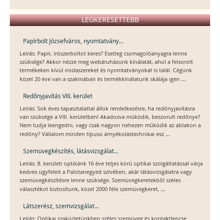
LEGKERESETTEBB
Papírbolt Józsefváros, nyomtatvány...
Leírás: Papír, írószerboltot keres? Esetleg csomagolóanyagra lenne
szüksége? Akkor nézze meg webáruházunk kínálatát, ahol a felsorolt
termékeken kívül irodaszereket és nyomtatványokat is talál. Cégünk
...
közel 20 éve van a szakmában és termékkínálatunk skálája igen
Redőnyjavítás VIII. kerület
Leírás: Sok éves tapasztalattal állok rendelkezésre, ha redőnyjavításra
van szüksége a VIII. kerületben! Akadozva működik, beszorult redőnye?
Nem tudja leengedni, vagy csak nagyon nehezen működik az ablakon a
...
redőny? Vállalom minden típusú árnyékolástechnikai esz
Szemüvegkészítés, látásvizsgálat...
Leírás: 8. kerületi optikánk 16 éve teljes körű optikai szolgáltatással várja
kedves ügyfeleit a Palotanegyed szívében, akár látásvizsgálatra vagy
szemüvegkészítésre lenne szüksége. Szemüvegkeretekből széles
...
választékot biztosítunk, közel 2000 féle szemüvegkeret,
Látszerész, szemvizsgálat...
Leírás: Optikai szaküzletünkben széles szemüveg és kontaktlencse