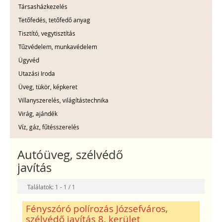
Társasházkezelés
Tetőfedés, tetőfedő anyag
Tisztító, vegytisztítás
Tűzvédelem, munkavédelem
Ügyvéd
Utazási Iroda
Üveg, tükör, képkeret
Villanyszerelés, világítástechnika
Virág, ajándék
Víz, gáz, fűtésszerelés
Autóüveg, szélvédő
javítás
Találatok: 1 - 1 / 1
Fényszóró polírozás Józsefváros,
szélvédő javítás 8. kerület