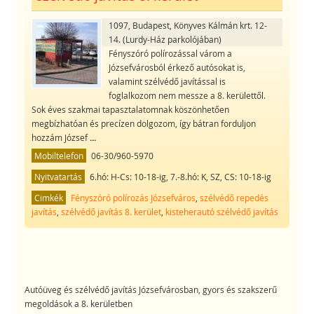
1097, Budapest, Könyves Kálmán krt. 12-
14. (Lurdy-Ház parkolójában)
Fényszóró polírozással várom a
Józsefvárosból érkező autósokat is,
valamint szélvédő javítással is
foglalkozom nem messze a 8. kerülettől.
Sok éves szakmai tapasztalatomnak köszönhetően
megbízhatóan és precízen dolgozom, így bátran forduljon
hozzám József
...
Mobiltelefon
06-30/960-5970
Nyitvatartás
6.hó: H-Cs: 10-18-ig, 7.-8.hó: K, SZ, CS: 10-18-ig
Cimkék
Fényszóró polírozás Józsefváros
,
szélvédő repedés
javítás
,
szélvédő javítás 8. kerület
,
kisteherautó szélvédő javítás
Autóüveg és szélvédő javítás Józsefvárosban, gyors és szakszerű
megoldások a 8. kerületben