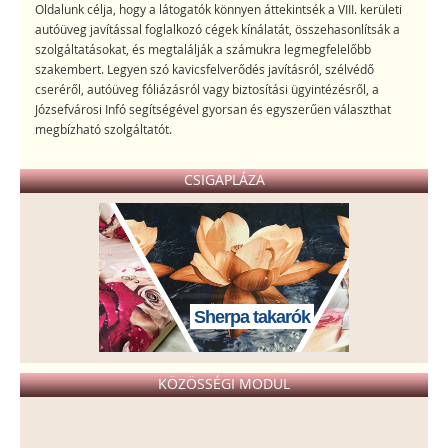
Oldalunk célja, hogy a látogatók könnyen áttekintsék a VIII. kerületi
autóüveg javítással foglalkozó cégek kínálatát, összehasonlítsák a
szolgáltatásokat, és megtalálják a számukra legmegfelelőbb
szakembert. Legyen szó kavicsfelverődés javításról, szélvédő
cseréről, autóüveg fóliázásról vagy biztosítási ügyintézésről, a
Józsefvárosi Infó segítségével gyorsan és egyszerűen választhat
megbízható szolgáltatót.
CSIGAPLÁZA
Sherpa takarók
KÖZÖSSÉGI MODUL