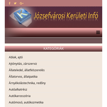
KATEGÓRIÁK
Ablak, ajtó
Ajtónyitás, zárszerviz
Állateledel, állatfelszerelés
Állatorvos, állatpatika
Árnyékolástechnika, redőny
Autóalkatrész
Autókarosszéria
Autómosó, autókozmetika