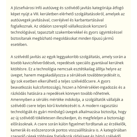
A Józsefvárosi Infó autóüveg és szélvédő javítás kategóriája átfogó
képet nyújt a VIII. kerületben elérhető szolgáltatásokról, amelyek az
autóüvegek javításával, cseréjével és karbantartásával
foglalkoznak. Az oldalon szereplő vállalkozások korszerű
technológiával, tapasztalt szakemberekkel és gyors ügyintézéssel
biztosítanak megbízható megoldásokat minden típusú jármű
esetében.
A szélvédő javítás az egyik leggyakoribb szolgáltatás, amely során a
kisebb kavicsfelverődések, repedések speciális gyantával kerülnek
kitöltésre. Ez a technológia nemcsak esztétikailag állítja helyre az
üveget, hanem megakadályozza a sérülések továbbterjedését is,
így sok esetben elkerülhető a teljes szélvédőcsere. A gyors
beavatkozás kulcsfontosságú, hiszen a hőmérséklet-ingadozás és a
rázkódás hatására a repedések könnyen tovább nőhetnek.
Amennyiben a sérülés mértéke indokolja, a szolgáltatók vállalják a
szélvédő csere teljes körű kivitelezését is. A modern ragasztási
technológiák és gyári minőségű üvegek alkalmazása biztosítja, hogy
az új szélvédő tökéletesen illeszkedjen, és megfeleljen a biztonsági
előírásoknak. A csere során külön figyelmet fordítanak az érzékelők,
kamerák és esőszenzorok pontos visszaállítására is. A kategóriában
szereplő cégek többsége foglalkozik oldalüveg és hátsó szélvédő