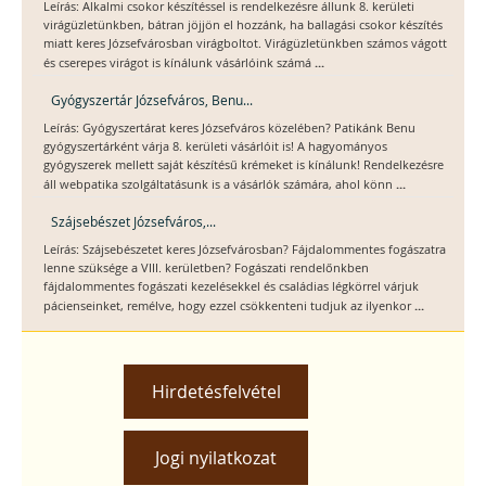
Leírás: Alkalmi csokor készítéssel is rendelkezésre állunk 8. kerületi
virágüzletünkben, bátran jöjjön el hozzánk, ha ballagási csokor készítés
miatt keres Józsefvárosban virágboltot. Virágüzletünkben számos vágott
...
és cserepes virágot is kínálunk vásárlóink számá
Gyógyszertár Józsefváros, Benu...
Leírás: Gyógyszertárat keres Józsefváros közelében? Patikánk Benu
gyógyszertárként várja 8. kerületi vásárlóit is! A hagyományos
gyógyszerek mellett saját készítésű krémeket is kínálunk! Rendelkezésre
...
áll webpatika szolgáltatásunk is a vásárlók számára, ahol könn
Szájsebészet Józsefváros,...
Leírás: Szájsebészetet keres Józsefvárosban? Fájdalommentes fogászatra
lenne szüksége a VIII. kerületben? Fogászati rendelőnkben
fájdalommentes fogászati kezelésekkel és családias légkörrel várjuk
...
pácienseinket, remélve, hogy ezzel csökkenteni tudjuk az ilyenkor
Hirdetésfelvétel
Jogi nyilatkozat