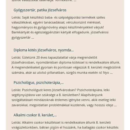
szerek választékát találhatja. Termékeink:
Gyógyszertár, patika Józsefváros
Leírás: Saját készítésű baba- és szépségápolási termékek széles
választékával, egyéni tanácsadással, vércukorszint méréssel,
hagyományos és gyógynövény alapú készítményekkel várjuk!
Bankkártyát és egészségpénztári kártyát elfogadunk. józsefvárosi
...
gyógyszertár
Diploma kötés Józsefváros, nyomda...
Leírás: Üzletünk 20 éves tapasztalattal várja megrendelőit
Józsefvárosban, nyomdánkban diploma kötéssel is rendelkezésre állunk.
A megrendeléseket gyorsan és pontosan végezzük 8. kerületi megbízóink
...
számára, akár az utolsó pillanatban, sürgős munka esetén is! Nyo
Pszichológus, pszichoterápia,...
Leírás: Pszichológust keres Józsefvárosban? Pszichoterápiára, lelki
segélynyújtásra van szüksége a 8. kerületben? Alapítványunk
szolgáltatásait mindazoknak érdemes igénybe venni, akik esetleg lelki
...
zavarokkal, megoldatlan problémákkal küzdenek, vagy hosszú ideje
Alkalmi csokor 8. kerület,...
Leírás: Alkalmi csokor készítéssel is rendelkezésre állunk 8. kerületi
virágüzletünkben, bátran jöjjön el hozzánk, ha ballagási csokor készítés