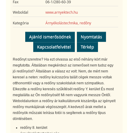
Fax
06-1/280-60-39
Weboldal
www.arnyektech.hu
Kategória
Árnyékolástechnika, redőny
Ajánld ismerősödnek
Nyomtatás
Kapcsolatfelvétel
Térkép
Redőnyt szeretne? Ha ezt olvassa az első néhány kört már
megfutotta. Általában megkérdezi az ismerőseit nem tudsz egy
jó redőnyöst? Általában a válasz ez volt: Nem, de mért nem
keresel a neten: redőny kulcsszóra talált cégek messze voltak
otthonomtól vagy a redőny szakoldaluk nem szimpatikus.
Elkezdte a redőny keresés szűkítését redőny Y. kerület És most
megtalálta az Ön redőnyösét! Mi nem vagyunk messze Öntől.
Weboldalunkon a redőny ár kalkulátorunk kiszámítja az igényelt
redőny munkájának végösszegét. A kedvező árak mellet a
redőnyök műszaki leírása fotói is segítenek a redőny típus
döntésében.
redőny 8. kerület