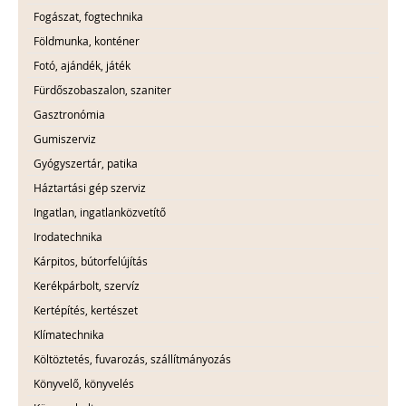
Fogászat, fogtechnika
Földmunka, konténer
Fotó, ajándék, játék
Fürdőszobaszalon, szaniter
Gasztronómia
Gumiszerviz
Gyógyszertár, patika
Háztartási gép szerviz
Ingatlan, ingatlanközvetítő
Irodatechnika
Kárpitos, bútorfelújítás
Kerékpárbolt, szervíz
Kertépítés, kertészet
Klímatechnika
Költöztetés, fuvarozás, szállítmányozás
Könyvelő, könyvelés