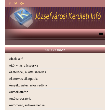
KATEGÓRIÁK
Ablak, ajtó
Ajtónyitás, zárszerviz
Állateledel, állatfelszerelés
Állatorvos, állatpatika
Árnyékolástechnika, redőny
Autóalkatrész
Autókarosszéria
Autómosó, autókozmetika