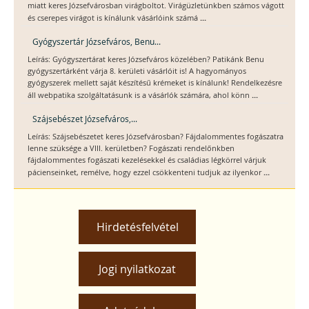
miatt keres Józsefvárosban virágboltot. Virágüzletünkben számos vágott
...
és cserepes virágot is kínálunk vásárlóink számá
Gyógyszertár Józsefváros, Benu...
Leírás: Gyógyszertárat keres Józsefváros közelében? Patikánk Benu
gyógyszertárként várja 8. kerületi vásárlóit is! A hagyományos
gyógyszerek mellett saját készítésű krémeket is kínálunk! Rendelkezésre
...
áll webpatika szolgáltatásunk is a vásárlók számára, ahol könn
Szájsebészet Józsefváros,...
Leírás: Szájsebészetet keres Józsefvárosban? Fájdalommentes fogászatra
lenne szüksége a VIII. kerületben? Fogászati rendelőnkben
fájdalommentes fogászati kezelésekkel és családias légkörrel várjuk
...
pácienseinket, remélve, hogy ezzel csökkenteni tudjuk az ilyenkor
Hirdetésfelvétel
Jogi nyilatkozat