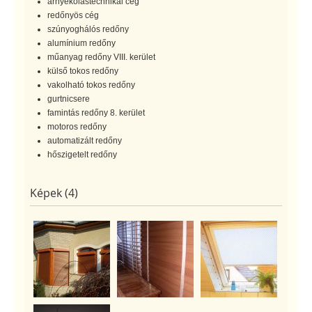
árnyékolástechnikai cég
redőnyös cég
szúnyoghálós redőny
alumínium redőny
műanyag redőny VIII. kerület
külső tokos redőny
vakolható tokos redőny
gurtnicsere
famintás redőny 8. kerület
motoros redőny
automatizált redőny
hőszigetelt redőny
Képek (4)