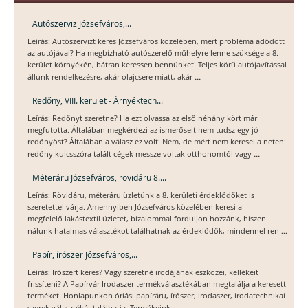
Autószerviz Józsefváros,...
Leírás: Autószervizt keres Józsefváros közelében, mert probléma adódott
az autójával? Ha megbízható autószerelő műhelyre lenne szüksége a 8.
kerület környékén, bátran keressen bennünket! Teljes körű autójavítással
...
állunk rendelkezésre, akár olajcsere miatt, akár
Redőny, VIII. kerület - Árnyéktech...
Leírás: Redőnyt szeretne? Ha ezt olvassa az első néhány kört már
megfutotta. Általában megkérdezi az ismerőseit nem tudsz egy jó
redőnyöst? Általában a válasz ez volt: Nem, de mért nem keresel a neten:
...
redőny kulcsszóra talált cégek messze voltak otthonomtól vagy
Méteráru Józsefváros, rövidáru 8....
Leírás: Rövidáru, méteráru üzletünk a 8. kerületi érdeklődőket is
szeretettel várja. Amennyiben Józsefváros közelében keresi a
megfelelő lakástextil üzletet, bizalommal forduljon hozzánk, hiszen
...
nálunk hatalmas választékot találhatnak az érdeklődők, mindennel ren
Papír, írószer Józsefváros,...
Leírás: Irószert keres? Vagy szeretné irodájának eszközei, kellékeit
frissíteni? A Papírvár Irodaszer termékválasztékában megtalálja a keresett
terméket. Honlapunkon óriási papíráru, írószer, irodaszer, irodatechnikai
...