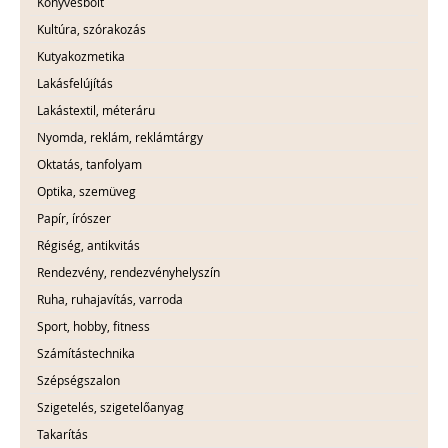
Könyvesbolt
Kultúra, szórakozás
Kutyakozmetika
Lakásfelújítás
Lakástextil, méteráru
Nyomda, reklám, reklámtárgy
Oktatás, tanfolyam
Optika, szemüveg
Papír, írószer
Régiség, antikvitás
Rendezvény, rendezvényhelyszín
Ruha, ruhajavítás, varroda
Sport, hobby, fitness
Számítástechnika
Szépségszalon
Szigetelés, szigetelőanyag
Takarítás