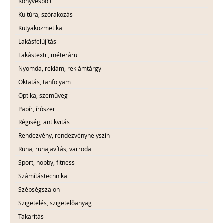
Könyvesbolt
Kultúra, szórakozás
Kutyakozmetika
Lakásfelújítás
Lakástextil, méteráru
Nyomda, reklám, reklámtárgy
Oktatás, tanfolyam
Optika, szemüveg
Papír, írószer
Régiség, antikvitás
Rendezvény, rendezvényhelyszín
Ruha, ruhajavítás, varroda
Sport, hobby, fitness
Számítástechnika
Szépségszalon
Szigetelés, szigetelőanyag
Takarítás