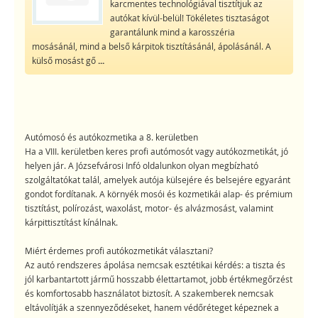
karcmentes technológiával tisztítjuk az
autókat kívül-belül! Tökéletes tisztaságot
garantálunk mind a karosszéria
mosásánál, mind a belső kárpitok tisztításánál, ápolásánál. A
külső mosást gő
...
Autómosó és autókozmetika a 8. kerületben
Ha a VIII. kerületben keres profi autómosót vagy autókozmetikát, jó
helyen jár. A Józsefvárosi Infó oldalunkon olyan megbízható
szolgáltatókat talál, amelyek autója külsejére és belsejére egyaránt
gondot fordítanak. A környék mosói és kozmetikái alap- és prémium
tisztítást, polírozást, waxolást, motor- és alvázmosást, valamint
kárpittisztítást kínálnak.
Miért érdemes profi autókozmetikát választani?
Az autó rendszeres ápolása nemcsak esztétikai kérdés: a tiszta és
jól karbantartott jármű hosszabb élettartamot, jobb értékmegőrzést
és komfortosabb használatot biztosít. A szakemberek nemcsak
eltávolítják a szennyeződéseket, hanem védőréteget képeznek a