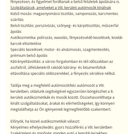
fényezésen, és figyelmet fordítanak a belső felületek ápolására is.
Szolgáltatások, amelyeket a VIII. kerületi autómosók kínálnak
Külső mosás: magasnyomású tisztítás, samponozás, karcmentes
szárítás
Belső tisztítás: porszívózás, szőnyeg- és kárpittisztítás, műszerfal
ápolás
Autókozmetika: polírozás, waxolás, fényezésvédő kezelések, kisebb
karcok eltüntetése
Speciális kezelések: motor- és alvázmosás, szagmentesítés,
prémium belső ápolás
Kátrányeltávolítás: a városi forgalomban és téli időszakban az
aszfaltról, útfelületekről rakódó kátrány- és bitumenfoltok
eltávolítása speciális oldószerekkel, a fényezés sérülése nélkül.
Találja meg a megfelelő autómosót/kéz autómosót a VIII.
kerületben, oldalunk segítségével egyszerűen böngészhet a 8.
kerületi autókozmetikák és mosók között. Összehasonlíthatja a
kínált szolgáltatásokat, árakat és elérhetőségeket, így könnyen
megtalálhatja az Ön igényeinek legmegfelelőbb szakembert.
Előnyök, ha közeli autókozmetikát választ:
Kényelmes elhelyezkedés: gyors hozzáférés a VIII. kerületben
Szakértelem és minőség: minden autó a legjobb kezekben