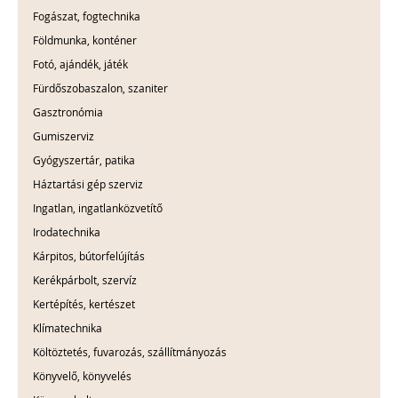
Fogászat, fogtechnika
Földmunka, konténer
Fotó, ajándék, játék
Fürdőszobaszalon, szaniter
Gasztronómia
Gumiszerviz
Gyógyszertár, patika
Háztartási gép szerviz
Ingatlan, ingatlanközvetítő
Irodatechnika
Kárpitos, bútorfelújítás
Kerékpárbolt, szervíz
Kertépítés, kertészet
Klímatechnika
Költöztetés, fuvarozás, szállítmányozás
Könyvelő, könyvelés