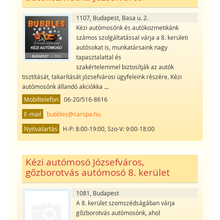
1107, Budapest, Basa u. 2.
Kézi autómosónk és autókozmetikánk
számos szolgáltatással várja a 8. kerületi
autósokat is, munkatársaink nagy
tapasztalattal és
szakértelemmel biztosítják az autók
tisztítását, takarítását józsefvárosi ügyfeleink részére. Kézi
autómosónk állandó akciókka
...
Mobiltelefon
06-20/516-8616
E-mail
bubbles@carspa.hu
Nyitvatartás
H-P: 8:00-19:00, Szo-V: 9:00-18:00
Kézi autómosó Józsefváros,
gőzborotvás autómosó 8. kerület
1081, Budapest
A 8. kerület szomszédságában várja
gőzborotvás autómosónk, ahol