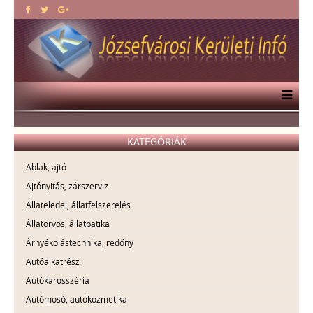
KATEGÓRIÁK
Ablak, ajtó
Ajtónyitás, zárszerviz
Állateledel, állatfelszerelés
Állatorvos, állatpatika
Árnyékolástechnika, redőny
Autóalkatrész
Autókarosszéria
Autómosó, autókozmetika