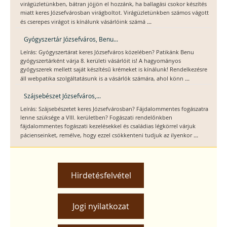
virágüzletünkben, bátran jöjjön el hozzánk, ha ballagási csokor készítés
miatt keres Józsefvárosban virágboltot. Virágüzletünkben számos vágott
...
és cserepes virágot is kínálunk vásárlóink számá
Gyógyszertár Józsefváros, Benu...
Leírás: Gyógyszertárat keres Józsefváros közelében? Patikánk Benu
gyógyszertárként várja 8. kerületi vásárlóit is! A hagyományos
gyógyszerek mellett saját készítésű krémeket is kínálunk! Rendelkezésre
...
áll webpatika szolgáltatásunk is a vásárlók számára, ahol könn
Szájsebészet Józsefváros,...
Leírás: Szájsebészetet keres Józsefvárosban? Fájdalommentes fogászatra
lenne szüksége a VIII. kerületben? Fogászati rendelőnkben
fájdalommentes fogászati kezelésekkel és családias légkörrel várjuk
...
pácienseinket, remélve, hogy ezzel csökkenteni tudjuk az ilyenkor
Hirdetésfelvétel
Jogi nyilatkozat