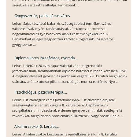
...
szerek választékát találhatja. Termékeink:
Gyógyszertár, patika Józsefváros
Leírás: Saját készítésű baba- és szépségápolási termékek széles
választékával, egyéni tanácsadással, vércukorszint méréssel,
hagyományos és gyógynövény alapú készítményekkel várjuk!
Bankkártyát és egészségpénztári kártyát elfogadunk. józsefvárosi
...
gyógyszertár
Diploma kötés Józsefváros, nyomda...
Leírás: Üzletünk 20 éves tapasztalattal várja megrendelőit
Józsefvárosban, nyomdánkban diploma kötéssel is rendelkezésre állunk.
A megrendeléseket gyorsan és pontosan végezzük 8. kerületi megbízóink
...
számára, akár az utolsó pillanatban, sürgős munka esetén is! Nyo
Pszichológus, pszichoterápia,...
Leírás: Pszichológust keres Józsefvárosban? Pszichoterápiára, lelki
segélynyújtásra van szüksége a 8. kerületben? Alapítványunk
szolgáltatásait mindazoknak érdemes igénybe venni, akik esetleg lelki
...
zavarokkal, megoldatlan problémákkal küzdenek, vagy hosszú ideje
Alkalmi csokor 8. kerület,...
Leírás: Alkalmi csokor készítéssel is rendelkezésre állunk 8. kerületi