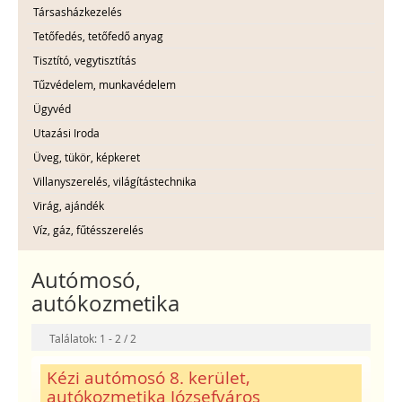
Társasházkezelés
Tetőfedés, tetőfedő anyag
Tisztító, vegytisztítás
Tűzvédelem, munkavédelem
Ügyvéd
Utazási Iroda
Üveg, tükör, képkeret
Villanyszerelés, világítástechnika
Virág, ajándék
Víz, gáz, fűtésszerelés
Autómosó,
autókozmetika
Találatok: 1 - 2 / 2
Kézi autómosó 8. kerület,
autókozmetika Józsefváros