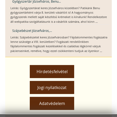
Gyógyszertár Józsefváros, Benu...
Leírás: Gyógyszertárat keres Józsefváros közelében? Patikánk Benu
gyógyszertárként várja 8. kerületi vásárlóit is! A hagyományos
gyógyszerek mellett saját készítésű krémeket is kínálunk! Rendelkezésre
...
áll webpatika szolgáltatásunk is a vásárlók számára, ahol könn
Szájsebészet Józsefváros,...
Leírás: Szájsebészetet keres Józsefvárosban? Fájdalommentes fogászatra
lenne szüksége a VIII. kerületben? Fogászati rendelőnkben
fájdalommentes fogászati kezelésekkel és családias légkörrel várjuk
...
pácienseinket, remélve, hogy ezzel csökkenteni tudjuk az ilyenkor
Hirdetésfelvétel
Jogi nyilatkozat
Adatvédelem