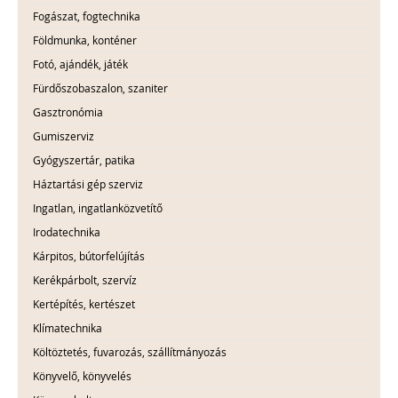
Fogászat, fogtechnika
Földmunka, konténer
Fotó, ajándék, játék
Fürdőszobaszalon, szaniter
Gasztronómia
Gumiszerviz
Gyógyszertár, patika
Háztartási gép szerviz
Ingatlan, ingatlanközvetítő
Irodatechnika
Kárpitos, bútorfelújítás
Kerékpárbolt, szervíz
Kertépítés, kertészet
Klímatechnika
Költöztetés, fuvarozás, szállítmányozás
Könyvelő, könyvelés