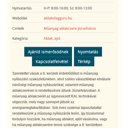
Nyitvatartás
H-P: 8:00-16:00, Sz: 8:00-13:00
Weboldal
ablakvilagguru.hu
Cimkék
Műanyag ablakcsere Józsefváros
Kategória
Ablak, ajtó
Ajánld ismerősödnek
Nyomtatás
Kapcsolatfelvétel
Térkép
Szeretettel várjuk a 8. kerületi érdeklődőket is műanyag
nyílászáró szaküzletünkben, ahol széles választékban kínálunk
minőségi műanyag nyílászárókat, valamint műanyag
ablakcserével is rendelkezésre állunk Józsefvárosban. A
műanyag ablakcserét az úgynevezett RAL technikával
végezzük, mely nagy szerepet játszik az
energiamegtakarításban. Sok éves szakmai tapasztalattal
rendelkezünk a műanyag nyílászárók terén, így bizalommal
forduljon hozzánk, ha műanyag ablakot, ajtót vásárolna, vagy
ha műanyag ablakcserére lenne szüksége a 8. kerületben.