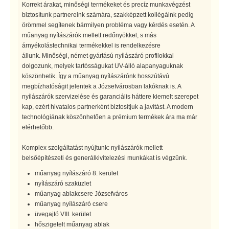
Korrekt árakat, minőségi termékeket és precíz munkavégzést
biztosítunk partnereink számára, szakképzett kollégáink pedig
örömmel segítenek bármilyen probléma vagy kérdés esetén. A
műanyag nyílászárók mellett redőnyökkel, s más
árnyékolástechnikai termékekkel is rendelkezésre
állunk. Minőségi, német gyártású nyílászáró profilokkal
dolgozunk, melyek tartósságukat UV-álló alapanyaguknak
köszönhetik. Így a műanyag nyílászárónk hosszútávú
megbízhatóságit jelentek a Józsefvárosban lakóknak is. A
nyílászárók szervizelése és garanciális háttere kiemelt szerepet
kap, ezért hivatalos partnerként biztosítjuk a javítást. A modern
technológiának köszönhetően a prémium termékek ára ma már
elérhetőbb.
Komplex szolgáltatást nyújtunk: nyílászárók mellett
belsőépítészeti és generálkivitelezési munkákat is végzünk.
műanyag nyílászáró 8. kerület
nyílászáró szaküzlet
műanyag ablakcsere Józsefváros
műanyag nyílászáró csere
üvegajtó VIII. kerület
hőszigetelt műanyag ablak