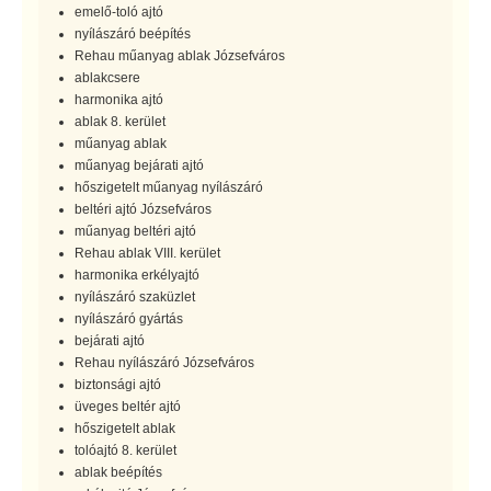
emelő-toló ajtó
nyílászáró beépítés
Rehau műanyag ablak Józsefváros
ablakcsere
harmonika ajtó
ablak 8. kerület
műanyag ablak
műanyag bejárati ajtó
hőszigetelt műanyag nyílászáró
beltéri ajtó Józsefváros
műanyag beltéri ajtó
Rehau ablak VIII. kerület
harmonika erkélyajtó
nyílászáró szaküzlet
nyílászáró gyártás
bejárati ajtó
Rehau nyílászáró Józsefváros
biztonsági ajtó
üveges beltér ajtó
hőszigetelt ablak
tolóajtó 8. kerület
ablak beépítés