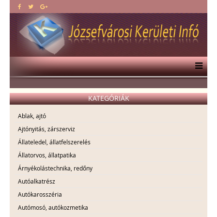
KATEGÓRIÁK
Ablak, ajtó
Ajtónyitás, zárszerviz
Állateledel, állatfelszerelés
Állatorvos, állatpatika
Árnyékolástechnika, redőny
Autóalkatrész
Autókarosszéria
Autómosó, autókozmetika