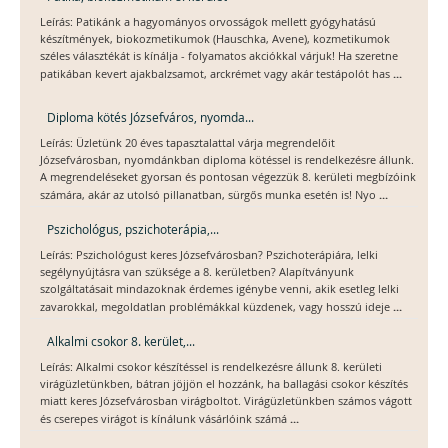
Leírás: Patikánk a hagyományos orvosságok mellett gyógyhatású
készítmények, biokozmetikumok (Hauschka, Avene), kozmetikumok
széles választékát is kínálja - folyamatos akciókkal várjuk! Ha szeretne
...
patikában kevert ajakbalzsamot, arckrémet vagy akár testápolót has
Diploma kötés Józsefváros, nyomda...
Leírás: Üzletünk 20 éves tapasztalattal várja megrendelőit
Józsefvárosban, nyomdánkban diploma kötéssel is rendelkezésre állunk.
A megrendeléseket gyorsan és pontosan végezzük 8. kerületi megbízóink
...
számára, akár az utolsó pillanatban, sürgős munka esetén is! Nyo
Pszichológus, pszichoterápia,...
Leírás: Pszichológust keres Józsefvárosban? Pszichoterápiára, lelki
segélynyújtásra van szüksége a 8. kerületben? Alapítványunk
szolgáltatásait mindazoknak érdemes igénybe venni, akik esetleg lelki
...
zavarokkal, megoldatlan problémákkal küzdenek, vagy hosszú ideje
Alkalmi csokor 8. kerület,...
Leírás: Alkalmi csokor készítéssel is rendelkezésre állunk 8. kerületi
virágüzletünkben, bátran jöjjön el hozzánk, ha ballagási csokor készítés
miatt keres Józsefvárosban virágboltot. Virágüzletünkben számos vágott
...
és cserepes virágot is kínálunk vásárlóink számá