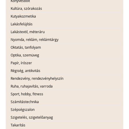
Könyvesbolt
Kultúra, szórakozás
Kutyakozmetika
Lakásfelújítás
Lakástextil, méteráru
Nyomda, reklám, reklámtárgy
Oktatás, tanfolyam
Optika, szemüveg
Papír, írószer
Régiség, antikvitás
Rendezvény, rendezvényhelyszín
Ruha, ruhajavítás, varroda
Sport, hobby, fitness
Számítástechnika
Szépségszalon
Szigetelés, szigetelőanyag
Takarítás