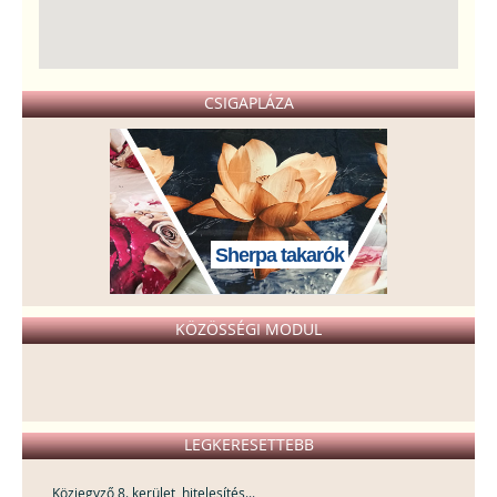
CSIGAPLÁZA
Sherpa takarók
KÖZÖSSÉGI MODUL
LEGKERESETTEBB
Közjegyző 8. kerület, hitelesítés...