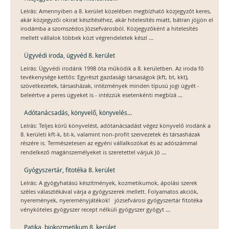
Leírás: Amennyiben a 8. kerület közelében megbízható közjegyzőt keres,
akár közjegyzői okirat készítéséhez, akár hitelesítés miatt, bátran jöjjön el
irodámba a szomszédos Józsefvárosból. Közjegyzőként a hitelesítés
...
mellett vállalok többek közt végrendeletek készí
Ügyvédi iroda, ügyvéd 8. kerület
Leírás: Ügyvédi irodánk 1998 óta működik a 8. kerületben. Az iroda fő
tevékenysége kettős: Egyrészt gazdasági társaságok (kft, bt, kkt),
szövetkezetek, társasházak, intézmények minden típusú jogi ügyét -
...
beleértve a peres ügyeket is - intézzük esetenkénti megbízá
Adótanácsadás, könyvelő, könyvelés...
Leírás: Teljes körű könyvelést, adótanácsadást végez könyvelő irodánk a
8. kerületi kft-k, bt-k, valamint non-profit szervezetek és társasházak
részére is. Természetesen az egyéni vállalkozókat és az adószámmal
...
rendelkező magánszemélyeket is szeretettel várjuk Jó
Gyógyszertár, fitotéka 8. kerület
Leírás: A gyógyhatású készítmények, kozmetikumok, ápolási szerek
széles választékával várja a gyógyszerek mellett. Folyamatos akciók,
nyeremények, nyereményjátékok! józsefvárosi gyógyszertár fitotéka
...
vényköteles gyógyszer recept nélküli gyógyszer gyógyt
Patika, biokozmetikum 8. kerület