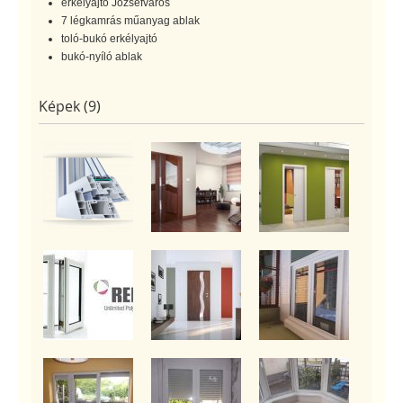
erkélyajtó Józsefváros
7 légkamrás műanyag ablak
toló-bukó erkélyajtó
bukó-nyíló ablak
Képek (9)