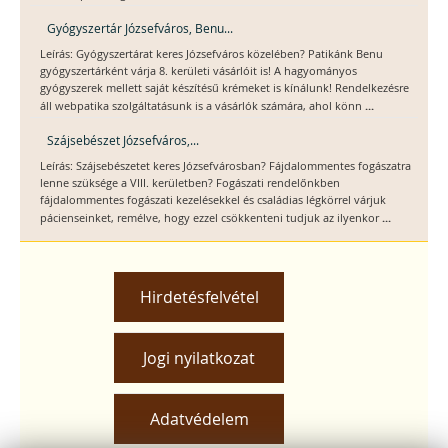
Gyógyszertár Józsefváros, Benu...
Leírás: Gyógyszertárat keres Józsefváros közelében? Patikánk Benu
gyógyszertárként várja 8. kerületi vásárlóit is! A hagyományos
gyógyszerek mellett saját készítésű krémeket is kínálunk! Rendelkezésre
...
áll webpatika szolgáltatásunk is a vásárlók számára, ahol könn
Szájsebészet Józsefváros,...
Leírás: Szájsebészetet keres Józsefvárosban? Fájdalommentes fogászatra
lenne szüksége a VIII. kerületben? Fogászati rendelőnkben
fájdalommentes fogászati kezelésekkel és családias légkörrel várjuk
...
pácienseinket, remélve, hogy ezzel csökkenteni tudjuk az ilyenkor
Hirdetésfelvétel
Jogi nyilatkozat
Adatvédelem