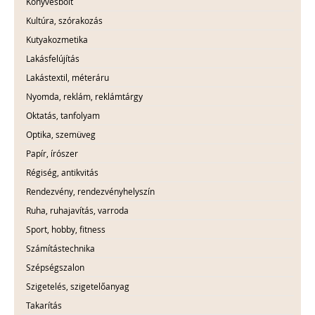
Könyvesbolt
Kultúra, szórakozás
Kutyakozmetika
Lakásfelújítás
Lakástextil, méteráru
Nyomda, reklám, reklámtárgy
Oktatás, tanfolyam
Optika, szemüveg
Papír, írószer
Régiség, antikvitás
Rendezvény, rendezvényhelyszín
Ruha, ruhajavítás, varroda
Sport, hobby, fitness
Számítástechnika
Szépségszalon
Szigetelés, szigetelőanyag
Takarítás