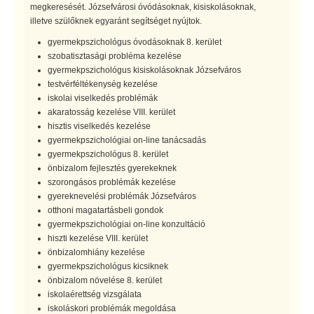
megkeresését. Józsefvárosi óvódásoknak, kisiskolásoknak,
illetve szülőknek egyaránt segítséget nyújtok.
gyermekpszichológus óvodásoknak 8. kerület
szobatisztasági probléma kezelése
gyermekpszichológus kisiskolásoknak Józsefváros
testvérféltékenység kezelése
iskolai viselkedés problémák
akaratosság kezelése VIII. kerület
hisztis viselkedés kezelése
gyermekpszichológiai on-line tanácsadás
gyermekpszichológus 8. kerület
önbizalom fejlesztés gyerekeknek
szorongásos problémák kezelése
gyereknevelési problémák Józsefváros
otthoni magatartásbeli gondok
gyermekpszichológiai on-line konzultáció
hiszti kezelése VIII. kerület
önbizalomhiány kezelése
gyermekpszichológus kicsiknek
önbizalom növelése 8. kerület
iskolaérettség vizsgálata
iskoláskori problémák megoldása