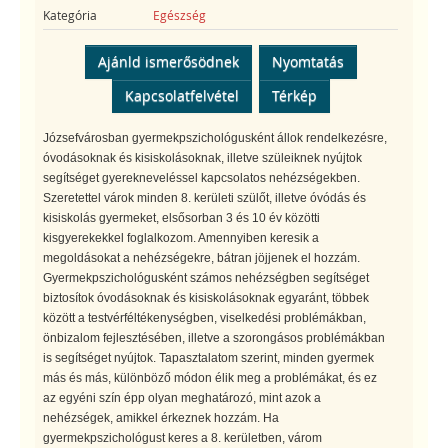
Kategória
Egészség
Ajánld ismerősödnek
Nyomtatás
Kapcsolatfelvétel
Térkép
Józsefvárosban gyermekpszichológusként állok rendelkezésre,
óvodásoknak és kisiskolásoknak, illetve szüleiknek nyújtok
segítséget gyerekneveléssel kapcsolatos nehézségekben.
Szeretettel várok minden 8. kerületi szülőt, illetve óvódás és
kisiskolás gyermeket, elsősorban 3 és 10 év közötti
kisgyerekekkel foglalkozom. Amennyiben keresik a
megoldásokat a nehézségekre, bátran jöjjenek el hozzám.
Gyermekpszichológusként számos nehézségben segítséget
biztosítok óvodásoknak és kisiskolásoknak egyaránt, többek
között a testvérféltékenységben, viselkedési problémákban,
önbizalom fejlesztésében, illetve a szorongásos problémákban
is segítséget nyújtok. Tapasztalatom szerint, minden gyermek
más és más, különböző módon élik meg a problémákat, és ez
az egyéni szín épp olyan meghatározó, mint azok a
nehézségek, amikkel érkeznek hozzám. Ha
gyermekpszichológust keres a 8. kerületben, várom