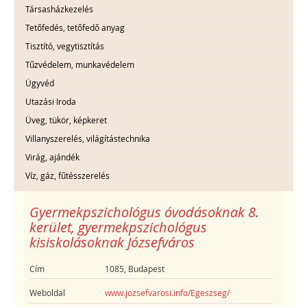
Társasházkezelés
Tetőfedés, tetőfedő anyag
Tisztító, vegytisztítás
Tűzvédelem, munkavédelem
Ügyvéd
Utazási Iroda
Üveg, tükör, képkeret
Villanyszerelés, világítástechnika
Virág, ajándék
Víz, gáz, fűtésszerelés
Gyermekpszichológus óvodásoknak 8.
kerület, gyermekpszichológus
kisiskolásoknak Józsefváros
Cím
1085, Budapest
Weboldal
www.jozsefvarosi.info/Egeszseg/