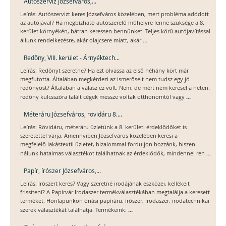
Autószerviz Józsefváros,...
Leírás: Autószervizt keres Józsefváros közelében, mert probléma adódott
az autójával? Ha megbízható autószerelő műhelyre lenne szüksége a 8.
kerület környékén, bátran keressen bennünket! Teljes körű autójavítással
...
állunk rendelkezésre, akár olajcsere miatt, akár
Redőny, VIII. kerület - Árnyéktech...
Leírás: Redőnyt szeretne? Ha ezt olvassa az első néhány kört már
megfutotta. Általában megkérdezi az ismerőseit nem tudsz egy jó
redőnyöst? Általában a válasz ez volt: Nem, de mért nem keresel a neten:
...
redőny kulcsszóra talált cégek messze voltak otthonomtól vagy
Méteráru Józsefváros, rövidáru 8....
Leírás: Rövidáru, méteráru üzletünk a 8. kerületi érdeklődőket is
szeretettel várja. Amennyiben Józsefváros közelében keresi a
megfelelő lakástextil üzletet, bizalommal forduljon hozzánk, hiszen
...
nálunk hatalmas választékot találhatnak az érdeklődők, mindennel ren
Papír, írószer Józsefváros,...
Leírás: Irószert keres? Vagy szeretné irodájának eszközei, kellékeit
frissíteni? A Papírvár Irodaszer termékválasztékában megtalálja a keresett
terméket. Honlapunkon óriási papíráru, írószer, irodaszer, irodatechnikai
...
szerek választékát találhatja. Termékeink: