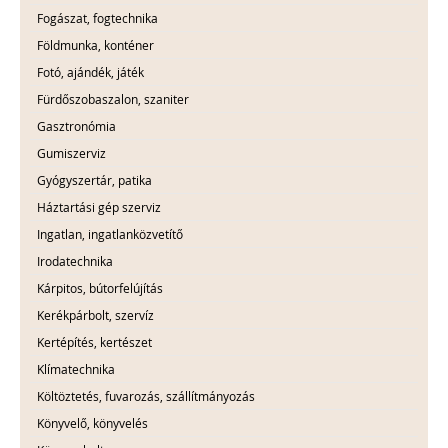
Fogászat, fogtechnika
Földmunka, konténer
Fotó, ajándék, játék
Fürdőszobaszalon, szaniter
Gasztronómia
Gumiszerviz
Gyógyszertár, patika
Háztartási gép szerviz
Ingatlan, ingatlanközvetítő
Irodatechnika
Kárpitos, bútorfelújítás
Kerékpárbolt, szervíz
Kertépítés, kertészet
Klímatechnika
Költöztetés, fuvarozás, szállítmányozás
Könyvelő, könyvelés