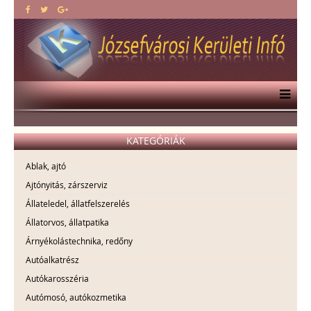
KATEGÓRIÁK
Ablak, ajtó
Ajtónyitás, zárszerviz
Állateledel, állatfelszerelés
Állatorvos, állatpatika
Árnyékolástechnika, redőny
Autóalkatrész
Autókarosszéria
Autómosó, autókozmetika