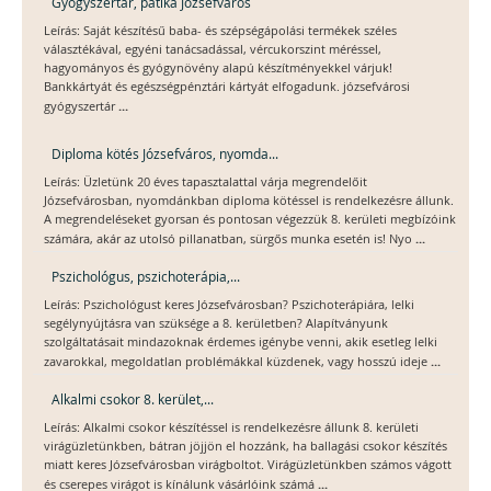
Gyógyszertár, patika Józsefváros
Leírás: Saját készítésű baba- és szépségápolási termékek széles
választékával, egyéni tanácsadással, vércukorszint méréssel,
hagyományos és gyógynövény alapú készítményekkel várjuk!
Bankkártyát és egészségpénztári kártyát elfogadunk. józsefvárosi
...
gyógyszertár
Diploma kötés Józsefváros, nyomda...
Leírás: Üzletünk 20 éves tapasztalattal várja megrendelőit
Józsefvárosban, nyomdánkban diploma kötéssel is rendelkezésre állunk.
A megrendeléseket gyorsan és pontosan végezzük 8. kerületi megbízóink
...
számára, akár az utolsó pillanatban, sürgős munka esetén is! Nyo
Pszichológus, pszichoterápia,...
Leírás: Pszichológust keres Józsefvárosban? Pszichoterápiára, lelki
segélynyújtásra van szüksége a 8. kerületben? Alapítványunk
szolgáltatásait mindazoknak érdemes igénybe venni, akik esetleg lelki
...
zavarokkal, megoldatlan problémákkal küzdenek, vagy hosszú ideje
Alkalmi csokor 8. kerület,...
Leírás: Alkalmi csokor készítéssel is rendelkezésre állunk 8. kerületi
virágüzletünkben, bátran jöjjön el hozzánk, ha ballagási csokor készítés
miatt keres Józsefvárosban virágboltot. Virágüzletünkben számos vágott
...
és cserepes virágot is kínálunk vásárlóink számá