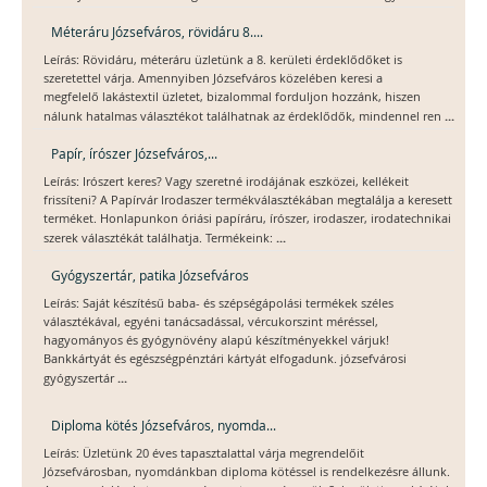
Méteráru Józsefváros, rövidáru 8....
Leírás: Rövidáru, méteráru üzletünk a 8. kerületi érdeklődőket is
szeretettel várja. Amennyiben Józsefváros közelében keresi a
megfelelő lakástextil üzletet, bizalommal forduljon hozzánk, hiszen
...
nálunk hatalmas választékot találhatnak az érdeklődők, mindennel ren
Papír, írószer Józsefváros,...
Leírás: Irószert keres? Vagy szeretné irodájának eszközei, kellékeit
frissíteni? A Papírvár Irodaszer termékválasztékában megtalálja a keresett
terméket. Honlapunkon óriási papíráru, írószer, irodaszer, irodatechnikai
...
szerek választékát találhatja. Termékeink:
Gyógyszertár, patika Józsefváros
Leírás: Saját készítésű baba- és szépségápolási termékek széles
választékával, egyéni tanácsadással, vércukorszint méréssel,
hagyományos és gyógynövény alapú készítményekkel várjuk!
Bankkártyát és egészségpénztári kártyát elfogadunk. józsefvárosi
...
gyógyszertár
Diploma kötés Józsefváros, nyomda...
Leírás: Üzletünk 20 éves tapasztalattal várja megrendelőit
Józsefvárosban, nyomdánkban diploma kötéssel is rendelkezésre állunk.