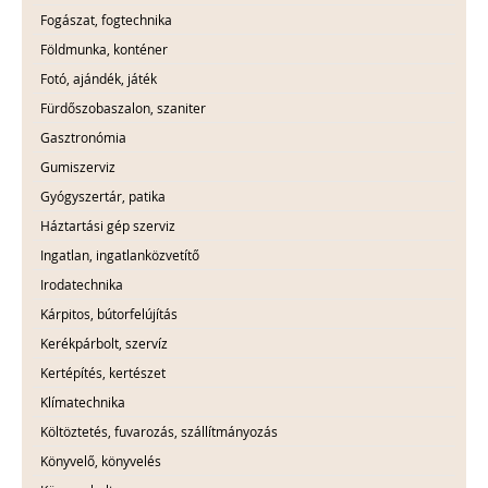
Fogászat, fogtechnika
Földmunka, konténer
Fotó, ajándék, játék
Fürdőszobaszalon, szaniter
Gasztronómia
Gumiszerviz
Gyógyszertár, patika
Háztartási gép szerviz
Ingatlan, ingatlanközvetítő
Irodatechnika
Kárpitos, bútorfelújítás
Kerékpárbolt, szervíz
Kertépítés, kertészet
Klímatechnika
Költöztetés, fuvarozás, szállítmányozás
Könyvelő, könyvelés