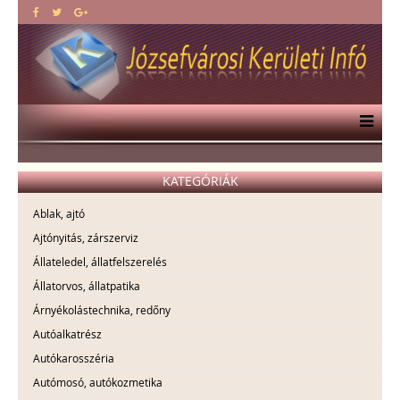
KATEGÓRIÁK
Ablak, ajtó
Ajtónyitás, zárszerviz
Állateledel, állatfelszerelés
Állatorvos, állatpatika
Árnyékolástechnika, redőny
Autóalkatrész
Autókarosszéria
Autómosó, autókozmetika