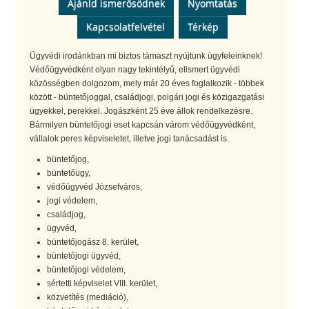
Ajánld ismerősödnek
Nyomtatás
Kapcsolatfelvétel
Térkép
Ügyvédi irodánkban mi biztos támaszt nyújtunk ügyfeleinknek!
Védőügyvédként olyan nagy tekintélyű, elismert ügyvédi
közösségben dolgozom, mely már 20 éves foglalkozik - többek
között - büntetőjoggal, családjogi, polgári jogi és közigazgatási
ügyekkel, perekkel. Jogászként 25 éve állok rendelkezésre.
Bármilyen büntetőjogi eset kapcsán várom védőügyvédként,
vállalok peres képviseletet, illetve jogi tanácsadást is.
büntetőjog,
büntetőügy,
védőügyvéd Józsefváros,
jogi védelem,
családjog,
ügyvéd,
büntetőjogász 8. kerület,
büntetőjogi ügyvéd,
büntetőjogi védelem,
sértetti képviselet VIII. kerület,
közvetítés (mediáció),