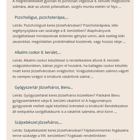
A megrendeléseket gyorsan és pontosan végezzük 8. kerületi megbízóink
...
számára, akár az utolsó pillanatban, sürgős munka esetén is! Nyo
Pszichológus, pszichoterápia,...
Leírás: Pszichológust keres Józsefvárosban? Pszichoterápiára, lelki
segélynyújtásra van szüksége a 8. kerületben? Alapítványunk
szolgáltatásait mindazoknak érdemes igénybe venni, akik esetleg lelki
...
zavarokkal, megoldatlan problémákkal küzdenek, vagy hosszú ideje
Alkalmi csokor 8. kerület,...
Leírás: Alkalmi csokor készítéssel is rendelkezésre állunk 8. kerületi
virágüzletünkben, bátran jöjjön el hozzánk, ha ballagási csokor készítés
miatt keres Józsefvárosban virágboltot. Virágüzletünkben számos vágott
...
és cserepes virágot is kínálunk vásárlóink számá
Gyógyszertár Józsefváros, Benu...
Leírás: Gyógyszertárat keres Józsefváros közelében? Patikánk Benu
gyógyszertárként várja 8. kerületi vásárlóit is! A hagyományos
gyógyszerek mellett saját készítésű krémeket is kínálunk! Rendelkezésre
...
áll webpatika szolgáltatásunk is a vásárlók számára, ahol könn
Szájsebészet Józsefváros,...
Leírás: Szájsebészetet keres Józsefvárosban? Fájdalommentes fogászatra
lenne szüksége a VIII. kerületben? Fogászati rendelőnkben