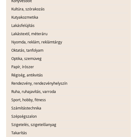
Könyvesbolt
Kultúra, szórakozás
Kutyakozmetika
Lakásfelújítás
Lakástextil, méteráru
Nyomda, reklám, reklámtárgy
Oktatás, tanfolyam
Optika, szemüveg
Papír, írószer
Régiség, antikvitás
Rendezvény, rendezvényhelyszín
Ruha, ruhajavítás, varroda
Sport, hobby, fitness
Számítástechnika
Szépségszalon
Szigetelés, szigetelőanyag
Takarítás