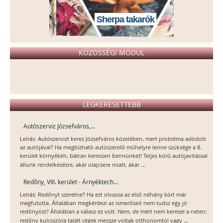
Sherpa takarók
KÖZÖSSÉGI MODUL
LEGKERESETTEBB
Autószerviz Józsefváros,...
Leírás: Autószervizt keres Józsefváros közelében, mert probléma adódott
az autójával? Ha megbízható autószerelő műhelyre lenne szüksége a 8.
kerület környékén, bátran keressen bennünket! Teljes körű autójavítással
...
állunk rendelkezésre, akár olajcsere miatt, akár
Redőny, VIII. kerület - Árnyéktech...
Leírás: Redőnyt szeretne? Ha ezt olvassa az első néhány kört már
megfutotta. Általában megkérdezi az ismerőseit nem tudsz egy jó
redőnyöst? Általában a válasz ez volt: Nem, de mért nem keresel a neten:
...
redőny kulcsszóra talált cégek messze voltak otthonomtól vagy