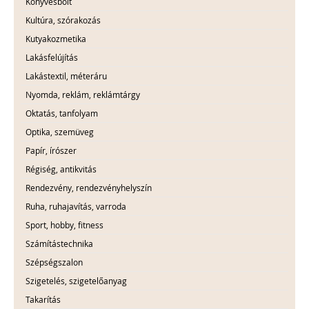
Könyvesbolt
Kultúra, szórakozás
Kutyakozmetika
Lakásfelújítás
Lakástextil, méteráru
Nyomda, reklám, reklámtárgy
Oktatás, tanfolyam
Optika, szemüveg
Papír, írószer
Régiség, antikvitás
Rendezvény, rendezvényhelyszín
Ruha, ruhajavítás, varroda
Sport, hobby, fitness
Számítástechnika
Szépségszalon
Szigetelés, szigetelőanyag
Takarítás