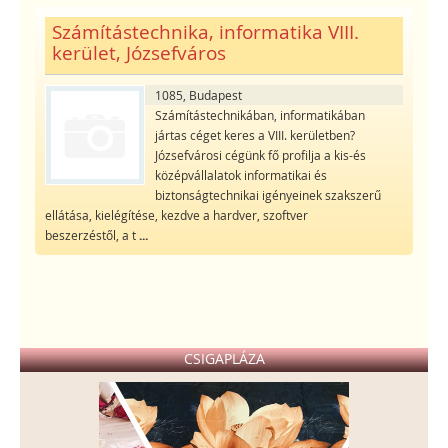
Számítástechnika, informatika VIII.
kerület, Józsefváros
1085, Budapest
Számítástechnikában, informatikában
jártas céget keres a VIII. kerületben?
Józsefvárosi cégünk fő profilja a kis-és
középvállalatok informatikai és
biztonságtechnikai igényeinek szakszerű
ellátása, kielégítése, kezdve a hardver, szoftver
beszerzéstől, a t
...
CSIGAPLÁZA