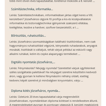
...
több mint ötven éves tapasztalattal, töretlenül működik a 8. kerület
Számítástechnika, informatika...
Leírás: Számítástechnikában, informatikában jártas céget keres a VIII.
kerületben? Józsefvárosi cégünk fő profilja a kis-és középvállalatok
informatikai és biztonságtechnikai igényeinek szakszerű ellátása,
...
kielégítése, kezdve a hardver, szoftver beszerzéstől, a t
Bőrtisztítás, ruhatisztítás...
Leírás: Józsefváros szomszédságában található tisztítónkban, nem csak
hagyományos ruhatisztítást végzünk, kényesebb ruhadarabok, anyagok
mosását, tisztítását is vállaljuk, tehát várjuk például az esküvői vagy
...
alkalmi ruhákat, kelim és csipke alapanyagú termékeket
Digitális nyomtatás Józsefváros,...
Leírás: Fénymásolás? Névjegy nyomda? Szeretettel várjuk ügyfeleinket
széles szolgáltatás palettával! Ha névjegyet szeretne készíttetni kedvező
áron, vagy gyorsan le kellene fénymásolni néhány oldalt, esetleg
...
kedvenc képét szeretné jó minőségben kinyomtatni, várju
Diploma kötés Józsefváros, nyomda...
Leírás: Üzletünk 20 éves tapasztalattal várja megrendelőit
Józsefvárosban, nyomdánkban diploma kötéssel is rendelkezésre állunk.
A megrendeléseket gyorsan és pontosan végezzük 8. kerületi megbízóink