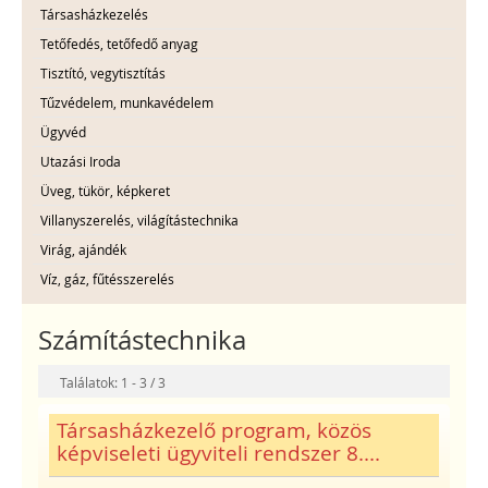
Társasházkezelés
Tetőfedés, tetőfedő anyag
Tisztító, vegytisztítás
Tűzvédelem, munkavédelem
Ügyvéd
Utazási Iroda
Üveg, tükör, képkeret
Villanyszerelés, világítástechnika
Virág, ajándék
Víz, gáz, fűtésszerelés
Számítástechnika
Találatok: 1 - 3 / 3
Társasházkezelő program, közös
képviseleti ügyviteli rendszer 8....