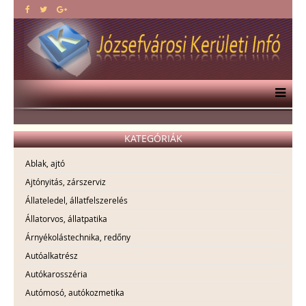
KATEGÓRIÁK
Ablak, ajtó
Ajtónyitás, zárszerviz
Állateledel, állatfelszerelés
Állatorvos, állatpatika
Árnyékolástechnika, redőny
Autóalkatrész
Autókarosszéria
Autómosó, autókozmetika