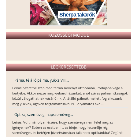
Sherpa takarók
KÖZÖSSÉGI MODUL
LEGKERESETTEBB
Páma, télálló pálma, yukka VIII....
Leírás: Szeretne szép mediterrán növényt otthonába, irodájába vagy a
kertjébe: Akkor nézze meg webáruházunkat, ahol széles pálma ritkaságok
közül válogathatnak vásárlóink. A télálló pálmák mellett foglalkozunk
...
még yukkák, agavék forgalmazásával is. Folyamatos akc
Optika, szemüveg, napszemüveg...
Leírás: Volt már olyan érzése, hogy szemüvege nem felel meg az
igényeinek? Ebben az esetben itt az ideje, hogy lecserélje régi
szemüvegét, és betérjen Józsefvárosban található optikánkba! Cégünk