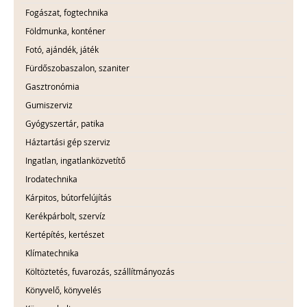
Fogászat, fogtechnika
Földmunka, konténer
Fotó, ajándék, játék
Fürdőszobaszalon, szaniter
Gasztronómia
Gumiszerviz
Gyógyszertár, patika
Háztartási gép szerviz
Ingatlan, ingatlanközvetítő
Irodatechnika
Kárpitos, bútorfelújítás
Kerékpárbolt, szervíz
Kertépítés, kertészet
Klímatechnika
Költöztetés, fuvarozás, szállítmányozás
Könyvelő, könyvelés