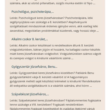
...
számára, akár az utolsó pillanatban, sürgős munka esetén is! Nyo
Pszichológus, pszichoterápia,...
Leírás: Pszichológust keres Józsefvárosban? Pszichoterápiára, lelki
segélynyújtásra van szüksége a 8. kerületben? Alapítványunk
szolgáltatásait mindazoknak érdemes igénybe venni, akik esetleg lelki
...
zavarokkal, megoldatlan problémákkal küzdenek, vagy hosszú ideje
Alkalmi csokor 8. kerület,...
Leírás: Alkalmi csokor készítéssel is rendelkezésre állunk 8. kerületi
virágüzletünkben, bátran jöjjön el hozzánk, ha ballagási csokor készítés
miatt keres Józsefvárosban virágboltot. Virágüzletünkben számos vágott
...
és cserepes virágot is kínálunk vásárlóink számá
Gyógyszertár Józsefváros, Benu...
Leírás: Gyógyszertárat keres Józsefváros közelében? Patikánk Benu
gyógyszertárként várja 8. kerületi vásárlóit is! A hagyományos
gyógyszerek mellett saját készítésű krémeket is kínálunk! Rendelkezésre
...
áll webpatika szolgáltatásunk is a vásárlók számára, ahol könn
Szájsebészet Józsefváros,...
Leírás: Szájsebészetet keres Józsefvárosban? Fájdalommentes fogászatra
lenne szüksége a VIII. kerületben? Fogászati rendelőnkben
fájdalommentes fogászati kezelésekkel és családias légkörrel várjuk