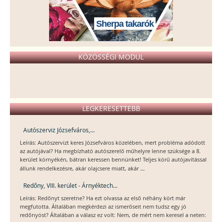
Sherpa takarók
KÖZÖSSÉGI MODUL
LEGKERESETTEBB
Autószerviz Józsefváros,...
Leírás: Autószervizt keres Józsefváros közelében, mert probléma adódott
az autójával? Ha megbízható autószerelő műhelyre lenne szüksége a 8.
kerület környékén, bátran keressen bennünket! Teljes körű autójavítással
...
állunk rendelkezésre, akár olajcsere miatt, akár
Redőny, VIII. kerület - Árnyéktech...
Leírás: Redőnyt szeretne? Ha ezt olvassa az első néhány kört már
megfutotta. Általában megkérdezi az ismerőseit nem tudsz egy jó
redőnyöst? Általában a válasz ez volt: Nem, de mért nem keresel a neten: