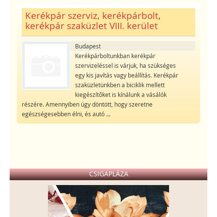
Kerékpár szerviz, kerékpárbolt,
kerékpár szaküzlet VIII. kerület
Budapest
Kerékpárboltunkban kerékpár
szervizeléssel is várjuk, ha szükséges
egy kis javítás vagy beállítás. Kerékpár
szaküzletünkben a biciklik mellett
kiegészítőket is kínálunk a vásálók
részére. Amennyiben úgy döntött, hogy szeretne
egészségesebben élni, és autó
...
CSIGAPLÁZA