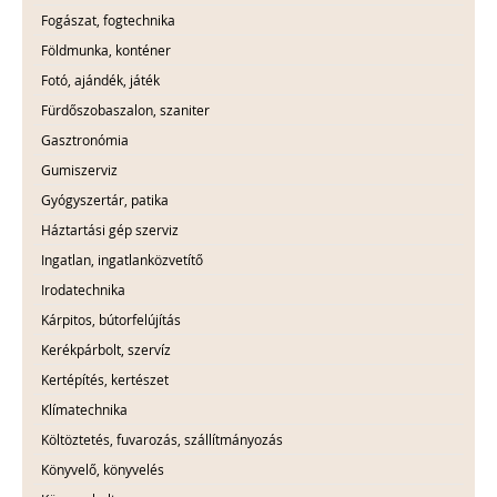
Fogászat, fogtechnika
Földmunka, konténer
Fotó, ajándék, játék
Fürdőszobaszalon, szaniter
Gasztronómia
Gumiszerviz
Gyógyszertár, patika
Háztartási gép szerviz
Ingatlan, ingatlanközvetítő
Irodatechnika
Kárpitos, bútorfelújítás
Kerékpárbolt, szervíz
Kertépítés, kertészet
Klímatechnika
Költöztetés, fuvarozás, szállítmányozás
Könyvelő, könyvelés