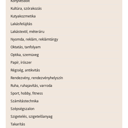
Könyvesbolt
Kultúra, szórakozás
Kutyakozmetika
Lakásfelújítás
Lakástextil, méteráru
Nyomda, reklám, reklámtárgy
Oktatás, tanfolyam
Optika, szemüveg
Papír, írószer
Régiség, antikvitás
Rendezvény, rendezvényhelyszín
Ruha, ruhajavítás, varroda
Sport, hobby, fitness
Számítástechnika
Szépségszalon
Szigetelés, szigetelőanyag
Takarítás