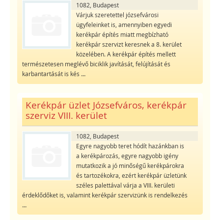
1082, Budapest
Várjuk szeretettel józsefvárosi
ügyfeleinket is, amennyiben egyedi
kerékpár építés miatt megbízható
kerékpár szervizt keresnek a 8. kerület
közelében. A kerékpár építés mellett
természetesen meglévő biciklik javítását, felújítását és
karbantartását is kés
...
Kerékpár üzlet Józsefváros, kerékpár
szerviz VIII. kerület
1082, Budapest
Egyre nagyobb teret hódít hazánkban is
a kerékpározás, egyre nagyobb igény
mutatkozik a jó minőségű kerékpárokra
és tartozékokra, ezért kerékpár üzletünk
széles palettával várja a VIII. kerületi
érdeklődőket is, valamint kerékpár szervizünk is rendelkezés
...