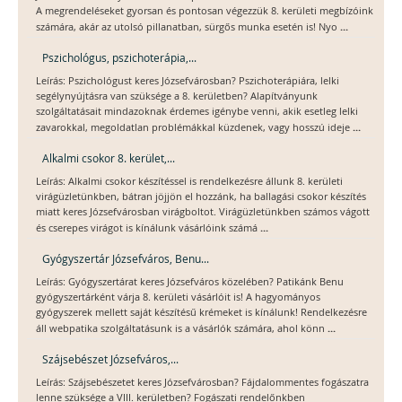
A megrendeléseket gyorsan és pontosan végezzük 8. kerületi megbízóink
...
számára, akár az utolsó pillanatban, sürgős munka esetén is! Nyo
Pszichológus, pszichoterápia,...
Leírás: Pszichológust keres Józsefvárosban? Pszichoterápiára, lelki
segélynyújtásra van szüksége a 8. kerületben? Alapítványunk
szolgáltatásait mindazoknak érdemes igénybe venni, akik esetleg lelki
...
zavarokkal, megoldatlan problémákkal küzdenek, vagy hosszú ideje
Alkalmi csokor 8. kerület,...
Leírás: Alkalmi csokor készítéssel is rendelkezésre állunk 8. kerületi
virágüzletünkben, bátran jöjjön el hozzánk, ha ballagási csokor készítés
miatt keres Józsefvárosban virágboltot. Virágüzletünkben számos vágott
...
és cserepes virágot is kínálunk vásárlóink számá
Gyógyszertár Józsefváros, Benu...
Leírás: Gyógyszertárat keres Józsefváros közelében? Patikánk Benu
gyógyszertárként várja 8. kerületi vásárlóit is! A hagyományos
gyógyszerek mellett saját készítésű krémeket is kínálunk! Rendelkezésre
...
áll webpatika szolgáltatásunk is a vásárlók számára, ahol könn
Szájsebészet Józsefváros,...
Leírás: Szájsebészetet keres Józsefvárosban? Fájdalommentes fogászatra
lenne szüksége a VIII. kerületben? Fogászati rendelőnkben