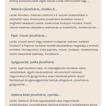
...
redőny kulcsszóra talált cégek messze voltak otthonomtól vagy
Méteráru Józsefváros, rövidáru 8....
Leírás: Rövidáru, méteráru üzletünk a 8. kerületi érdeklődőket is
szeretettel várja. Amennyiben Józsefváros közelében keresi a
megfelelő lakástextil üzletet, bizalommal forduljon hozzánk, hiszen
...
nálunk hatalmas választékot találhatnak az érdeklődők, mindennel ren
Papír, írószer Józsefváros,...
Leírás: Irószert keres? Vagy szeretné irodájának eszközei, kellékeit
frissíteni? A Papírvár Irodaszer termékválasztékában megtalálja a keresett
terméket. Honlapunkon óriási papíráru, írószer, irodaszer, irodatechnikai
...
szerek választékát találhatja. Termékeink:
Gyógyszertár, patika Józsefváros
Leírás: Saját készítésű baba- és szépségápolási termékek széles
választékával, egyéni tanácsadással, vércukorszint méréssel,
hagyományos és gyógynövény alapú készítményekkel várjuk!
Bankkártyát és egészségpénztári kártyát elfogadunk. józsefvárosi
...
gyógyszertár
Diploma kötés Józsefváros, nyomda...
Leírás: Üzletünk 20 éves tapasztalattal várja megrendelőit
Józsefvárosban, nyomdánkban diploma kötéssel is rendelkezésre állunk.