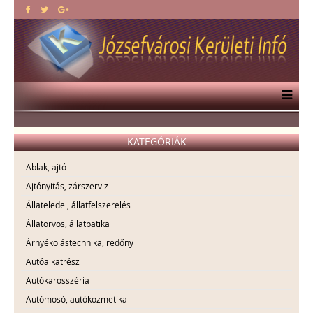
KATEGÓRIÁK
Ablak, ajtó
Ajtónyitás, zárszerviz
Állateledel, állatfelszerelés
Állatorvos, állatpatika
Árnyékolástechnika, redőny
Autóalkatrész
Autókarosszéria
Autómosó, autókozmetika