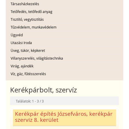
Társasházkezelés
Tetőfedés, tetőfedő anyag
Tisztító, vegytisztítás
Tűzvédelem, munkavédelem
Ügyvéd
Utazási Iroda
Üveg, tükör, képkeret
Villanyszerelés, világítástechnika
Virág, ajándék
Víz, gáz, fűtésszerelés
Kerékpárbolt, szervíz
Találatok: 1 - 3 / 3
Kerékpár építés Józsefváros, kerékpár
szerviz 8. kerület