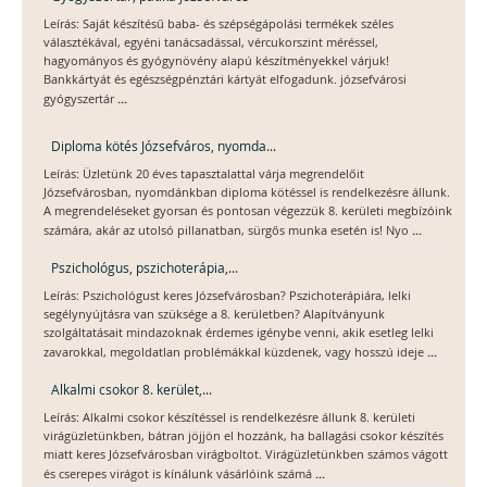
Leírás: Saját készítésű baba- és szépségápolási termékek széles
választékával, egyéni tanácsadással, vércukorszint méréssel,
hagyományos és gyógynövény alapú készítményekkel várjuk!
Bankkártyát és egészségpénztári kártyát elfogadunk. józsefvárosi
...
gyógyszertár
Diploma kötés Józsefváros, nyomda...
Leírás: Üzletünk 20 éves tapasztalattal várja megrendelőit
Józsefvárosban, nyomdánkban diploma kötéssel is rendelkezésre állunk.
A megrendeléseket gyorsan és pontosan végezzük 8. kerületi megbízóink
...
számára, akár az utolsó pillanatban, sürgős munka esetén is! Nyo
Pszichológus, pszichoterápia,...
Leírás: Pszichológust keres Józsefvárosban? Pszichoterápiára, lelki
segélynyújtásra van szüksége a 8. kerületben? Alapítványunk
szolgáltatásait mindazoknak érdemes igénybe venni, akik esetleg lelki
...
zavarokkal, megoldatlan problémákkal küzdenek, vagy hosszú ideje
Alkalmi csokor 8. kerület,...
Leírás: Alkalmi csokor készítéssel is rendelkezésre állunk 8. kerületi
virágüzletünkben, bátran jöjjön el hozzánk, ha ballagási csokor készítés
miatt keres Józsefvárosban virágboltot. Virágüzletünkben számos vágott
...
és cserepes virágot is kínálunk vásárlóink számá