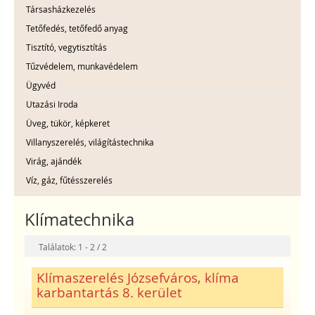
Társasházkezelés
Tetőfedés, tetőfedő anyag
Tisztító, vegytisztítás
Tűzvédelem, munkavédelem
Ügyvéd
Utazási Iroda
Üveg, tükör, képkeret
Villanyszerelés, világítástechnika
Virág, ajándék
Víz, gáz, fűtésszerelés
Klímatechnika
Találatok: 1 - 2 / 2
Klímaszerelés Józsefváros, klíma
karbantartás 8. kerület