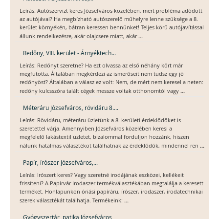
Leírás: Autószervizt keres Józsefváros közelében, mert probléma adódott
az autójával? Ha megbízható autószerelő műhelyre lenne szüksége a 8.
kerület környékén, bátran keressen bennünket! Teljes körű autójavítással
...
állunk rendelkezésre, akár olajcsere miatt, akár
Redőny, VIII. kerület - Árnyéktech...
Leírás: Redőnyt szeretne? Ha ezt olvassa az első néhány kört már
megfutotta. Általában megkérdezi az ismerőseit nem tudsz egy jó
redőnyöst? Általában a válasz ez volt: Nem, de mért nem keresel a neten:
...
redőny kulcsszóra talált cégek messze voltak otthonomtól vagy
Méteráru Józsefváros, rövidáru 8....
Leírás: Rövidáru, méteráru üzletünk a 8. kerületi érdeklődőket is
szeretettel várja. Amennyiben Józsefváros közelében keresi a
megfelelő lakástextil üzletet, bizalommal forduljon hozzánk, hiszen
...
nálunk hatalmas választékot találhatnak az érdeklődők, mindennel ren
Papír, írószer Józsefváros,...
Leírás: Irószert keres? Vagy szeretné irodájának eszközei, kellékeit
frissíteni? A Papírvár Irodaszer termékválasztékában megtalálja a keresett
terméket. Honlapunkon óriási papíráru, írószer, irodaszer, irodatechnikai
...
szerek választékát találhatja. Termékeink:
Gyógyszertár, patika Józsefváros