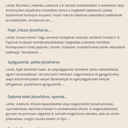
Leírás: Rövidáru, méteráru üzletünk a 8. kerületi érdeklődőket is szeretettel várja.
Amennyiben Józsefváros közelében keresi a megfelelő lakástextil üzletet,
bizalommal forduljon hozzánk, hiszen nálunk hatalmas választékot találhatnak
...
az érdeklődők, mindennel ren
Papír, írószer Józsefváros,...
Leírás: Irószert keres? Vagy szeretné irodájának eszközei, kellékeit frissíteni? A
Papírvár Irodaszer termékválasztékában megtalálja a keresett terméket.
Honlapunkon óriási papíráru, írószer, irodaszer, irodatechnikai szerek választékát
...
találhatja. Termékeink:
Gyógyszertár, patika Józsefváros
Leírás: Saját készítésű baba- és szépségápolási termékek széles választékával,
egyéni tanácsadással, vércukorszint méréssel, hagyományos és gyógynövény
alapú készítményekkel várjuk! Bankkártyát és egészségpénztári kártyát
...
elfogadunk. józsefvárosi gyógyszertár
Diploma kötés Józsefváros, nyomda...
Leírás: Üzletünk 20 éves tapasztalattal várja megrendelőit Józsefvárosban,
nyomdánkban diploma kötéssel is rendelkezésre állunk. A megrendeléseket
gyorsan és pontosan végezzük 8. kerületi megbízóink számára, akár az utolsó
...
pillanatban, sürgős munka esetén is! Nyo