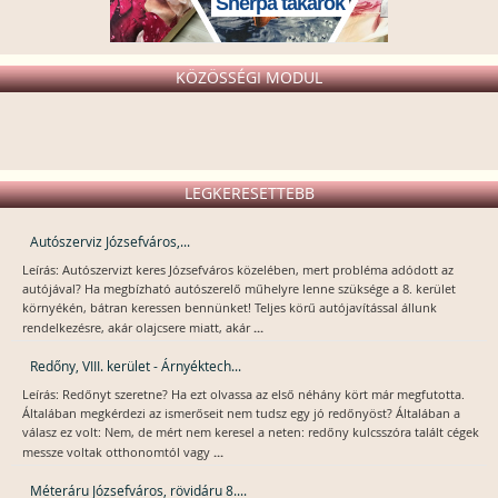
Sherpa takarók
KÖZÖSSÉGI MODUL
LEGKERESETTEBB
Autószerviz Józsefváros,...
Leírás: Autószervizt keres Józsefváros közelében, mert probléma adódott az
autójával? Ha megbízható autószerelő műhelyre lenne szüksége a 8. kerület
környékén, bátran keressen bennünket! Teljes körű autójavítással állunk
...
rendelkezésre, akár olajcsere miatt, akár
Redőny, VIII. kerület - Árnyéktech...
Leírás: Redőnyt szeretne? Ha ezt olvassa az első néhány kört már megfutotta.
Általában megkérdezi az ismerőseit nem tudsz egy jó redőnyöst? Általában a
válasz ez volt: Nem, de mért nem keresel a neten: redőny kulcsszóra talált cégek
...
messze voltak otthonomtól vagy
Méteráru Józsefváros, rövidáru 8....