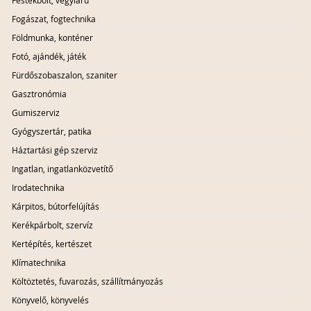
Festékbolt, vegyiáru
Fogászat, fogtechnika
Földmunka, konténer
Fotó, ajándék, játék
Fürdőszobaszalon, szaniter
Gasztronómia
Gumiszerviz
Gyógyszertár, patika
Háztartási gép szerviz
Ingatlan, ingatlanközvetítő
Irodatechnika
Kárpitos, bútorfelújítás
Kerékpárbolt, szervíz
Kertépítés, kertészet
Klímatechnika
Költöztetés, fuvarozás, szállítmányozás
Könyvelő, könyvelés