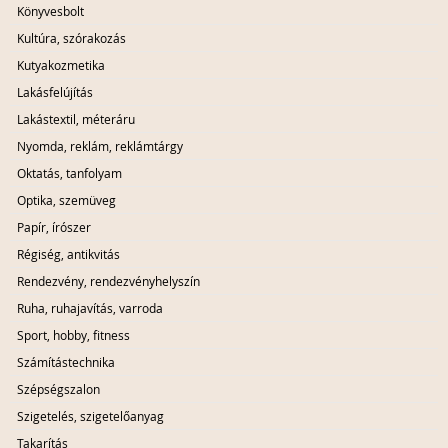
Könyvesbolt
Kultúra, szórakozás
Kutyakozmetika
Lakásfelújítás
Lakástextil, méteráru
Nyomda, reklám, reklámtárgy
Oktatás, tanfolyam
Optika, szemüveg
Papír, írószer
Régiség, antikvitás
Rendezvény, rendezvényhelyszín
Ruha, ruhajavítás, varroda
Sport, hobby, fitness
Számítástechnika
Szépségszalon
Szigetelés, szigetelőanyag
Takarítás