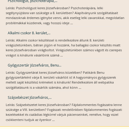
Pszichológus, pszichoterápia,...
Leírás: Pszichológust keres Józsefvárosban? Pszichoterápiára, lelki
segélynyújtásra van szüksége a 8. kerületben? Alapítványunk szolgáltatásait
mindazoknak érdemes igénybe venni, akik esetleg lelki zavarokkal, megoldatlan
...
problémákkal küzdenek, vagy hosszú ideje
Alkalmi csokor 8. kerület,...
Leírás: Alkalmi csokor készítéssel is rendelkezésre állunk 8. kerületi
virágüzletünkben, bátran jöjjön el hozzánk, ha ballagási csokor készítés miatt
keres Józsefvárosban virágboltot. Virágüzletünkben számos vágott és cserepes
...
virágot is kínálunk vásárlóink számá
Gyógyszertár Józsefváros, Benu...
Leírás: Gyógyszertárat keres Józsefváros közelében? Patikánk Benu
gyógyszertárként várja 8. kerületi vásárlóit is! A hagyományos gyógyszerek
mellett saját készítésű krémeket is kínálunk! Rendelkezésre áll webpatika
...
szolgáltatásunk is a vásárlók számára, ahol könn
Szájsebészet Józsefváros,...
Leírás: Szájsebészetet keres Józsefvárosban? Fájdalommentes fogászatra lenne
szüksége a VIII. kerületben? Fogászati rendelőnkben fájdalommentes fogászati
kezelésekkel és családias légkörrel várjuk pácienseinket, remélve, hogy ezzel
...
csökkenteni tudjuk az ilyenkor