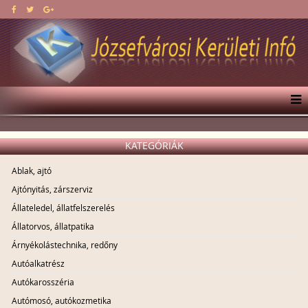
KATEGÓRIÁK
Ablak, ajtó
Ajtónyitás, zárszerviz
Állateledel, állatfelszerelés
Állatorvos, állatpatika
Árnyékolástechnika, redőny
Autóalkatrész
Autókarosszéria
Autómosó, autókozmetika