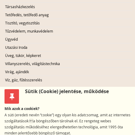
Társasházkezelés
Tetőfedés, tetőfedő anyag
Tisztító, vegytisztítás
Tűzvédelem, munkavédelem
Ügyvéd
Utazási Iroda
Üveg, tükör, képkeret
Villanyszerelés, világítástechnika
Virág, ajándék
Víz, gáz, fűtésszerelés
Sütik (Cookie) jelentése, működése
Mik azok a cookiek?
A süti (eredeti nevén “cookie”) egy olyan kis adatcsomag, amit az internetes
szolgáltatások a böngészőben tárolnak el. Ez rengeteg webes
szolgáltatás működéséhez elengedhetetlen technológia, amit 1995 óta
minden jelentősebb böngésző támogat.