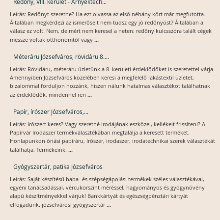
Redőny, VIII. kerület - Árnyéktech...
Leírás: Redőnyt szeretne? Ha ezt olvassa az első néhány kört már megfutotta.
Általában megkérdezi az ismerőseit nem tudsz egy jó redőnyöst? Általában a
válasz ez volt: Nem, de mért nem keresel a neten: redőny kulcsszóra talált cégek
...
messze voltak otthonomtól vagy
Méteráru Józsefváros, rövidáru 8....
Leírás: Rövidáru, méteráru üzletünk a 8. kerületi érdeklődőket is szeretettel várja.
Amennyiben Józsefváros közelében keresi a megfelelő lakástextil üzletet,
bizalommal forduljon hozzánk, hiszen nálunk hatalmas választékot találhatnak
...
az érdeklődők, mindennel ren
Papír, írószer Józsefváros,...
Leírás: Irószert keres? Vagy szeretné irodájának eszközei, kellékeit frissíteni? A
Papírvár Irodaszer termékválasztékában megtalálja a keresett terméket.
Honlapunkon óriási papíráru, írószer, irodaszer, irodatechnikai szerek választékát
...
találhatja. Termékeink:
Gyógyszertár, patika Józsefváros
Leírás: Saját készítésű baba- és szépségápolási termékek széles választékával,
egyéni tanácsadással, vércukorszint méréssel, hagyományos és gyógynövény
alapú készítményekkel várjuk! Bankkártyát és egészségpénztári kártyát
...
elfogadunk. józsefvárosi gyógyszertár