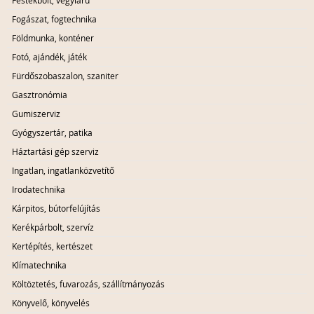
Festékbolt, vegyiáru
Fogászat, fogtechnika
Földmunka, konténer
Fotó, ajándék, játék
Fürdőszobaszalon, szaniter
Gasztronómia
Gumiszerviz
Gyógyszertár, patika
Háztartási gép szerviz
Ingatlan, ingatlanközvetítő
Irodatechnika
Kárpitos, bútorfelújítás
Kerékpárbolt, szervíz
Kertépítés, kertészet
Klímatechnika
Költöztetés, fuvarozás, szállítmányozás
Könyvelő, könyvelés