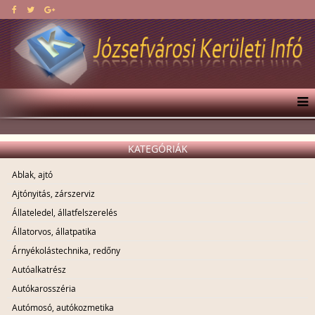
KATEGÓRIÁK
Ablak, ajtó
Ajtónyitás, zárszerviz
Állateledel, állatfelszerelés
Állatorvos, állatpatika
Árnyékolástechnika, redőny
Autóalkatrész
Autókarosszéria
Autómosó, autókozmetika