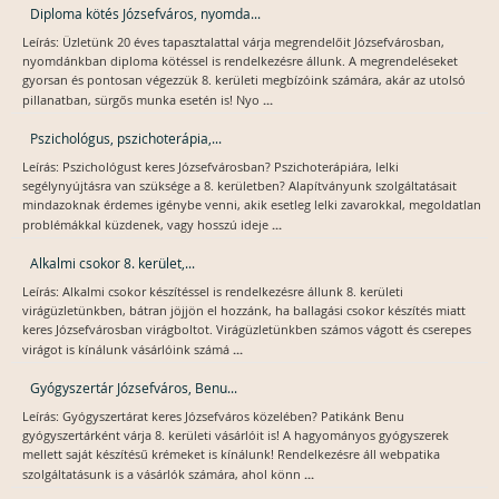
Diploma kötés Józsefváros, nyomda...
Leírás: Üzletünk 20 éves tapasztalattal várja megrendelőit Józsefvárosban,
nyomdánkban diploma kötéssel is rendelkezésre állunk. A megrendeléseket
gyorsan és pontosan végezzük 8. kerületi megbízóink számára, akár az utolsó
...
pillanatban, sürgős munka esetén is! Nyo
Pszichológus, pszichoterápia,...
Leírás: Pszichológust keres Józsefvárosban? Pszichoterápiára, lelki
segélynyújtásra van szüksége a 8. kerületben? Alapítványunk szolgáltatásait
mindazoknak érdemes igénybe venni, akik esetleg lelki zavarokkal, megoldatlan
...
problémákkal küzdenek, vagy hosszú ideje
Alkalmi csokor 8. kerület,...
Leírás: Alkalmi csokor készítéssel is rendelkezésre állunk 8. kerületi
virágüzletünkben, bátran jöjjön el hozzánk, ha ballagási csokor készítés miatt
keres Józsefvárosban virágboltot. Virágüzletünkben számos vágott és cserepes
...
virágot is kínálunk vásárlóink számá
Gyógyszertár Józsefváros, Benu...
Leírás: Gyógyszertárat keres Józsefváros közelében? Patikánk Benu
gyógyszertárként várja 8. kerületi vásárlóit is! A hagyományos gyógyszerek
mellett saját készítésű krémeket is kínálunk! Rendelkezésre áll webpatika
...
szolgáltatásunk is a vásárlók számára, ahol könn