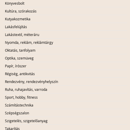
Könyvesbolt
Kultúra, szórakozás
Kutyakozmetika
Lakásfelújítás
Lakástextil, méteráru
Nyomda, reklám, reklámtárgy
Oktatás, tanfolyam
Optika, szemüveg
Papír, írószer
Régiség, antikvitás
Rendezvény, rendezvényhelyszín
Ruha, ruhajavítás, varroda
Sport, hobby, fitness
Számítástechnika
Szépségszalon
Szigetelés, szigetelőanyag
Takarítás