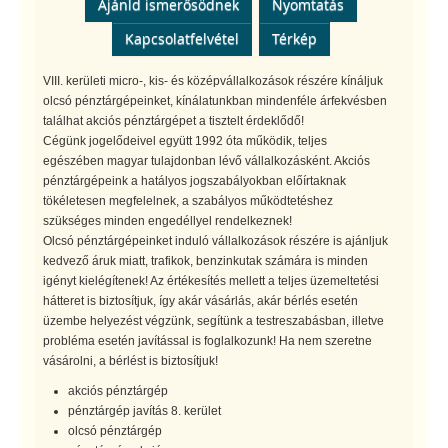
Ajánld ismerősödnek
Nyomtatás
Kapcsolatfelvétel
Térkép
VIII. kerületi micro-, kis- és középvállalkozások részére kínáljuk
olcsó pénztárgépeinket, kínálatunkban mindenféle árfekvésben
találhat akciós pénztárgépet a tisztelt érdeklődő!
Cégünk jogelődeivel együtt 1992 óta működik, teljes
egészében magyar tulajdonban lévő vállalkozásként. Akciós
pénztárgépeink a hatályos jogszabályokban előírtaknak
tökéletesen megfelelnek, a szabályos működtetéshez
szükséges minden engedéllyel rendelkeznek!
Olcsó pénztárgépeinket induló vállalkozások részére is ajánljuk
kedvező áruk miatt, trafikok, benzinkutak számára is minden
igényt kielégítenek! Az értékesítés mellett a teljes üzemeltetési
hátteret is biztosítjuk, így akár vásárlás, akár bérlés esetén
üzembe helyezést végzünk, segítünk a testreszabásban, illetve
probléma esetén javítással is foglalkozunk! Ha nem szeretne
vásárolni, a bérlést is biztosítjuk!
akciós pénztárgép
pénztárgép javítás 8. kerület
olcsó pénztárgép