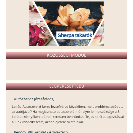
Sherpa takarók
KÖZÖSSÉGI MODUL
LEGKERESETTEBB
Autószerviz Józsefváros,...
Leírás: Autószervizt keres Józsefváros közelében, mert probléma adódott
az autójával? Ha megbízható autószerelő műhelyre lenne szüksége a 8.
kerület környékén, bátran keressen bennünket! Teljes körű autójavítással
...
állunk rendelkezésre, akár olajcsere miatt, akár
Redőny, VIII. kerület - Árnyéktech...