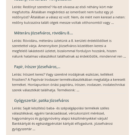
Leírás: Redőnyt szeretne? Ha ezt olvassa az első néhány kört már
megfutotta. Általában megkérdezi az ismerőseit nem tudsz egy jó
redőnyöst? Általában a válasz ez volt: Nem, de mért nem keresel a neten:
...
redőny kulcsszóra talált cégek messze voltak otthonomtól vagy
Méteráru Józsefváros, rövidáru 8....
Leírás: Rövidáru, méteráru üzletünk a 8. kerületi érdeklődőket is
szeretettel várja. Amennyiben Józsefváros közelében keresi a
megfelelő lakástextil üzletet, bizalommal forduljon hozzánk, hiszen
...
nálunk hatalmas választékot találhatnak az érdeklődők, mindennel ren
Papír, írószer Józsefváros,...
Leírás: Irószert keres? Vagy szeretné irodájának eszközei, kellékeit
frissíteni? A Papírvár Irodaszer termékválasztékában megtalálja a keresett
terméket. Honlapunkon óriási papíráru, írószer, irodaszer, irodatechnikai
...
szerek választékát találhatja. Termékeink:
Gyógyszertár, patika Józsefváros
Leírás: Saját készítésű baba- és szépségápolási termékek széles
választékával, egyéni tanácsadással, vércukorszint méréssel,
hagyományos és gyógynövény alapú készítményekkel várjuk!
Bankkártyát és egészségpénztári kártyát elfogadunk. józsefvárosi
...
gyógyszertár