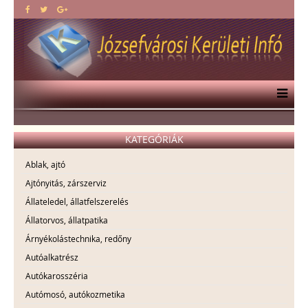
KATEGÓRIÁK
Ablak, ajtó
Ajtónyitás, zárszerviz
Állateledel, állatfelszerelés
Állatorvos, állatpatika
Árnyékolástechnika, redőny
Autóalkatrész
Autókarosszéria
Autómosó, autókozmetika