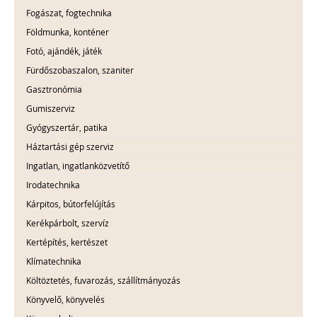
Fogászat, fogtechnika
Földmunka, konténer
Fotó, ajándék, játék
Fürdőszobaszalon, szaniter
Gasztronómia
Gumiszerviz
Gyógyszertár, patika
Háztartási gép szerviz
Ingatlan, ingatlanközvetítő
Irodatechnika
Kárpitos, bútorfelújítás
Kerékpárbolt, szervíz
Kertépítés, kertészet
Klímatechnika
Költöztetés, fuvarozás, szállítmányozás
Könyvelő, könyvelés