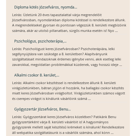
Diploma kötés Józsefváros, nyomda...
Leírás: Üzletünk 20 éves tapasztalattal várja megrendelőit
Józsefvárosban, nyomdánkban diploma kötéssel is rendelkezésre állunk.
A megrendeléseket gyorsan és pontosan végezzük 8. kerületi megbízóink
...
számára, akár az utolsó pillanatban, sürgős munka esetén is! Nyo
Pszichológus, pszichoterápia,...
Leírás: Pszichológust keres Józsefvárosban? Pszichoterápiára, lelki
segélynyújtásra van szüksége a 8. kerületben? Alapítványunk
szolgáltatásait mindazoknak érdemes igénybe venni, akik esetleg lelki
...
zavarokkal, megoldatlan problémákkal küzdenek, vagy hosszú ideje
Alkalmi csokor 8. kerület,...
Leírás: Alkalmi csokor készítéssel is rendelkezésre állunk 8. kerületi
virágüzletünkben, bátran jöjjön el hozzánk, ha ballagási csokor készítés
miatt keres Józsefvárosban virágboltot. Virágüzletünkben számos vágott
...
és cserepes virágot is kínálunk vásárlóink számá
Gyógyszertár Józsefváros, Benu...
Leírás: Gyógyszertárat keres Józsefváros közelében? Patikánk Benu
gyógyszertárként várja 8. kerületi vásárlóit is! A hagyományos
gyógyszerek mellett saját készítésű krémeket is kínálunk! Rendelkezésre
...
áll webpatika szolgáltatásunk is a vásárlók számára, ahol könn