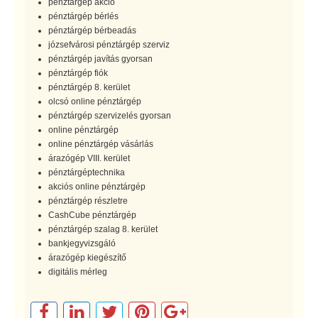
pénztárgép akció
pénztárgép bérlés
pénztárgép bérbeadás
józsefvárosi pénztárgép szerviz
pénztárgép javítás gyorsan
pénztárgép fiók
pénztárgép 8. kerület
olcsó online pénztárgép
pénztárgép szervizelés gyorsan
online pénztárgép
online pénztárgép vásárlás
árazógép VIII. kerület
pénztárgéptechnika
akciós online pénztárgép
pénztárgép részletre
CashCube pénztárgép
pénztárgép szalag 8. kerület
bankjegyvizsgáló
árazógép kiegészítő
digitális mérleg