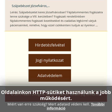
Szájsebészet Józsefváros,...
Leírás: Szájsebészetet keres Józsefvárosban? Fájdalommentes fogászatra
lenne szüksége a VIII. kerületben? Fogászati rendelőnkben
fájdalommentes fogászati kezelésekkel és családias légkörrel várjuk
...
pácienseinket, remélve, hogy ezzel csökkenteni tudjuk az ilyenkor
Hirdetésfelvétel
Jogi nyilatkozat
Adatvédelem
Oldalainkon HTTP-sütiket használunk a jobb
© 2015 Awacs Design és Reklámiroda Kft. Minden jog fenntartva.
működésért.
Miért van erre szükség? Mert adataid védeni kell.
További
információ