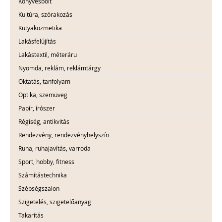
Könyvesbolt
Kultúra, szórakozás
Kutyakozmetika
Lakásfelújítás
Lakástextil, méteráru
Nyomda, reklám, reklámtárgy
Oktatás, tanfolyam
Optika, szemüveg
Papír, írószer
Régiség, antikvitás
Rendezvény, rendezvényhelyszín
Ruha, ruhajavítás, varroda
Sport, hobby, fitness
Számítástechnika
Szépségszalon
Szigetelés, szigetelőanyag
Takarítás