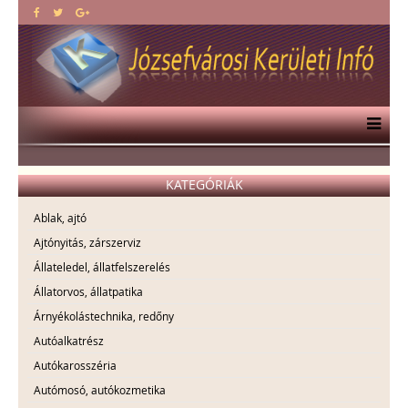
KATEGÓRIÁK
Ablak, ajtó
Ajtónyitás, zárszerviz
Állateledel, állatfelszerelés
Állatorvos, állatpatika
Árnyékolástechnika, redőny
Autóalkatrész
Autókarosszéria
Autómosó, autókozmetika