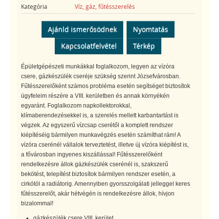
Kategória
Víz, gáz, fűtésszerelés
Ajánld ismerősödnek
Nyomtatás
Kapcsolatfelvétel
Térkép
Épületgépészeti munkákkal foglalkozom, legyen az vízóra
csere, gázkészülék cseréje szükség szerint Józsefvárosban.
Fűtésszerelőként számos probléma esetén segítséget biztosítok
ügyfeleim részére a VIII. kerületben és annak környékén
egyaránt. Foglalkozom napkollektorokkal,
klímaberendezésekkel is, a szerelés mellett karbantartást is
végzek. Az egyszerű vízcsap cserétől a komplett rendszer
kiépítéséig bármilyen munkavégzés esetén számíthat rám! A
vízóra cserénél vállalok terveztetést, illetve új vízóra kiépítést is,
a fővárosban ingyenes kiszállással! Fűtésszerelőként
rendelkezésre állok gázkészülék cserénél is, szakszerű
bekötést, telepítést biztosítok bármilyen rendszer esetén, a
cirkótól a radiátorig. Amennyiben gyorsszolgálati jelleggel keres
fűtésszerelőt, akár hétvégén is rendelkezésre állok, hívjon
bizalommal!
gázkészülék csere VIII. kerület