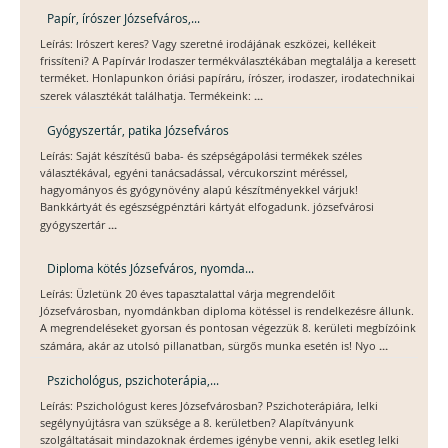
Papír, írószer Józsefváros,...
Leírás: Irószert keres? Vagy szeretné irodájának eszközei, kellékeit
frissíteni? A Papírvár Irodaszer termékválasztékában megtalálja a keresett
terméket. Honlapunkon óriási papíráru, írószer, irodaszer, irodatechnikai
...
szerek választékát találhatja. Termékeink:
Gyógyszertár, patika Józsefváros
Leírás: Saját készítésű baba- és szépségápolási termékek széles
választékával, egyéni tanácsadással, vércukorszint méréssel,
hagyományos és gyógynövény alapú készítményekkel várjuk!
Bankkártyát és egészségpénztári kártyát elfogadunk. józsefvárosi
...
gyógyszertár
Diploma kötés Józsefváros, nyomda...
Leírás: Üzletünk 20 éves tapasztalattal várja megrendelőit
Józsefvárosban, nyomdánkban diploma kötéssel is rendelkezésre állunk.
A megrendeléseket gyorsan és pontosan végezzük 8. kerületi megbízóink
...
számára, akár az utolsó pillanatban, sürgős munka esetén is! Nyo
Pszichológus, pszichoterápia,...
Leírás: Pszichológust keres Józsefvárosban? Pszichoterápiára, lelki
segélynyújtásra van szüksége a 8. kerületben? Alapítványunk
szolgáltatásait mindazoknak érdemes igénybe venni, akik esetleg lelki