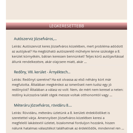
LEGKERESETTEBB
Autószerviz Józsefváros,...
Leírás: Autószervizt keres Józsefváros közelében, mert probléma adódott
az autójával? Ha megbízható autószerelő műhelyre lenne szüksége a 8.
kerület környékén, bátran keressen bennünket! Teljes körű autójavítással
...
állunk rendelkezésre, akár olajcsere miatt, akár
Redőny, VIII. kerület - Árnyéktech...
Leírás: Redőnyt szeretne? Ha ezt olvassa az első néhány kört már
megfutotta. Általában megkérdezi az ismerőseit nem tudsz egy jó
redőnyöst? Általában a válasz ez volt: Nem, de mért nem keresel a neten:
...
redőny kulcsszóra talált cégek messze voltak otthonomtól vagy
Méteráru Józsefváros, rövidáru 8....
Leírás: Rövidáru, méteráru üzletünk a 8. kerületi érdeklődőket is
szeretettel várja. Amennyiben Józsefváros közelében keresi a
megfelelő lakástextil üzletet, bizalommal forduljon hozzánk, hiszen
...
nálunk hatalmas választékot találhatnak az érdeklődők, mindennel ren