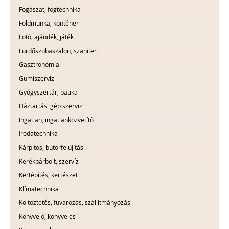
Fogászat, fogtechnika
Földmunka, konténer
Fotó, ajándék, játék
Fürdőszobaszalon, szaniter
Gasztronómia
Gumiszerviz
Gyógyszertár, patika
Háztartási gép szerviz
Ingatlan, ingatlanközvetítő
Irodatechnika
Kárpitos, bútorfelújítás
Kerékpárbolt, szervíz
Kertépítés, kertészet
Klímatechnika
Költöztetés, fuvarozás, szállítmányozás
Könyvelő, könyvelés