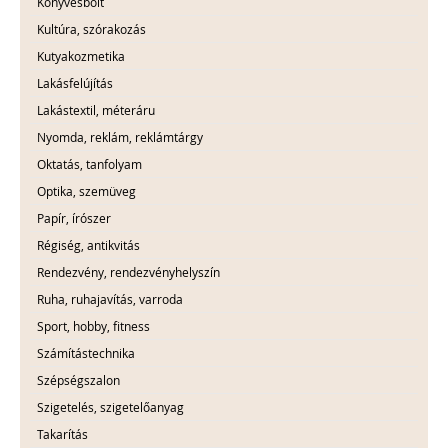
Könyvesbolt
Kultúra, szórakozás
Kutyakozmetika
Lakásfelújítás
Lakástextil, méteráru
Nyomda, reklám, reklámtárgy
Oktatás, tanfolyam
Optika, szemüveg
Papír, írószer
Régiség, antikvitás
Rendezvény, rendezvényhelyszín
Ruha, ruhajavítás, varroda
Sport, hobby, fitness
Számítástechnika
Szépségszalon
Szigetelés, szigetelőanyag
Takarítás