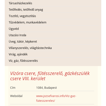
Társasházkezelés
Tetőfedés, tetőfedő anyag
Tisztító, vegytisztítás
Tűzvédelem, munkavédelem
Ügyvéd
Utazási Iroda
Üveg, tükör, képkeret
Villanyszerelés, világítástechnika
Virág, ajándék
Víz, gáz, fűtésszerelés
Vízóra csere, fűtésszerelő, gázkészülék
csere VIII. kerület
Cím
1084, Budapest
Weboldal
www.jozsefvarosi.info/Viz-gaz-
futesszereles/