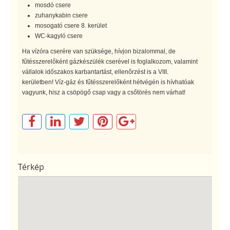
mosdó csere
zuhanykabin csere
mosogató csere 8. kerület
WC-kagyló csere
Ha vízóra cserére van szüksége, hívjon bizalommal, de
fűtésszerelőként gázkészülék cserével is foglalkozom, valamint
vállalok időszakos karbantartást, ellenőrzést is a VIII.
kerületben! Víz-gáz és fűtésszerelőként hétvégén is hívhatóak
vagyunk, hisz a csöpögő csap vagy a csőtörés nem várhat!
Térkép