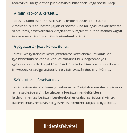
...
zavarokkal, megoldatlan problémákkal küzdenek, vagy hosszú ideje
Alkalmi csokor 8. kerület,...
Leírás: Alkalmi csokor készítéssel is rendelkezésre állunk 8. kerületi
virágüzletünkben, bátran jöjjön el hozzánk, ha ballagási csokor készítés
miatt keres Józsefvárosban virágboltot. Virágüzletünkben számos vágott
...
és cserepes virágot is kínálunk vásárlóink számá
Gyógyszertár Józsefváros, Benu...
Leírás: Gyógyszertárat keres Józsefváros közelében? Patikánk Benu
gyógyszertárként várja 8. kerületi vásárlóit is! A hagyományos
gyógyszerek mellett saját készítésű krémeket is kínálunk! Rendelkezésre
...
áll webpatika szolgáltatásunk is a vásárlók számára, ahol könn
Szájsebészet Józsefváros,...
Leírás: Szájsebészetet keres Józsefvárosban? Fájdalommentes fogászatra
lenne szüksége a VIII. kerületben? Fogászati rendelőnkben
fájdalommentes fogászati kezelésekkel és családias légkörrel várjuk
...
pácienseinket, remélve, hogy ezzel csökkenteni tudjuk az ilyenkor
Hirdetésfelvétel