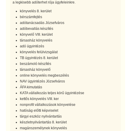
a legkisebb adóterhet rója ügyfeleinkre.
könyvelés 8. kerület
bérszámfejtés
adótanácsadás Józsefváros
adóbevallás készítés
könyvelő VIII. kerület
társasház könyvelés
adó ügyintézés
könyvelés felülvizsgálat
TB ügyintézés 8. kerület
beszámoló készítés
társasház könyvelő
online könyvelés megbeszélés
NAV ügyintézés Józsefváros
ÁFA kimutatás
KATA vállalkozás teljes körű ügyintézése
kettős könyvelés VIII. ker
nonprofit vállalkozások könyvelése
hatóság előtti képviselet
tárgyi eszköz nyilvántartás
készletnyilvántartás 8. kerület
magánszemélynek könyvelés