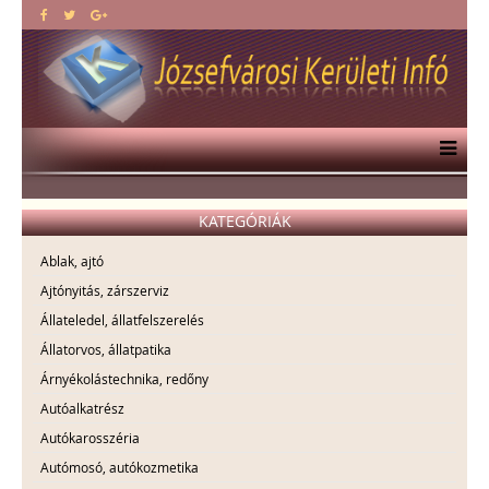
KATEGÓRIÁK
Ablak, ajtó
Ajtónyitás, zárszerviz
Állateledel, állatfelszerelés
Állatorvos, állatpatika
Árnyékolástechnika, redőny
Autóalkatrész
Autókarosszéria
Autómosó, autókozmetika