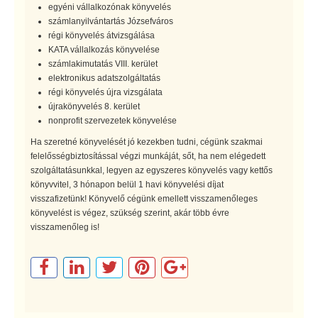
egyéni vállalkozónak könyvelés
számlanyilvántartás Józsefváros
régi könyvelés átvizsgálása
KATA vállalkozás könyvelése
számlakimutatás VIII. kerület
elektronikus adatszolgáltatás
régi könyvelés újra vizsgálata
újrakönyvelés 8. kerület
nonprofit szervezetek könyvelése
Ha szeretné könyvelését jó kezekben tudni, cégünk szakmai
felelősségbiztosítással végzi munkáját, sőt, ha nem elégedett
szolgáltatásunkkal, legyen az egyszeres könyvelés vagy kettős
könyvvitel, 3 hónapon belül 1 havi könyvelési díjat
visszafizetünk! Könyvelő cégünk emellett visszamenőleges
könyvelést is végez, szükség szerint, akár több évre
visszamenőleg is!