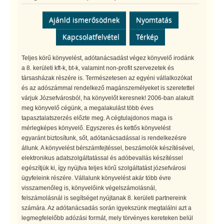
Ajánld ismerősödnek
Nyomtatás
Kapcsolatfelvétel
Térkép
Teljes körű könyvelést, adótanácsadást végez könyvelő irodánk
a 8. kerületi kft-k, bt-k, valamint non-profit szervezetek és
társasházak részére is. Természetesen az egyéni vállalkozókat
és az adószámmal rendelkező magánszemélyeket is szeretettel
várjuk Józsefvárosból, ha könyvelőt keresnek! 2006-ban alakult
meg könyvelő cégünk, a megalakulást több éves
tapasztalatszerzés előzte meg. A cégtulajdonos maga is
mérlegképes könyvelő. Egyszeres és kettős könyvelést
egyaránt biztosítunk, sőt, adótanácsadással is rendelkezésre
állunk. A könyvelést bérszámfejtéssel, beszámolók készítésével,
elektronikus adatszolgáltatással és adóbevallás készítéssel
egészítjük ki, így nyújtva teljes körű szolgáltatást józsefvárosi
ügyfeleink részére. Vállalunk könyvelést akár több évre
visszamenőleg is, könyvelőink végelszámolásnál,
felszámolásnál is segítséget nyújtanak 8. kerületi partnereink
számára. Az adótanácsadás során igyekszünk megtalálni azt a
legmegfelelőbb adózási formát, mely törvényes kereteken belül