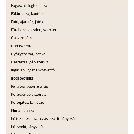
Fogászat, fogtechnika
Földmunka, konténer
Fotó, ajándék, játék
Fürdőszobaszalon, szaniter
Gasztronómia
Gumiszerviz
Gyógyszertár, patika
Háztartási gép szerviz
Ingatlan, ingatlanközvetítő
Irodatechnika
Kárpitos, bútorfelújítás
Kerékpárbolt, szervíz
Kertépítés, kertészet
Klímatechnika
Költöztetés, fuvarozás, szállítmányozás
Könyvelő, könyvelés