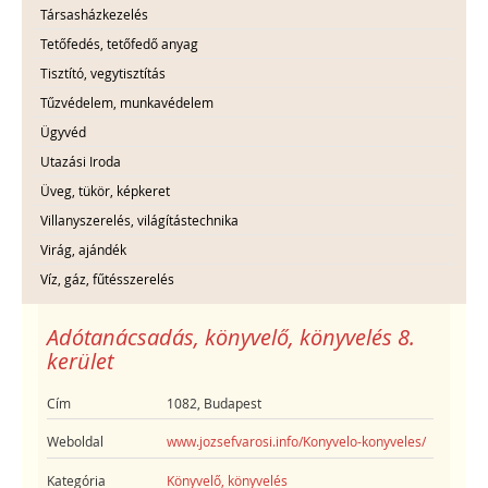
Társasházkezelés
Tetőfedés, tetőfedő anyag
Tisztító, vegytisztítás
Tűzvédelem, munkavédelem
Ügyvéd
Utazási Iroda
Üveg, tükör, képkeret
Villanyszerelés, világítástechnika
Virág, ajándék
Víz, gáz, fűtésszerelés
Adótanácsadás, könyvelő, könyvelés 8.
kerület
Cím
1082, Budapest
Weboldal
www.jozsefvarosi.info/Konyvelo-konyveles/
Kategória
Könyvelő, könyvelés