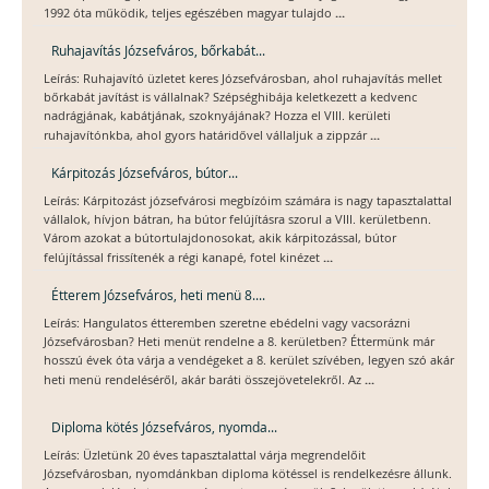
...
1992 óta működik, teljes egészében magyar tulajdo
Ruhajavítás Józsefváros, bőrkabát...
Leírás: Ruhajavító üzletet keres Józsefvárosban, ahol ruhajavítás mellet
bőrkabát javítást is vállalnak? Szépséghibája keletkezett a kedvenc
nadrágjának, kabátjának, szoknyájának? Hozza el VIII. kerületi
...
ruhajavítónkba, ahol gyors határidővel vállaljuk a zippzár
Kárpitozás Józsefváros, bútor...
Leírás: Kárpitozást józsefvárosi megbízóim számára is nagy tapasztalattal
vállalok, hívjon bátran, ha bútor felújításra szorul a VIII. kerületbenn.
Várom azokat a bútortulajdonosokat, akik kárpitozással, bútor
...
felújítással frissítenék a régi kanapé, fotel kinézet
Étterem Józsefváros, heti menü 8....
Leírás: Hangulatos étteremben szeretne ebédelni vagy vacsorázni
Józsefvárosban? Heti menüt rendelne a 8. kerületben? Éttermünk már
hosszú évek óta várja a vendégeket a 8. kerület szívében, legyen szó akár
...
heti menü rendeléséről, akár baráti összejövetelekről. Az
Diploma kötés Józsefváros, nyomda...
Leírás: Üzletünk 20 éves tapasztalattal várja megrendelőit
Józsefvárosban, nyomdánkban diploma kötéssel is rendelkezésre állunk.