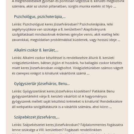
A megrendeléseket gyorsan és pontosan végezzük 8. kerületi megbízóink
...
számára, akár az utolsó pillanatban, sürgős munka esetén is! Nyo
Pszichológus, pszichoterápia,...
Leírás: Pszichológust keres Józsefvárosban? Pszichoterápiára, lelki
segélynyújtásra van szüksége a 8. kerületben? Alapítványunk
szolgáltatásait mindazoknak érdemes igénybe venni, akik esetleg lelki
...
zavarokkal, megoldatlan problémákkal küzdenek, vagy hosszú ideje
Alkalmi csokor 8. kerület,...
Leírás: Alkalmi csokor készítéssel is rendelkezésre állunk 8. kerületi
virágüzletünkben, bátran jöjjön el hozzánk, ha ballagási csokor készítés
miatt keres Józsefvárosban virágboltot. Virágüzletünkben számos vágott
...
és cserepes virágot is kínálunk vásárlóink számá
Gyógyszertár Józsefváros, Benu...
Leírás: Gyógyszertárat keres Józsefváros közelében? Patikánk Benu
gyógyszertárként várja 8. kerületi vásárlóit is! A hagyományos
gyógyszerek mellett saját készítésű krémeket is kínálunk! Rendelkezésre
...
áll webpatika szolgáltatásunk is a vásárlók számára, ahol könn
Szájsebészet Józsefváros,...
Leírás: Szájsebészetet keres Józsefvárosban? Fájdalommentes fogászatra
lenne szüksége a VIII. kerületben? Fogászati rendelőnkben