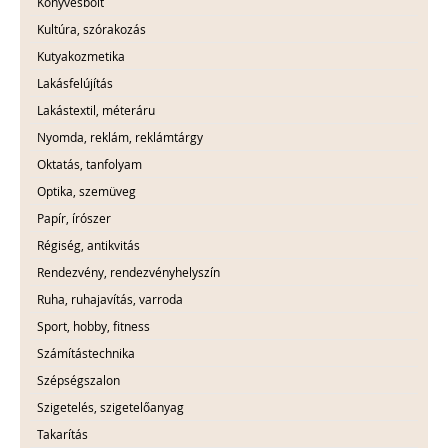
Könyvesbolt
Kultúra, szórakozás
Kutyakozmetika
Lakásfelújítás
Lakástextil, méteráru
Nyomda, reklám, reklámtárgy
Oktatás, tanfolyam
Optika, szemüveg
Papír, írószer
Régiség, antikvitás
Rendezvény, rendezvényhelyszín
Ruha, ruhajavítás, varroda
Sport, hobby, fitness
Számítástechnika
Szépségszalon
Szigetelés, szigetelőanyag
Takarítás