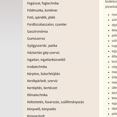
kivitele
Fogászat, fogtechnika
józsefv
Földmunka, konténer
nyo
Fotó, ajándék, játék
szí
Fürdőszobaszalon, szaniter
dip
fek
Gasztronómia
pól
Gumiszerviz
szí
Gyógyszertár, patika
napt
egy
Háztartási gép szerviz
étl
Ingatlan, ingatlanközvetítő
bor
Irodatechnika
cég
meg
Kárpitos, bútorfelújítás
ért
Kerékpárbolt, szervíz
men
Kertépítés, kertészet
ült
kéz
Klímatechnika
fek
Költöztetés, fuvarozás, szállítmányozás
egy
Könyvelő, könyvelés
dip
pól
Könyvesbolt