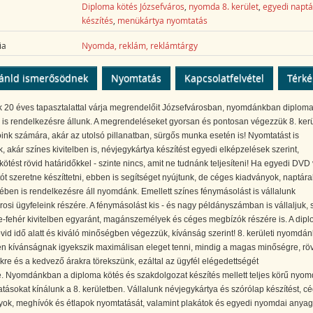
Diploma kötés Józsefváros
,
nyomda 8. kerület
,
egyedi naptá
készítés
,
menükártya nyomtatás
ia
Nyomda, reklám, reklámtárgy
ánld ismerősödnek
Nyomtatás
Kapcsolatfelvétel
Térk
k 20 éves tapasztalattal várja megrendelőit Józsefvárosban, nyomdánkban diplom
 is rendelkezésre állunk. A megrendeléseket gyorsan és pontosan végezzük 8. kerü
nk számára, akár az utolsó pillanatban, sürgős munka esetén is! Nyomtatást is
k, akár színes kivitelben is, névjegykártya készítést egyedi elképzelések szerint,
ötést rövid határidőkkel - szinte nincs, amit ne tudnánk teljesíteni! Ha egyedi DVD
ót szeretne készíttetni, ebben is segítséget nyújtunk, de céges kiadványok, naptára
ében is rendelkezésre áll nyomdánk. Emellett színes fénymásolást is vállalunk
rosi ügyfeleink részére. A fénymásolást kis - és nagy példányszámban is vállaljuk, 
e-fehér kivitelben egyaránt, magánszemélyek és céges megbízók részére is. A dip
övid idő alatt és kiváló minőségben végezzük, kívánság szerint! 8. kerületi nyomdán
n kívánságnak igyekszik maximálisan eleget tenni, mindig a magas minőségre, rö
kre és a kedvező árakra törekszünk, ezáltal az ügyfél elégedettségét
. Nyomdánkban a diploma kötés és szakdolgozat készítés mellett teljes körű nyom
atásokat kínálunk a 8. kerületben. Vállalunk névjegykártya és szórólap készítést, c
yok, meghívók és étlapok nyomtatását, valamint plakátok és egyedi nyomdai anya