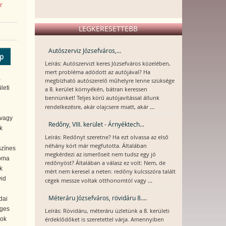
r
LEGKERESETTEBB
Autószerviz Józsefváros,...
ép
Leírás: Autószervizt keres Józsefváros közelében,
mert probléma adódott az autójával? Ha
a
megbízható autószerelő műhelyre lenne szüksége
leti
a 8. kerület környékén, bátran keressen
bennünket! Teljes körű autójavítással állunk
...
rendelkezésre, akár olajcsere miatt, akár
 vagy
Redőny, VIII. kerület - Árnyéktech...
k
Leírás: Redőnyt szeretne? Ha ezt olvassa az első
néhány kört már megfutotta. Általában
színes
megkérdezi az ismerőseit nem tudsz egy jó
loma
redőnyöst? Általában a válasz ez volt: Nem, de
k
mért nem keresel a neten: redőny kulcsszóra talált
vid
...
cégek messze voltak otthonomtól vagy
Méteráru Józsefváros, rövidáru 8....
dai
éges
Leírás: Rövidáru, méteráru üzletünk a 8. kerületi
gok
érdeklődőket is szeretettel várja. Amennyiben