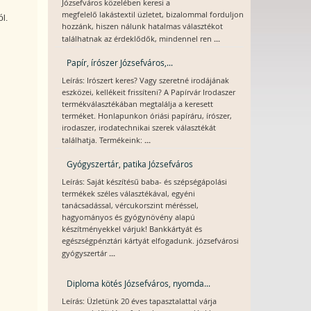
Józsefváros közelében keresi a
megfelelő lakástextil üzletet, bizalommal forduljon
l.
hozzánk, hiszen nálunk hatalmas választékot
...
találhatnak az érdeklődők, mindennel ren
Papír, írószer Józsefváros,...
Leírás: Irószert keres? Vagy szeretné irodájának
eszközei, kellékeit frissíteni? A Papírvár Irodaszer
termékválasztékában megtalálja a keresett
terméket. Honlapunkon óriási papíráru, írószer,
irodaszer, irodatechnikai szerek választékát
...
találhatja. Termékeink:
Gyógyszertár, patika Józsefváros
Leírás: Saját készítésű baba- és szépségápolási
termékek széles választékával, egyéni
tanácsadással, vércukorszint méréssel,
hagyományos és gyógynövény alapú
készítményekkel várjuk! Bankkártyát és
egészségpénztári kártyát elfogadunk. józsefvárosi
...
gyógyszertár
Diploma kötés Józsefváros, nyomda...
Leírás: Üzletünk 20 éves tapasztalattal várja