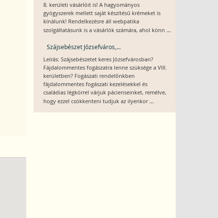
8. kerületi vásárlóit is! A hagyományos
gyógyszerek mellett saját készítésű krémeket is
kínálunk! Rendelkezésre áll webpatika
...
szolgáltatásunk is a vásárlók számára, ahol könn
Szájsebészet Józsefváros,...
Leírás: Szájsebészetet keres Józsefvárosban?
Fájdalommentes fogászatra lenne szüksége a VIII.
kerületben? Fogászati rendelőnkben
fájdalommentes fogászati kezelésekkel és
családias légkörrel várjuk pácienseinket, remélve,
...
hogy ezzel csökkenteni tudjuk az ilyenkor