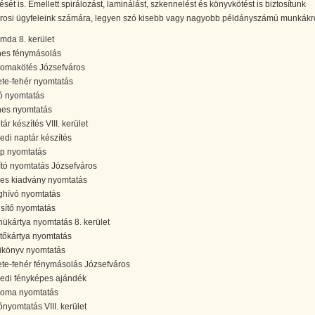
zését is. Emellett spirálozást, laminálást, szkennelést és könyvkötést is biztosítunk
árosi ügyfeleink számára, legyen szó kisebb vagy nagyobb példányszámú munkákró
mda 8. kerület
nes fénymásolás
lomakötés Józsefváros
ete-fehér nyomtatás
ó nyomtatás
nes nyomtatás
ár készítés VIII. kerület
edi naptár készítés
ap nyomtatás
ító nyomtatás Józsefváros
es kiadvány nyomtatás
hívó nyomtatás
esítő nyomtatás
ükártya nyomtatás 8. kerület
etőkártya nyomtatás
ikönyv nyomtatás
ete-fehér fénymásolás Józsefváros
edi fényképes ajándék
loma nyomtatás
ónyomtatás VIII. kerület