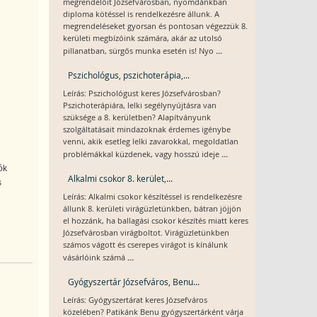
megrendelőit Józsefvárosban, nyomdánkban
diploma kötéssel is rendelkezésre állunk. A
megrendeléseket gyorsan és pontosan végezzük 8.
kerületi megbízóink számára, akár az utolsó
...
pillanatban, sürgős munka esetén is! Nyo
Pszichológus, pszichoterápia,...
Leírás: Pszichológust keres Józsefvárosban?
Pszichoterápiára, lelki segélynyújtásra van
szüksége a 8. kerületben? Alapítványunk
szolgáltatásait mindazoknak érdemes igénybe
venni, akik esetleg lelki zavarokkal, megoldatlan
...
problémákkal küzdenek, vagy hosszú ideje
ók
Alkalmi csokor 8. kerület,...
s
Leírás: Alkalmi csokor készítéssel is rendelkezésre
állunk 8. kerületi virágüzletünkben, bátran jöjjön
el hozzánk, ha ballagási csokor készítés miatt keres
Józsefvárosban virágboltot. Virágüzletünkben
számos vágott és cserepes virágot is kínálunk
...
vásárlóink számá
Gyógyszertár Józsefváros, Benu...
Leírás: Gyógyszertárat keres Józsefváros
közelében? Patikánk Benu gyógyszertárként várja