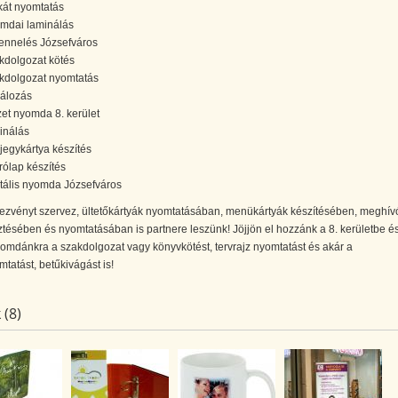
kát nyomtatás
mdai laminálás
ennelés Józsefváros
kdolgozat kötés
kdolgozat nyomtatás
rálozás
zet nyomda 8. kerület
inálás
jegykártya készítés
rólap készítés
itális nyomda Józsefváros
ezvényt szervez, ültetőkártyák nyomtatásában, menükártyák készítésében, meghív
tésében és nyomtatásában is partnere leszünk! Jöjjön el hozzánk a 8. kerületbe é
omdánkra a szakdolgozat vagy könyvkötést, tervrajz nyomtatást és akár a
tatást, betűkivágást is!
 (8)