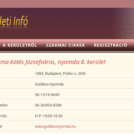
A KERÜLETRŐL
SZAKMAI CIKKEK
REGISZTRÁCIÓ
ma kötés Józsefváros, nyomda 8. kerület
1083, Budapest, Práter u. 20/b
Goldbox Nyomda
06-1/216-6649
lefon
06-30/954-8588
rtás
H-P: 10:00-16:30
l
www.goldboxnyomda.hu