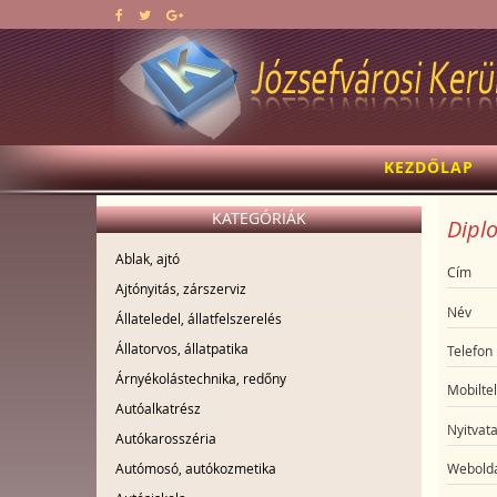
KEZDŐLAP
KATEGÓRIÁK
Diplo
Ablak, ajtó
Cím
Ajtónyitás, zárszerviz
Név
Állateledel, állatfelszerelés
Állatorvos, állatpatika
Telefon
Árnyékolástechnika, redőny
Mobilte
Autóalkatrész
Nyitvata
Autókarosszéria
Autómosó, autókozmetika
Webolda