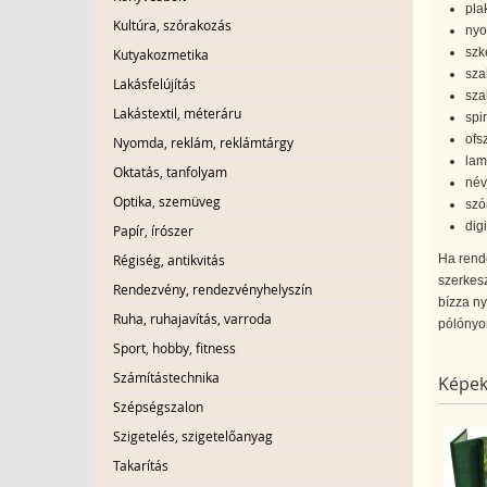
pla
Kultúra, szórakozás
nyo
szk
Kutyakozmetika
sza
Lakásfelújítás
sza
Lakástextil, méteráru
spi
ofs
Nyomda, reklám, reklámtárgy
lam
Oktatás, tanfolyam
név
Optika, szemüveg
szó
dig
Papír, írószer
Régiség, antikvitás
Ha rend
szerkesz
Rendezvény, rendezvényhelyszín
bízza ny
Ruha, ruhajavítás, varroda
pólónyom
Sport, hobby, fitness
Számítástechnika
Képek
Szépségszalon
Szigetelés, szigetelőanyag
Takarítás