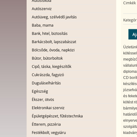
Autósiskola
Cimkék
Autószerviz
Autóüveg, szélvédő javítás
Kategór
Baba, mama
Bank, hitel, biztosítás
Aj
Barkácsbolt, lapszabászat
Üzletün
Bölcsőde, óvoda, napközi
kötéssel
Bútor, bútorboltok
megbízói
vállalun
Cipő, táska, kiegészítők
diplomak
Cukrászda, fagyizó
CD borít
Duguláselhárítás
készítés
józsefvá
Egészség
és feket
Ékszer, ötvös
kötést r
Elektronikai szerviz
bármilye
határidő
Épületgépészet, fűtéstechnika
elnyerve
Étterem, pizzéria
szolgált
Festékbolt, vegyiáru
kiadván