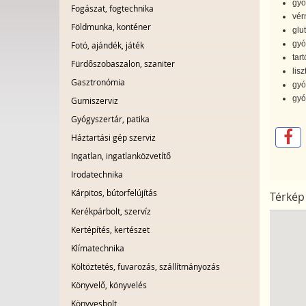
gyó
Fogászat, fogtechnika
vér
Földmunka, konténer
glu
gyó
Fotó, ajándék, játék
tar
Fürdőszobaszalon, szaniter
lis
Gasztronómia
gyó
gyó
Gumiszerviz
Gyógyszertár, patika
Háztartási gép szerviz
Ingatlan, ingatlanközvetítő
Irodatechnika
Kárpitos, bútorfelújítás
Térkép
Kerékpárbolt, szervíz
Kertépítés, kertészet
Klímatechnika
Költöztetés, fuvarozás, szállítmányozás
Könyvelő, könyvelés
Könyvesbolt