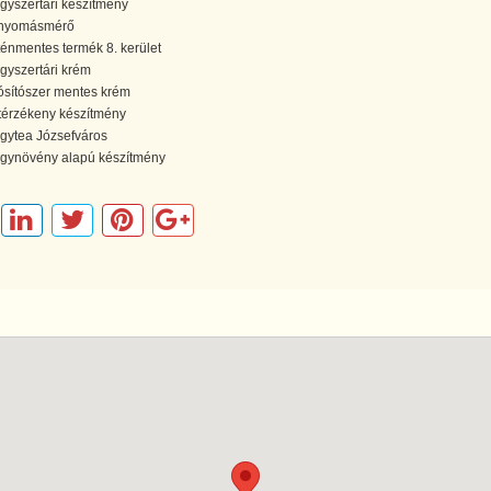
gyszertári készítmény
nyomásmérő
ténmentes termék 8. kerület
gyszertári krém
tósítószer mentes krém
ztérzékeny készítmény
gytea Józsefváros
gynövény alapú készítmény