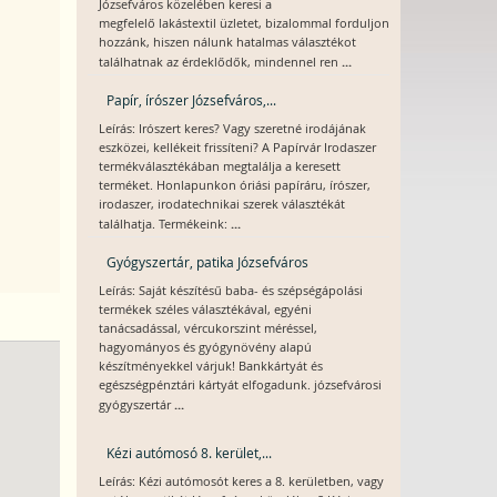
Józsefváros közelében keresi a
megfelelő lakástextil üzletet, bizalommal forduljon
hozzánk, hiszen nálunk hatalmas választékot
...
találhatnak az érdeklődők, mindennel ren
Papír, írószer Józsefváros,...
Leírás: Irószert keres? Vagy szeretné irodájának
eszközei, kellékeit frissíteni? A Papírvár Irodaszer
termékválasztékában megtalálja a keresett
terméket. Honlapunkon óriási papíráru, írószer,
irodaszer, irodatechnikai szerek választékát
...
találhatja. Termékeink:
Gyógyszertár, patika Józsefváros
Leírás: Saját készítésű baba- és szépségápolási
termékek széles választékával, egyéni
tanácsadással, vércukorszint méréssel,
hagyományos és gyógynövény alapú
készítményekkel várjuk! Bankkártyát és
egészségpénztári kártyát elfogadunk. józsefvárosi
...
gyógyszertár
Kézi autómosó 8. kerület,...
Leírás: Kézi autómosót keres a 8. kerületben, vagy