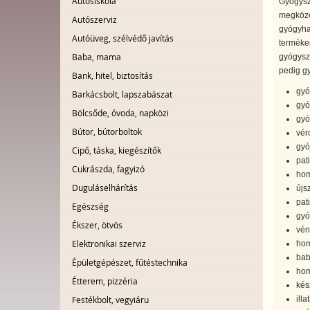
Autósiskola
Gyógysz
megközel
Autószerviz
gyógyhat
Autóüveg, szélvédő javítás
termékei
Baba, mama
gyógysze
pedig gy
Bank, hitel, biztosítás
gyó
Barkácsbolt, lapszabászat
gyó
Bölcsőde, óvoda, napközi
gyó
Bútor, bútorboltok
vér
gyó
Cipő, táska, kiegészítők
pati
Cukrászda, fagyizó
hom
Duguláselhárítás
újs
pat
Egészség
gyó
Ékszer, ötvös
vén
Elektronikai szerviz
hom
bab
Épületgépészet, fűtéstechnika
hom
Étterem, pizzéria
kés
ill
Festékbolt, vegyiáru