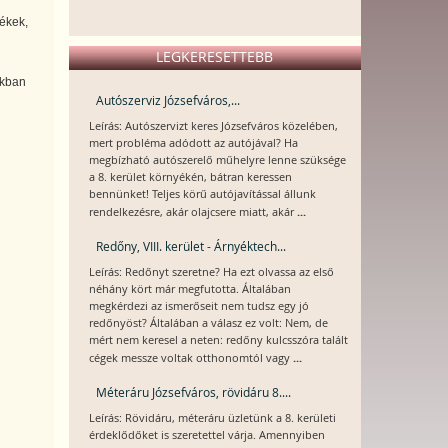
mékek,
LEGKERESETTEBB
nkban
Autószerviz Józsefváros,...
Leírás: Autószervizt keres Józsefváros közelében,
mert probléma adódott az autójával? Ha
megbízható autószerelő műhelyre lenne szüksége
a 8. kerület környékén, bátran keressen
bennünket! Teljes körű autójavítással állunk
...
rendelkezésre, akár olajcsere miatt, akár
Redőny, VIII. kerület - Árnyéktech...
Leírás: Redőnyt szeretne? Ha ezt olvassa az első
néhány kört már megfutotta. Általában
megkérdezi az ismerőseit nem tudsz egy jó
redőnyöst? Általában a válasz ez volt: Nem, de
mért nem keresel a neten: redőny kulcsszóra talált
...
cégek messze voltak otthonomtól vagy
Méteráru Józsefváros, rövidáru 8....
Leírás: Rövidáru, méteráru üzletünk a 8. kerületi
érdeklődőket is szeretettel várja. Amennyiben