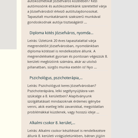
autókozmetikát Józsefváros közelében? Kézi
autómosónk és autókozmetikánk szeretettel várja
a Józsefvárosból érkező autótulajdonosokat.
Tapasztalt munkatársaink szakszerű munkával
...
gondoskodnak autója tisztaságáról
Diploma kötés Józsefváros, nyomda...
Leírás: Üzletünk 20 éves tapasztalattal várja
megrendelőit Józsefvárosban, nyomdánkban
diploma kötéssel is rendelkezésre állunk. A
megrendeléseket gyorsan és pontosan végezzük 8.
kerületi megbízóink számára, akár az utolsó
...
pillanatban, sürgős munka esetén is! Nyo
Pszichológus, pszichoterápia,...
Leírás: Pszichológust keres Józsefvárosban?
Pszichoterápiára, lelki segélynyújtásra van
szüksége a 8. kerületben? Alapítványunk
szolgáltatásait mindazoknak érdemes igénybe
venni, akik esetleg lelki zavarokkal, megoldatlan
...
problémákkal küzdenek, vagy hosszú ideje
Alkalmi csokor 8. kerület,...
Leírás: Alkalmi csokor készítéssel is rendelkezésre
állunk 8. kerületi virágüzletünkben, bátran jöjjön