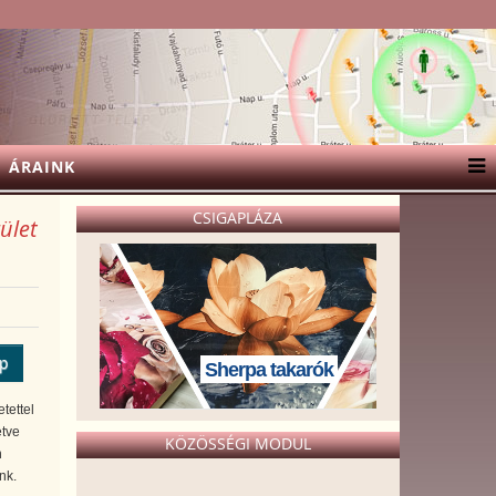
ÁRAINK
CSIGAPLÁZA
ület
ép
Sherpa takarók
tettel
etve
KÖZÖSSÉGI MODUL
n
nk.