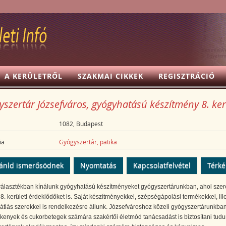
A KERÜLETRŐL
SZAKMAI CIKKEK
REGISZTRÁCIÓ
szertár Józsefváros, gyógyhatású készítmény 8. ker
1082, Budapest
ia
Gyógyszertár, patika
ánld ismerősödnek
Nyomtatás
Kapcsolatfelvétel
Térk
választékban kínálunk gyógyhatású készítményeket gyógyszertárunkban, ahol szere
 8. kerületi érdeklődőket is. Saját készítményekkel, szépségápolási termékekkel, ill
tiás szerekkel is rendelkezésre állunk. Józsefvároshoz közeli gyógyszertárunkba
ékenyek és cukorbetegek számára szakértői életmód tanácsadást is biztosítani tudu