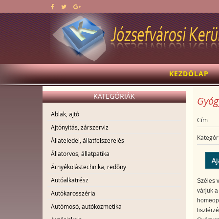
KEZDŐLAP
KATEGÓRIÁK
Gyógy
Ablak, ajtó
Cím
Ajtónyitás, zárszerviz
Kategór
Állateledel, állatfelszerelés
Állatorvos, állatpatika
Aj
Árnyékolástechnika, redőny
Autóalkatrész
Széles 
várjuk a
Autókarosszéria
homeopá
Autómosó, autókozmetika
lisztérz