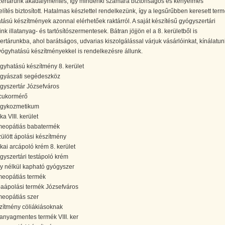
ertárunk akadálymentes, így mindenki számára biztonságos és kényelmes
ítés biztosított. Hatalmas készlettel rendelkezünk, így a legsűrűbben keresett ter
ású készítmények azonnal elérhetőek raktárról. A saját készítésű gyógyszertári
nk illatanyag- és tartósítószermentesek. Bátran jöjjön el a 8. kerületből is
rtárunkba, ahol barátságos, udvarias kiszolgálással várjuk vásárlóinkat, kínálatu
ógyhatású készítményekkel is rendelkezésre állunk.
gyhatású készítmény 8. kerület
gyászati segédeszköz
gyszertár Józsefváros
cukormérő
gykozmetikum
ka VIII. kerület
eopátiás babatermék
zülött ápolási készítmény
ikai arcápoló krém 8. kerület
gyszertári testápoló krém
y nélkül kapható gyógyszer
eopátiás termék
aápolási termék Józsefváros
eopátiás szer
zítmény cöliákiásoknak
atanyagmentes termék VIII. ker