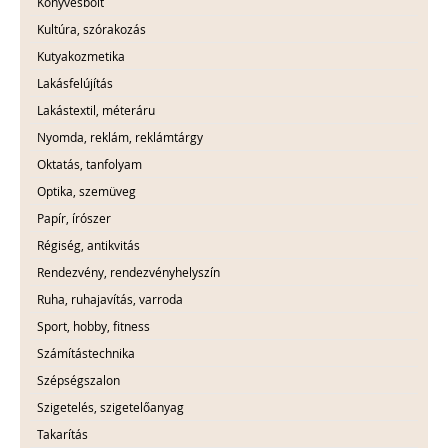
Könyvesbolt
Kultúra, szórakozás
Kutyakozmetika
Lakásfelújítás
Lakástextil, méteráru
Nyomda, reklám, reklámtárgy
Oktatás, tanfolyam
Optika, szemüveg
Papír, írószer
Régiség, antikvitás
Rendezvény, rendezvényhelyszín
Ruha, ruhajavítás, varroda
Sport, hobby, fitness
Számítástechnika
Szépségszalon
Szigetelés, szigetelőanyag
Takarítás