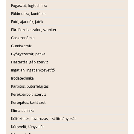
Fogászat, fogtechnika
Földmunka, konténer
Fotó, ajándék, játék
Fürdőszobaszalon, szaniter
Gasztronómia
Gumiszerviz
Gyógyszertár, patika
Háztartási gép szerviz
Ingatlan, ingatlanközvetítő
Irodatechnika
Kárpitos, bútorfelújítás
Kerékpárbolt, szervíz
Kertépítés, kertészet
Klímatechnika
Költöztetés, fuvarozás, szállítmányozás
Könyvelő, könyvelés