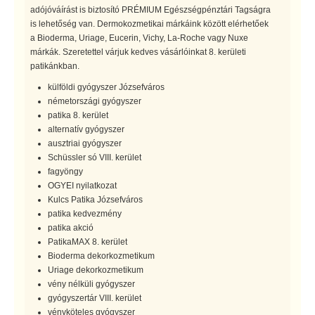
adójóváírást is biztosító PRÉMIUM Egészségpénztári Tagságra
is lehetőség van. Dermokozmetikai márkáink között elérhetőek
a Bioderma, Uriage, Eucerin, Vichy, La-Roche vagy Nuxe
márkák. Szeretettel várjuk kedves vásárlóinkat 8. kerületi
patikánkban.
külföldi gyógyszer Józsefváros
németországi gyógyszer
patika 8. kerület
alternatív gyógyszer
ausztriai gyógyszer
Schüssler só VIII. kerület
fagyöngy
OGYEI nyilatkozat
Kulcs Patika Józsefváros
patika kedvezmény
patika akció
PatikaMAX 8. kerület
Bioderma dekorkozmetikum
Uriage dekorkozmetikum
vény nélküli gyógyszer
gyógyszertár VIII. kerület
vényköteles gyógyszer