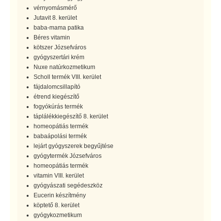
vérnyomásmérő
Jutavit 8. kerület
baba-mama patika
Béres vitamin
kötszer Józsefváros
gyógyszertári krém
Nuxe natúrkozmetikum
Scholl termék VIII. kerület
fájdalomcsillapító
étrend kiegészítő
fogyókúrás termék
táplálékkiegészítő 8. kerület
homeopátiás termék
babaápolási termék
lejárt gyógyszerek begyűjtése
gyógytermék Józsefváros
homeopátiás termék
vitamin VIII. kerület
gyógyászati segédeszköz
Eucerin készítmény
köptető 8. kerület
gyógykozmetikum