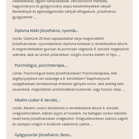
választékával, egyéni tanácsadással, vércukorszint méréssel,
hagyományos és gyógynövény alapú készítményekkel várjuk!
Bankkártyát és egészségpénztári kártyát elfogadunk. józsefvárosi
...
gyógyszertár
Diploma kötés Józsefváros, nyomda...
Leírás: Üzletünk 20 éves tapasztalattal várja megrendelőit
Józsefvárosban, nyomdánkban diploma kötéssel is rendelkezésre állunk.
A megrendeléseket gyorsan és pontosan végezzük 8. kerületi megbízóink
...
számára, akár az utolsó pillanatban, sürgős munka esetén is! Nyo
Pszichológus, pszichoterápia,...
Leírás: Pszichológust keres Józsefvárosban? Pszichoterápiára, lelki
segélynyújtásra van szüksége a 8. kerületben? Alapítványunk
szolgáltatásait mindazoknak érdemes igénybe venni, akik esetleg lelki
...
zavarokkal, megoldatlan problémákkal küzdenek, vagy hosszú ideje
Alkalmi csokor 8. kerület,...
Leírás: Alkalmi csokor készítéssel is rendelkezésre állunk 8. kerületi
virágüzletünkben, bátran jöjjön el hozzánk, ha ballagási csokor készítés
miatt keres Józsefvárosban virágboltot. Virágüzletünkben számos vágott
...
és cserepes virágot is kínálunk vásárlóink számá
Gyógyszertár Józsefváros, Benu...