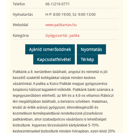
Telefon
06-1/219-0771
Nyitvatartás
H-P: 8:00-19:00, Sz: 9:00-13:00
Weboldal
www.patikamax.hu
Kategória
Gyógyszertár, patika
Ajánld ismerősödnek
Nyomtatás
Kapcsolatfelvétel
Térkép
Patikánk a 8. kerületben található, angolul és németül is jól
beszélő szakértő kollégákkal várjuk minden kedves
vásárlónkat. A patika a Kulcs Patikák magyar gyógyszerész
tulajdonú hálózat tagjaként működik. Patikánk bárki számára a
legegyszerűbben elérhető, az M4 és a 4,6-os villamos Rákóczi
téri megállójában található, a belváros szívében. Hatalmas,
kiváló ár-érték arányú gyógyszer, étrendkiegészítő és
kozmetikum termékpalettával rendelkezünk józsefvárosi
patikánkban, ahol szabadpolcos vásárlásra is lehetőséget
biztosítunk. Ingyenes törzsvásárlói kártyánkkal 5-70%
kedvezményeket biztosítunk minden hónapban, ezen kívül 20%