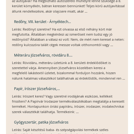
az autójával? Ha megbízható autószerelő műhelyre lenne szüksége a 8.
kerület környékén, bátran keressen bennünket! Teljes körű autójavítással
...
állunk rendelkezésre, akár olajcsere miatt, akár
Redőny, VIII. kerület - Árnyéktech...
Leírás: Redőnyt szeretne? Ha ezt olvassa az első néhány kört már
megfutotta. Általában megkérdezi az ismerőseit nem tudsz egy jó
redőnyöst? Általában a válasz ez volt: Nem, de mért nem keresel a neten:
...
redőny kulcsszóra talált cégek messze voltak otthonomtól vagy
Méteráru Józsefváros, rövidáru 8....
Leírás: Rövidáru, méteráru üzletünk a 8. kerületi érdeklődőket is
szeretettel várja. Amennyiben Józsefváros közelében keresi a
megfelelő lakástextil üzletet, bizalommal forduljon hozzánk, hiszen
...
nálunk hatalmas választékot találhatnak az érdeklődők, mindennel ren
Papír, írószer Józsefváros,...
Leírás: Irószert keres? Vagy szeretné irodájának eszközei, kellékeit
frissíteni? A Papírvár Irodaszer termékválasztékában megtalálja a keresett
terméket. Honlapunkon óriási papíráru, írószer, irodaszer, irodatechnikai
...
szerek választékát találhatja. Termékeink:
Gyógyszertár, patika Józsefváros
Leírás: Saját készítésű baba- és szépségápolási termékek széles