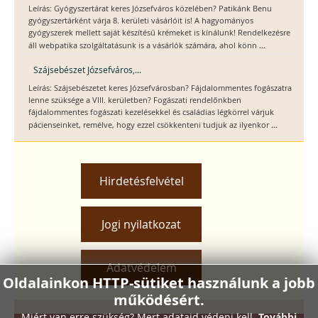
Leírás: Gyógyszertárat keres Józsefváros közelében? Patikánk Benu
gyógyszertárként várja 8. kerületi vásárlóit is! A hagyományos
gyógyszerek mellett saját készítésű krémeket is kínálunk! Rendelkezésre
...
áll webpatika szolgáltatásunk is a vásárlók számára, ahol könn
Szájsebészet Józsefváros,...
Leírás: Szájsebészetet keres Józsefvárosban? Fájdalommentes fogászatra
lenne szüksége a VIII. kerületben? Fogászati rendelőnkben
fájdalommentes fogászati kezelésekkel és családias légkörrel várjuk
...
pácienseinket, remélve, hogy ezzel csökkenteni tudjuk az ilyenkor
Hirdetésfelvétel
Jogi nyilatkozat
Adatvédelem
Oldalainkon HTTP-sütiket használunk a jobb
működésért.
Miért van erre szükség? Mert adataid védeni kell.
További