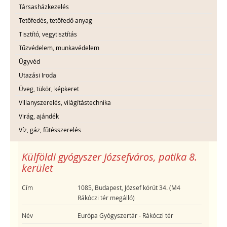
Társasházkezelés
Tetőfedés, tetőfedő anyag
Tisztító, vegytisztítás
Tűzvédelem, munkavédelem
Ügyvéd
Utazási Iroda
Üveg, tükör, képkeret
Villanyszerelés, világítástechnika
Virág, ajándék
Víz, gáz, fűtésszerelés
Külföldi gyógyszer Józsefváros, patika 8.
kerület
Cím
1085, Budapest, József körút 34. (M4
Rákóczi tér megálló)
Név
Európa Gyógyszertár - Rákóczi tér