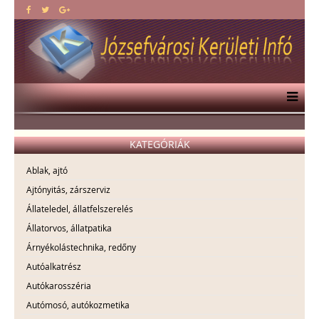
KATEGÓRIÁK
Ablak, ajtó
Ajtónyitás, zárszerviz
Állateledel, állatfelszerelés
Állatorvos, állatpatika
Árnyékolástechnika, redőny
Autóalkatrész
Autókarosszéria
Autómosó, autókozmetika