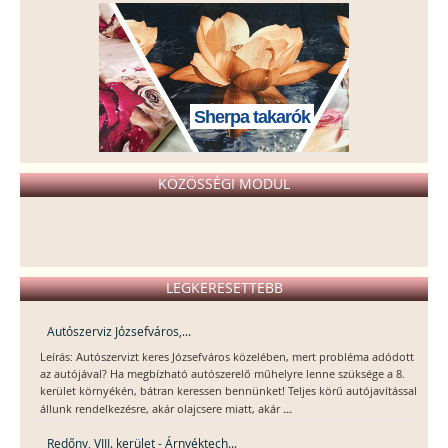
Sherpa takarók
KÖZÖSSÉGI MODUL
LEGKERESETTEBB
Autószerviz Józsefváros,...
Leírás: Autószervizt keres Józsefváros közelében, mert probléma adódott
az autójával? Ha megbízható autószerelő műhelyre lenne szüksége a 8.
kerület környékén, bátran keressen bennünket! Teljes körű autójavítással
...
állunk rendelkezésre, akár olajcsere miatt, akár
Redőny, VIII. kerület - Árnyéktech...