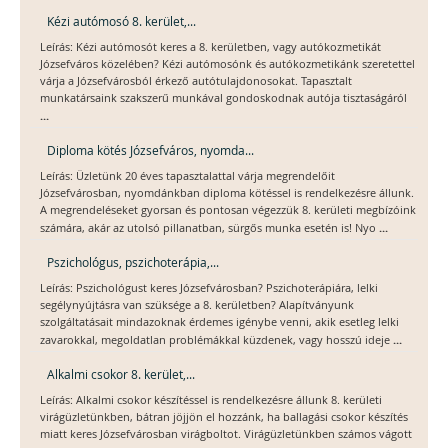
Kézi autómosó 8. kerület,...
Leírás: Kézi autómosót keres a 8. kerületben, vagy autókozmetikát
Józsefváros közelében? Kézi autómosónk és autókozmetikánk szeretettel
várja a Józsefvárosból érkező autótulajdonosokat. Tapasztalt
munkatársaink szakszerű munkával gondoskodnak autója tisztaságáról
...
Diploma kötés Józsefváros, nyomda...
Leírás: Üzletünk 20 éves tapasztalattal várja megrendelőit
Józsefvárosban, nyomdánkban diploma kötéssel is rendelkezésre állunk.
A megrendeléseket gyorsan és pontosan végezzük 8. kerületi megbízóink
...
számára, akár az utolsó pillanatban, sürgős munka esetén is! Nyo
Pszichológus, pszichoterápia,...
Leírás: Pszichológust keres Józsefvárosban? Pszichoterápiára, lelki
segélynyújtásra van szüksége a 8. kerületben? Alapítványunk
szolgáltatásait mindazoknak érdemes igénybe venni, akik esetleg lelki
...
zavarokkal, megoldatlan problémákkal küzdenek, vagy hosszú ideje
Alkalmi csokor 8. kerület,...
Leírás: Alkalmi csokor készítéssel is rendelkezésre állunk 8. kerületi
virágüzletünkben, bátran jöjjön el hozzánk, ha ballagási csokor készítés
miatt keres Józsefvárosban virágboltot. Virágüzletünkben számos vágott