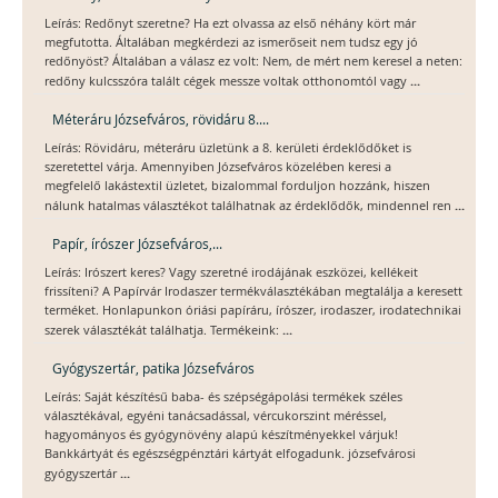
Leírás: Redőnyt szeretne? Ha ezt olvassa az első néhány kört már
megfutotta. Általában megkérdezi az ismerőseit nem tudsz egy jó
redőnyöst? Általában a válasz ez volt: Nem, de mért nem keresel a neten:
...
redőny kulcsszóra talált cégek messze voltak otthonomtól vagy
Méteráru Józsefváros, rövidáru 8....
Leírás: Rövidáru, méteráru üzletünk a 8. kerületi érdeklődőket is
szeretettel várja. Amennyiben Józsefváros közelében keresi a
megfelelő lakástextil üzletet, bizalommal forduljon hozzánk, hiszen
...
nálunk hatalmas választékot találhatnak az érdeklődők, mindennel ren
Papír, írószer Józsefváros,...
Leírás: Irószert keres? Vagy szeretné irodájának eszközei, kellékeit
frissíteni? A Papírvár Irodaszer termékválasztékában megtalálja a keresett
terméket. Honlapunkon óriási papíráru, írószer, irodaszer, irodatechnikai
...
szerek választékát találhatja. Termékeink:
Gyógyszertár, patika Józsefváros
Leírás: Saját készítésű baba- és szépségápolási termékek széles
választékával, egyéni tanácsadással, vércukorszint méréssel,
hagyományos és gyógynövény alapú készítményekkel várjuk!
Bankkártyát és egészségpénztári kártyát elfogadunk. józsefvárosi
...
gyógyszertár