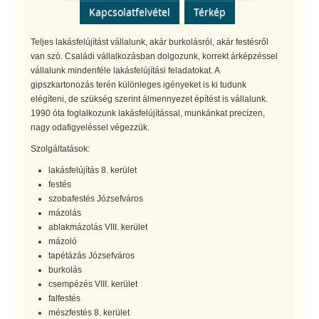
Kapcsolatfelvétel
Térkép
Teljes lakásfelújítást vállalunk, akár burkolásról, akár festésről
van szó. Családi vállalkozásban dolgozunk, korrekt árképzéssel
vállalunk mindenféle lakásfelújítási feladatokat. A
gipszkartonozás terén különleges igényeket is ki tudunk
elégíteni, de szükség szerint álmennyezet építést is vállalunk.
1990 óta foglalkozunk lakásfelújítással, munkánkat precízen,
nagy odafigyeléssel végezzük.
Szolgáltatások:
lakásfelújítás 8. kerület
festés
szobafestés Józsefváros
mázolás
ablakmázolás VIII. kerület
mázoló
tapétázás Józsefváros
burkolás
csempézés VIII. kerület
falfestés
mészfestés 8. kerület