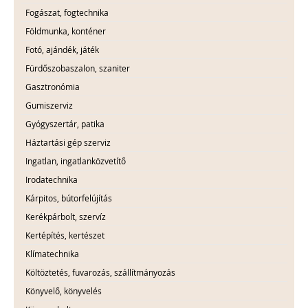
Fogászat, fogtechnika
Földmunka, konténer
Fotó, ajándék, játék
Fürdőszobaszalon, szaniter
Gasztronómia
Gumiszerviz
Gyógyszertár, patika
Háztartási gép szerviz
Ingatlan, ingatlanközvetítő
Irodatechnika
Kárpitos, bútorfelújítás
Kerékpárbolt, szervíz
Kertépítés, kertészet
Klímatechnika
Költöztetés, fuvarozás, szállítmányozás
Könyvelő, könyvelés