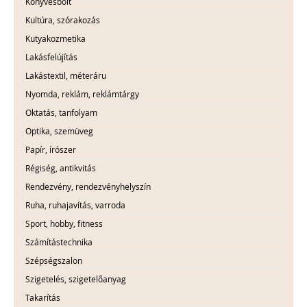
Könyvesbolt
Kultúra, szórakozás
Kutyakozmetika
Lakásfelújítás
Lakástextil, méteráru
Nyomda, reklám, reklámtárgy
Oktatás, tanfolyam
Optika, szemüveg
Papír, írószer
Régiség, antikvitás
Rendezvény, rendezvényhelyszín
Ruha, ruhajavítás, varroda
Sport, hobby, fitness
Számítástechnika
Szépségszalon
Szigetelés, szigetelőanyag
Takarítás