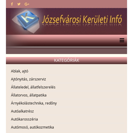
KATEGÓRIÁK
Ablak, ajtó
Ajtónyitás, zárszerviz
Állateledel, állatfelszerelés
Állatorvos, állatpatika
Árnyékolástechnika, redőny
Autóalkatrész
Autókarosszéria
Autómosó, autókozmetika