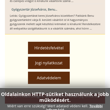
...
és cserepes virágot is kínálunk vásárlóink számá
Gyógyszertár Józsefváros, Benu...
Leírás: Gyógyszertárat keres Józsefváros közelében? Patikánk Benu
gyógyszertárként várja 8. kerületi vásárlóit is! A hagyományos
gyógyszerek mellett saját készítésű krémeket is kínálunk! Rendelkezésre
...
áll webpatika szolgáltatásunk is a vásárlók számára, ahol könn
Hirdetésfelvétel
Jogi nyilatkozat
Adatvédelem
Oldalainkon HTTP-sütiket használunk a jobb
© 2015 Awacs Design és Reklámiroda Kft. Minden jog fenntartva.
működésért.
Miért van erre szükség? Mert adataid védeni kell.
További
információ