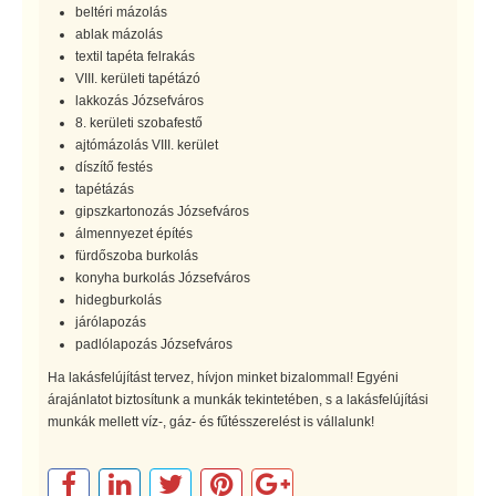
beltéri mázolás
ablak mázolás
textil tapéta felrakás
VIII. kerületi tapétázó
lakkozás Józsefváros
8. kerületi szobafestő
ajtómázolás VIII. kerület
díszítő festés
tapétázás
gipszkartonozás Józsefváros
álmennyezet építés
fürdőszoba burkolás
konyha burkolás Józsefváros
hidegburkolás
járólapozás
padlólapozás Józsefváros
Ha lakásfelújítást tervez, hívjon minket bizalommal! Egyéni
árajánlatot biztosítunk a munkák tekintetében, s a lakásfelújítási
munkák mellett víz-, gáz- és fűtésszerelést is vállalunk!