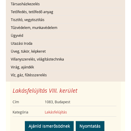
Társasházkezelés
Tetőfedés, tetőfedő anyag
Tisztító, vegytisztítás
Tűzvédelem, munkavédelem
Ügyvéd
Utazási Iroda
Üveg, tükör, képkeret
Villanyszerelés, világítástechnika
Virág, ajándék
Víz, gáz, fűtésszerelés
Lakásfelújítás VIII. kerület
Cím
1083, Budapest
Kategória
Lakásfelújítás
Ajánld ismerősödnek
Nyomtatás