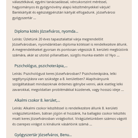
választékával, egyéni tanácsadással, vércukorszint méréssel,
hagyományos és gyógynövény alapú készítményekkel várjuk!
Bankkártyát és egészségpénztári kártyát elfogadunk. józsefvárosi
...
gyógyszertár
Diploma kötés Józsefváros, nyomda...
Leírás: Üzletünk 20 éves tapasztalattal várja megrendelőit
Józsefvárosban, nyomdánkban diploma kötéssel is rendelkezésre állunk.
A megrendeléseket gyorsan és pontosan végezzük 8. kerületi megbízóink
...
számára, akár az utolsó pillanatban, sürgős munka esetén is! Nyo
Pszichológus, pszichoterápia,...
Leírás: Pszichológust keres Józsefvárosban? Pszichoterápiára, lelki
segélynyújtásra van szüksége a 8. kerületben? Alapítványunk
szolgáltatásait mindazoknak érdemes igénybe venni, akik esetleg lelki
...
zavarokkal, megoldatlan problémákkal küzdenek, vagy hosszú ideje
Alkalmi csokor 8. kerület,...
Leírás: Alkalmi csokor készítéssel is rendelkezésre állunk 8. kerületi
virágüzletünkben, bátran jöjjön el hozzánk, ha ballagási csokor készítés
miatt keres Józsefvárosban virágboltot. Virágüzletünkben számos vágott
...
és cserepes virágot is kínálunk vásárlóink számá
Gyógyszertár Józsefváros, Benu...