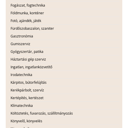
Fogászat, fogtechnika
Földmunka, konténer
Fotó, ajándék, játék
Fürdőszobaszalon, szaniter
Gasztronómia
Gumiszerviz
Gyógyszertár, patika
Háztartási gép szerviz
Ingatlan, ingatlanközvetítő
Irodatechnika
Kárpitos, bútorfelújítás
Kerékpárbolt, szervíz
Kertépítés, kertészet
Klímatechnika
Költöztetés, fuvarozás, szállítmányozás
Könyvelő, könyvelés