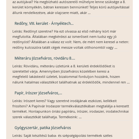
az autójával? Ha megbízható autószerelő műhelyre lenne szüksége a 8.
kerület környékén, bátran keressen bennünket! Teljes körű autójavítással
...
állunk rendelkezésre, akár olajcsere miatt, akár
Redőny, VIII. kerület - Árnyéktech...
Leírás: Redőnyt szeretne? Ha ezt olvassa az első néhány kört már
megfutotta. Általában megkérdezi az ismerőseit nem tudsz egy jó
redőnyöst? Általában a válasz ez volt: Nem, de mért nem keresel a neten:
...
redőny kulcsszóra talált cégek messze voltak otthonomtól vagy
Méteráru Józsefváros, rövidáru 8....
Leírás: Rövidáru, méteráru üzletünk a 8. kerületi érdeklődőket is
szeretettel várja. Amennyiben Józsefváros közelében keresi a
megfelelő lakástextil üzletet, bizalommal forduljon hozzánk, hiszen
...
nálunk hatalmas választékot találhatnak az érdeklődők, mindennel ren
Papír, írószer Józsefváros,...
Leírás: Irószert keres? Vagy szeretné irodájának eszközei, kellékeit
frissíteni? A Papírvár Irodaszer termékválasztékában megtalálja a keresett
terméket. Honlapunkon óriási papíráru, írószer, irodaszer, irodatechnikai
...
szerek választékát találhatja. Termékeink:
Gyógyszertár, patika Józsefváros
Leírás: Saját készítésű baba- és szépségápolási termékek széles