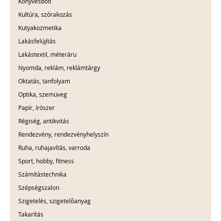
Könyvesbolt
Kultúra, szórakozás
Kutyakozmetika
Lakásfelújítás
Lakástextil, méteráru
Nyomda, reklám, reklámtárgy
Oktatás, tanfolyam
Optika, szemüveg
Papír, írószer
Régiség, antikvitás
Rendezvény, rendezvényhelyszín
Ruha, ruhajavítás, varroda
Sport, hobby, fitness
Számítástechnika
Szépségszalon
Szigetelés, szigetelőanyag
Takarítás