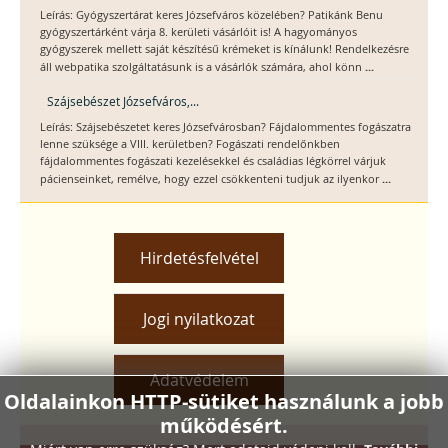
Leírás: Gyógyszertárat keres Józsefváros közelében? Patikánk Benu
gyógyszertárként várja 8. kerületi vásárlóit is! A hagyományos
gyógyszerek mellett saját készítésű krémeket is kínálunk! Rendelkezésre
...
áll webpatika szolgáltatásunk is a vásárlók számára, ahol könn
Szájsebészet Józsefváros,...
Leírás: Szájsebészetet keres Józsefvárosban? Fájdalommentes fogászatra
lenne szüksége a VIII. kerületben? Fogászati rendelőnkben
fájdalommentes fogászati kezelésekkel és családias légkörrel várjuk
...
pácienseinket, remélve, hogy ezzel csökkenteni tudjuk az ilyenkor
Hirdetésfelvétel
Jogi nyilatkozat
Adatvédelem
Oldalainkon HTTP-sütiket használunk a jobb
működésért.