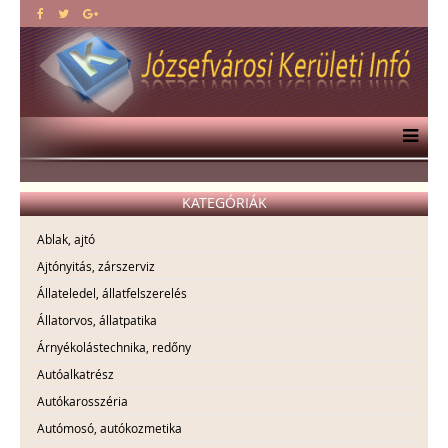
KATEGÓRIÁK
Ablak, ajtó
Ajtónyitás, zárszerviz
Állateledel, állatfelszerelés
Állatorvos, állatpatika
Árnyékolástechnika, redőny
Autóalkatrész
Autókarosszéria
Autómosó, autókozmetika