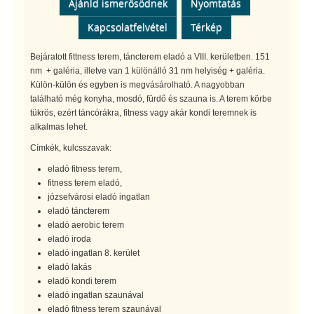
Ajánld ismerősödnek
Nyomtatás
Kapcsolatfelvétel
Térkép
Bejáratott fittness terem, táncterem eladó a VIII. kerületben. 151
nm + galéria, illetve van 1 különálló 31 nm helyiség + galéria.
Külön-külön és egyben is megvásárolható. A nagyobban
található még konyha, mosdó, fürdő és szauna is. A terem körbe
tükrös, ezért táncórákra, fitness vagy akár kondi teremnek is
alkalmas lehet.
Címkék, kulcsszavak:
eladó fitness terem,
fitness terem eladó,
józsefvárosi eladó ingatlan
eladó táncterem
eladó aerobic terem
eladó iroda
eladó ingatlan 8. kerület
eladó lakás
eladó kondi terem
eladó ingatlan szaunával
eladó fitness terem szaunával