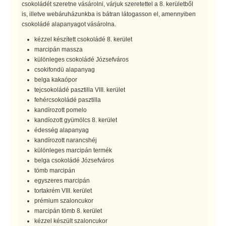
csokoládét szeretne vásárolni, várjuk szeretettel a 8. kerületből
is, illetve webáruházunkba is bátran látogasson el, amennyiben
csokoládé alapanyagot vásárolna.
kézzel készített csokoládé 8. kerület
marcipán massza
különleges csokoládé Józsefváros
csokifondü alapanyag
belga kakaópor
tejcsokoládé pasztilla VIII. kerület
fehércsokoládé pasztilla
kandírozott pomelo
kandíozott gyümölcs 8. kerület
édesség alapanyag
kandírozott narancshéj
különleges marcipán termék
belga csokoládé Józsefváros
tömb marcipán
egyszeres marcipán
tortakrém VIII. kerület
prémium szaloncukor
marcipán tömb 8. kerület
kézzel készült szaloncukor