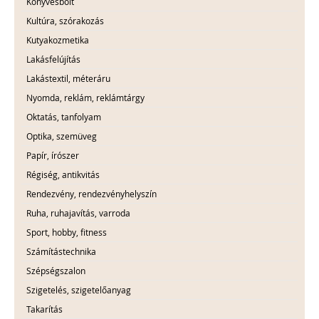
Könyvesbolt
Kultúra, szórakozás
Kutyakozmetika
Lakásfelújítás
Lakástextil, méteráru
Nyomda, reklám, reklámtárgy
Oktatás, tanfolyam
Optika, szemüveg
Papír, írószer
Régiség, antikvitás
Rendezvény, rendezvényhelyszín
Ruha, ruhajavítás, varroda
Sport, hobby, fitness
Számítástechnika
Szépségszalon
Szigetelés, szigetelőanyag
Takarítás