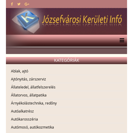
KATEGÓRIÁK
Ablak, ajtó
Ajtónyitás, zárszerviz
Állateledel, állatfelszerelés
Állatorvos, állatpatika
Árnyékolástechnika, redőny
Autóalkatrész
Autókarosszéria
Autómosó, autókozmetika