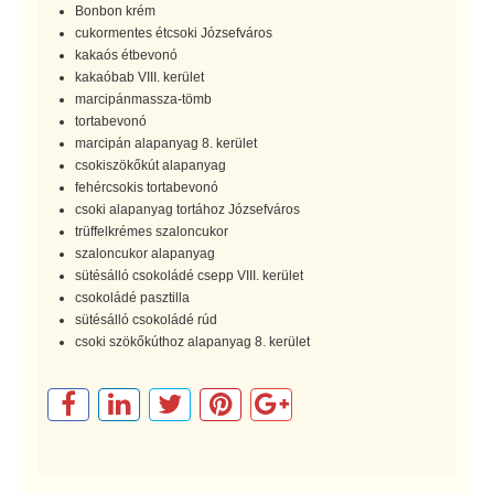
Bonbon krém
cukormentes étcsoki Józsefváros
kakaós étbevonó
kakaóbab VIII. kerület
marcipánmassza-tömb
tortabevonó
marcipán alapanyag 8. kerület
csokiszökőkút alapanyag
fehércsokis tortabevonó
csoki alapanyag tortához Józsefváros
trüffelkrémes szaloncukor
szaloncukor alapanyag
sütésálló csokoládé csepp VIII. kerület
csokoládé pasztilla
sütésálló csokoládé rúd
csoki szökőkúthoz alapanyag 8. kerület