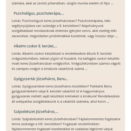
...
számára, akár az utolsó pillanatban, sürgős munka esetén is! Nyo
Pszichológus, pszichoterápia,...
Leírás: Pszichológust keres Józsefvárosban? Pszichoterápiára, lelki
segélynyújtásra van szüksége a 8. kerületben? Alapítványunk
szolgáltatásait mindazoknak érdemes igénybe venni, akik esetleg lelki
...
zavarokkal, megoldatlan problémákkal küzdenek, vagy hosszú ideje
Alkalmi csokor 8. kerület,...
Leírás: Alkalmi csokor készítéssel is rendelkezésre állunk 8. kerületi
virágüzletünkben, bátran jöjjön el hozzánk, ha ballagási csokor készítés
miatt keres Józsefvárosban virágboltot. Virágüzletünkben számos vágott
...
és cserepes virágot is kínálunk vásárlóink számá
Gyógyszertár Józsefváros, Benu...
Leírás: Gyógyszertárat keres Józsefváros közelében? Patikánk Benu
gyógyszertárként várja 8. kerületi vásárlóit is! A hagyományos
gyógyszerek mellett saját készítésű krémeket is kínálunk! Rendelkezésre
...
áll webpatika szolgáltatásunk is a vásárlók számára, ahol könn
Szájsebészet Józsefváros,...
Leírás: Szájsebészetet keres Józsefvárosban? Fájdalommentes fogászatra
lenne szüksége a VIII. kerületben? Fogászati rendelőnkben
fájdalommentes fogászati kezelésekkel és családias légkörrel várjuk