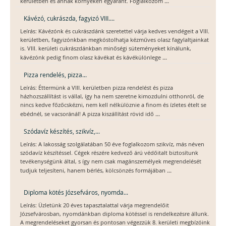
...
kerületben és annak környékén egyaránt. Foglalkozom
Kávézó, cukrászda, fagyizó VIII....
Leírás: Kávézónk és cukrászdánk szeretettel várja kedves vendégeit a VIII.
kerületben, fagyizónkban megkóstolhatja kézműves olasz fagylaltjainkat
is. VIII. kerületi cukrászdánkban minőségi süteményeket kínálunk,
...
kávézónk pedig finom olasz kávékat és kávékülönlege
Pizza rendelés, pizza...
Leírás: Éttermünk a VIII. kerületben pizza rendelést és pizza
házhozszállítást is vállal, így ha nem szeretne kimozdulni otthonról, de
nincs kedve főzőcskézni, nem kell nélkülöznie a finom és ízletes ételt se
...
ebédnél, se vacsoránál! A pizza kiszállítást rövid idő
Szódavíz készítés, szikvíz,...
Leírás: A lakosság szolgálatában 50 éve foglalkozom szikvíz, más néven
szódavíz készítéssel. Cégek részére kedvező árú védőitalt biztosítunk
tevékenységünk által, s így nem csak magánszemélyek megrendelését
...
tudjuk teljesíteni, hanem bérlés, kölcsönzés formájában
Diploma kötés Józsefváros, nyomda...
Leírás: Üzletünk 20 éves tapasztalattal várja megrendelőit
Józsefvárosban, nyomdánkban diploma kötéssel is rendelkezésre állunk.
A megrendeléseket gyorsan és pontosan végezzük 8. kerületi megbízóink