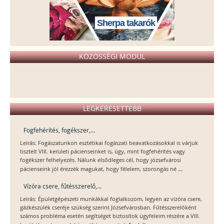
Sherpa takarók
KÖZÖSSÉGI MODUL
LEGKERESETTEBB
Fogfehérítés, fogékszer,...
Leírás: Fogászatunkon esztétikai fogászati beavatkozásokkal is várjuk
tisztelt VIII. kerületi pácienseinket is, úgy, mint fogfehérítés vagy
fogékszer felhelyezés. Nálunk elsődleges cél, hogy józsefvárosi
...
pácienseink jól érezzék magukat, hogy félelem, szorongás né
Vízóra csere, fűtésszerelő,...
Leírás: Épületgépészeti munkákkal foglalkozom, legyen az vízóra csere,
gázkészülék cseréje szükség szerint Józsefvárosban. Fűtésszerelőként
számos probléma esetén segítséget biztosítok ügyfeleim részére a VIII.