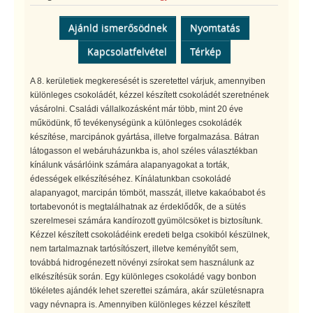
Ajánld ismerősödnek
Nyomtatás
Kapcsolatfelvétel
Térkép
A 8. kerületiek megkeresését is szeretettel várjuk, amennyiben
különleges csokoládét, kézzel készített csokoládét szeretnének
vásárolni. Családi vállalkozásként már több, mint 20 éve
működünk, fő tevékenységünk a különleges csokoládék
készítése, marcipánok gyártása, illetve forgalmazása. Bátran
látogasson el webáruházunkba is, ahol széles választékban
kínálunk vásárlóink számára alapanyagokat a torták,
édességek elkészítéséhez. Kínálatunkban csokoládé
alapanyagot, marcipán tömböt, masszát, illetve kakaóbabot és
tortabevonót is megtalálhatnak az érdeklődők, de a sütés
szerelmesei számára kandírozott gyümölcsöket is biztosítunk.
Kézzel készített csokoládéink eredeti belga csokiból készülnek,
nem tartalmaznak tartósítószert, illetve keményítőt sem,
továbbá hidrogénezett növényi zsírokat sem használunk az
elkészítésük során. Egy különleges csokoládé vagy bonbon
tökéletes ajándék lehet szerettei számára, akár születésnapra
vagy névnapra is. Amennyiben különleges kézzel készített