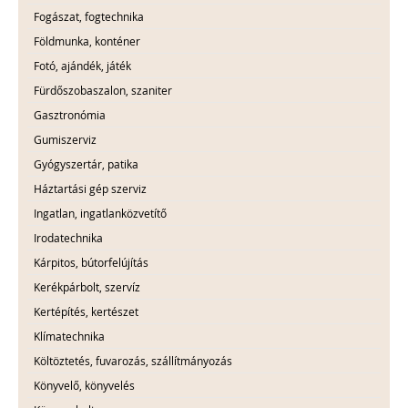
Fogászat, fogtechnika
Földmunka, konténer
Fotó, ajándék, játék
Fürdőszobaszalon, szaniter
Gasztronómia
Gumiszerviz
Gyógyszertár, patika
Háztartási gép szerviz
Ingatlan, ingatlanközvetítő
Irodatechnika
Kárpitos, bútorfelújítás
Kerékpárbolt, szervíz
Kertépítés, kertészet
Klímatechnika
Költöztetés, fuvarozás, szállítmányozás
Könyvelő, könyvelés