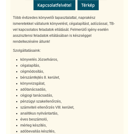
Kapcsolatfelvétel
Térkép
Több évtizedes könyvelői tapasztalattal, naprakész
ismeretekkel vállalunk könyvelést, cégalapítást, adózással, TB-
vel kapcsolatos feladatok ellátását. Felmerülő igény esetén
asszisztensi feladatok ellátásában is készséggel
rendelkezésére állunk!
Szolgáltatásaink:
könyvelés Józsefváros,
cégalapítás,
cégmódosítás,
bérszámfejtés 8. kerület,
könyvvizsgálat,
adótanácsadás,
cégjogi tanácsadás,
pénzügyi szakellenőrzés,
számviteli ellenőrzés VIII. kerület,
analitikus nyilvántartás,
éves beszámoló,
mérleg készítés,
adóbevallás készítés,