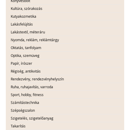
Könyvesbolt
Kultúra, szórakozás
Kutyakozmetika
Lakásfelújítás
Lakástextil, méteráru
Nyomda, reklám, reklámtárgy
Oktatás, tanfolyam
Optika, szemüveg
Papír, írószer
Régiség, antikvitás
Rendezvény, rendezvényhelyszín
Ruha, ruhajavítás, varroda
Sport, hobby, fitness
Számítástechnika
Szépségszalon
Szigetelés, szigetelőanyag
Takarítás