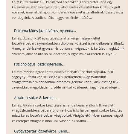
Leírás: Éttermünk a 8. kerületből érkezőket is szeretettel várja egy
kellemes és szép környezetben, ahol széles választékban kínálunk grill
ételeket, emellett étlapunkon bárány ételeket is találhatnak józsefvárosi
...
vendégeink. A tradicionális magyaros ételek, bárá
Diploma kötés Józsefváros, nyomda...
Leírás: Üzletünk 20 éves tapasztalattal várja megrendelőit
Józsefvárosban, nyomdánkban diploma kötéssel is rendelkezésre állunk.
A megrendeléseket gyorsan és pontosan végezzük 8. kerületi megbízóink
...
számára, akár az utolsó pillanatban, sürgős munka esetén is! Nyo
Pszichológus, pszichoterápia,...
Leírás: Pszichológust keres Józsefvárosban? Pszichoterápiára, lelki
segélynyújtásra van szüksége a 8. kerületben? Alapítványunk
szolgáltatásait mindazoknak érdemes igénybe venni, akik esetleg lelki
...
zavarokkal, megoldatlan problémákkal küzdenek, vagy hosszú ideje
Alkalmi csokor 8. kerület,...
Leírás: Alkalmi csokor készítéssel is rendelkezésre állunk 8. kerületi
virágüzletünkben, bátran jöjjön el hozzánk, ha ballagási csokor készítés
miatt keres Józsefvárosban virágboltot. Virágüzletünkben számos vágott
...
és cserepes virágot is kínálunk vásárlóink számá
Gyógyszertár Józsefváros, Benu...