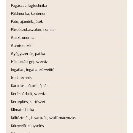
Fogászat, fogtechnika
Földmunka, konténer
Fotó, ajándék, játék
Fürdőszobaszalon, szaniter
Gasztronómia
Gumiszerviz
Gyógyszertár, patika
Háztartási gép szerviz
Ingatlan, ingatlanközvetítő
Irodatechnika
Kárpitos, bútorfelújítás
Kerékpárbolt, szervíz
Kertépítés, kertészet
Klímatechnika
Költöztetés, fuvarozás, szállítmányozás
Könyvelő, könyvelés