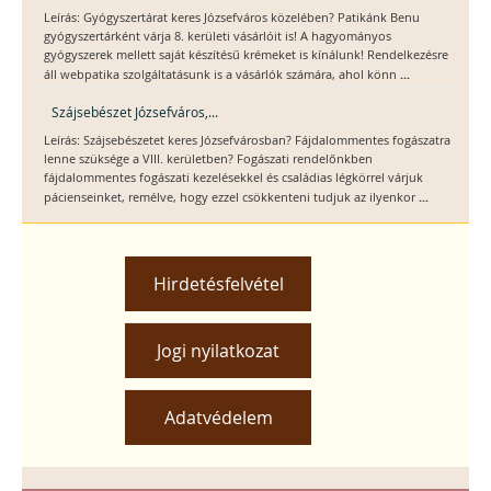
Leírás: Gyógyszertárat keres Józsefváros közelében? Patikánk Benu
gyógyszertárként várja 8. kerületi vásárlóit is! A hagyományos
gyógyszerek mellett saját készítésű krémeket is kínálunk! Rendelkezésre
...
áll webpatika szolgáltatásunk is a vásárlók számára, ahol könn
Szájsebészet Józsefváros,...
Leírás: Szájsebészetet keres Józsefvárosban? Fájdalommentes fogászatra
lenne szüksége a VIII. kerületben? Fogászati rendelőnkben
fájdalommentes fogászati kezelésekkel és családias légkörrel várjuk
...
pácienseinket, remélve, hogy ezzel csökkenteni tudjuk az ilyenkor
Hirdetésfelvétel
Jogi nyilatkozat
Adatvédelem