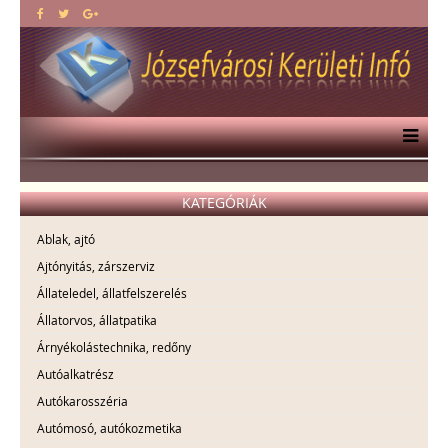
KATEGÓRIÁK
Ablak, ajtó
Ajtónyitás, zárszerviz
Állateledel, állatfelszerelés
Állatorvos, állatpatika
Árnyékolástechnika, redőny
Autóalkatrész
Autókarosszéria
Autómosó, autókozmetika