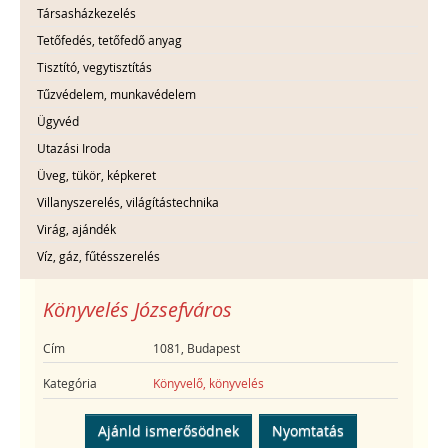
Társasházkezelés
Tetőfedés, tetőfedő anyag
Tisztító, vegytisztítás
Tűzvédelem, munkavédelem
Ügyvéd
Utazási Iroda
Üveg, tükör, képkeret
Villanyszerelés, világítástechnika
Virág, ajándék
Víz, gáz, fűtésszerelés
Könyvelés Józsefváros
Cím
1081, Budapest
Kategória
Könyvelő, könyvelés
Ajánld ismerősödnek
Nyomtatás