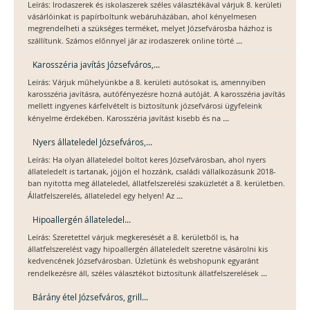
Leírás: Irodaszerek és iskolaszerek széles választékával várjuk 8. kerületi
vásárlóinkat is papírboltunk webáruházában, ahol kényelmesen
megrendelheti a szükséges terméket, melyet Józsefvárosba házhoz is
...
szállítunk. Számos előnnyel jár az irodaszerek online törté
Karosszéria javítás Józsefváros,...
Leírás: Várjuk műhelyünkbe a 8. kerületi autósokat is, amennyiben
karosszéria javításra, autófényezésre hozná autóját. A karosszéria javítás
mellett ingyenes kárfelvételt is biztosítunk józsefvárosi ügyfeleink
...
kényelme érdekében. Karosszéria javítást kisebb és na
Nyers állateledel Józsefváros,...
Leírás: Ha olyan állateledel boltot keres Józsefvárosban, ahol nyers
állateledelt is tartanak, jöjjön el hozzánk, családi vállalkozásunk 2018-
ban nyitotta meg állateledel, állatfelszerelési szaküzletét a 8. kerületben.
...
Állatfelszerelés, állateledel egy helyen! Az
Hipoallergén állateledel...
Leírás: Szeretettel várjuk megkeresését a 8. kerületből is, ha
állatfelszerelést vagy hipoallergén állateledelt szeretne vásárolni kis
kedvencének Józsefvárosban. Üzletünk és webshopunk egyaránt
...
rendelkezésre áll, széles választékot biztosítunk állatfelszerelések
Bárány étel Józsefváros, grill...