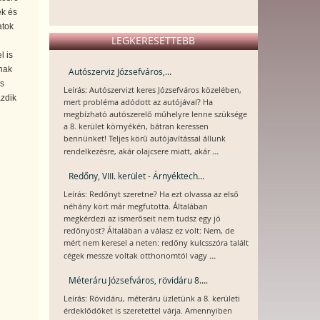
ek és
atok
LEGKERESETTEBB
l is
nak
Autószerviz Józsefváros,...
is
Leírás: Autószervizt keres Józsefváros közelében,
azdik
mert probléma adódott az autójával? Ha
megbízható autószerelő műhelyre lenne szüksége
a 8. kerület környékén, bátran keressen
bennünket! Teljes körű autójavítással állunk
...
rendelkezésre, akár olajcsere miatt, akár
Redőny, VIII. kerület - Árnyéktech...
Leírás: Redőnyt szeretne? Ha ezt olvassa az első
néhány kört már megfutotta. Általában
megkérdezi az ismerőseit nem tudsz egy jó
redőnyöst? Általában a válasz ez volt: Nem, de
mért nem keresel a neten: redőny kulcsszóra talált
...
cégek messze voltak otthonomtól vagy
Méteráru Józsefváros, rövidáru 8....
Leírás: Rövidáru, méteráru üzletünk a 8. kerületi
érdeklődőket is szeretettel várja. Amennyiben