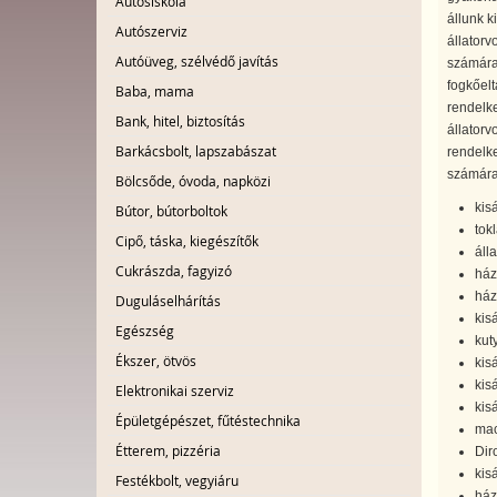
Autósiskola
állunk k
Autószerviz
állatorv
Autóüveg, szélvédő javítás
számára.
fogkőeltá
Baba, mama
rendelke
Bank, hitel, biztosítás
állatorv
Barkácsbolt, lapszabászat
rendelke
számára
Bölcsőde, óvoda, napközi
kisá
Bútor, bútorboltok
tokl
Cipő, táska, kiegészítők
áll
Cukrászda, fagyizó
házi
ház
Duguláselhárítás
kisá
Egészség
kut
Ékszer, ötvös
kis
kis
Elektronikai szerviz
kisá
Épületgépészet, fűtéstechnika
mac
Étterem, pizzéria
Dir
kis
Festékbolt, vegyiáru
ház