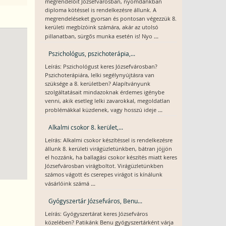
megrendelőit Józsefvárosban, nyomdánkban
diploma kötéssel is rendelkezésre állunk. A
megrendeléseket gyorsan és pontosan végezzük 8.
kerületi megbízóink számára, akár az utolsó
...
pillanatban, sürgős munka esetén is! Nyo
Pszichológus, pszichoterápia,...
Leírás: Pszichológust keres Józsefvárosban?
Pszichoterápiára, lelki segélynyújtásra van
szüksége a 8. kerületben? Alapítványunk
szolgáltatásait mindazoknak érdemes igénybe
venni, akik esetleg lelki zavarokkal, megoldatlan
...
problémákkal küzdenek, vagy hosszú ideje
Alkalmi csokor 8. kerület,...
Leírás: Alkalmi csokor készítéssel is rendelkezésre
állunk 8. kerületi virágüzletünkben, bátran jöjjön
el hozzánk, ha ballagási csokor készítés miatt keres
Józsefvárosban virágboltot. Virágüzletünkben
számos vágott és cserepes virágot is kínálunk
...
vásárlóink számá
Gyógyszertár Józsefváros, Benu...
Leírás: Gyógyszertárat keres Józsefváros
közelében? Patikánk Benu gyógyszertárként várja