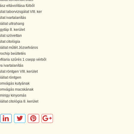
ász eltávolítása fülből
llat laborvizsgálat VIII. ker
llat ivartalanítás
iállat ultrahang
gytáp 8. kerület
állat szövettan
llat citológia
iállat műtét Józsefváros
rochip beültetés
ofilaria szűrés 1 csepp vérből
ya ivartalanítás
llat röntgen VIII. kerület
iállat röntgen
omvágás kutyának
omvágás macskának
mirigy kinyomás
állat citológia 8. kerület