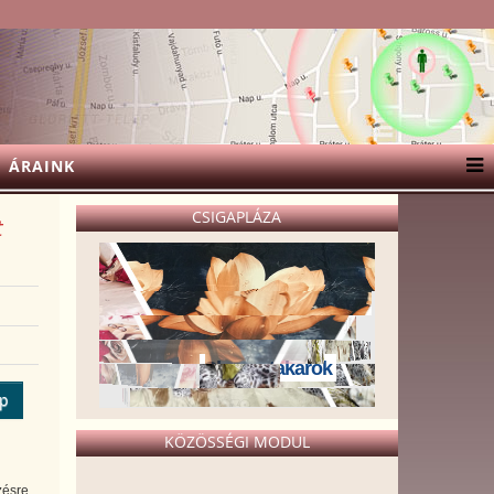
ÁRAINK
CSIGAPLÁZA
t
Sherpa takarók
ép
KÖZÖSSÉGI MODUL
zésre