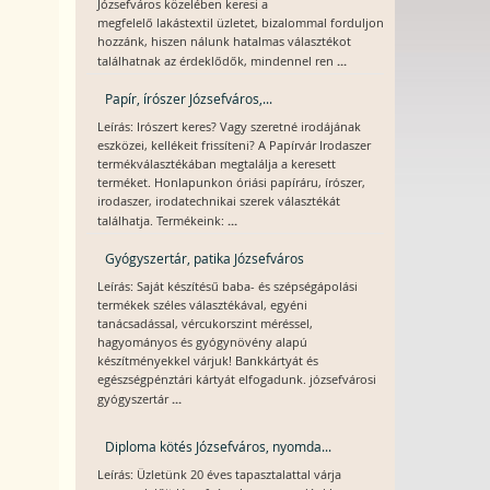
Józsefváros közelében keresi a
megfelelő lakástextil üzletet, bizalommal forduljon
hozzánk, hiszen nálunk hatalmas választékot
...
találhatnak az érdeklődők, mindennel ren
Papír, írószer Józsefváros,...
Leírás: Irószert keres? Vagy szeretné irodájának
eszközei, kellékeit frissíteni? A Papírvár Irodaszer
termékválasztékában megtalálja a keresett
terméket. Honlapunkon óriási papíráru, írószer,
irodaszer, irodatechnikai szerek választékát
...
találhatja. Termékeink:
Gyógyszertár, patika Józsefváros
Leírás: Saját készítésű baba- és szépségápolási
termékek széles választékával, egyéni
tanácsadással, vércukorszint méréssel,
hagyományos és gyógynövény alapú
készítményekkel várjuk! Bankkártyát és
egészségpénztári kártyát elfogadunk. józsefvárosi
...
gyógyszertár
Diploma kötés Józsefváros, nyomda...
Leírás: Üzletünk 20 éves tapasztalattal várja