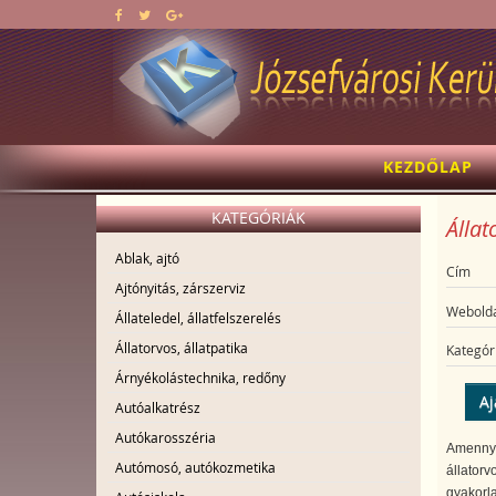
KEZDŐLAP
KATEGÓRIÁK
Állat
Ablak, ajtó
Cím
Ajtónyitás, zárszerviz
Webolda
Állateledel, állatfelszerelés
Állatorvos, állatpatika
Kategór
Árnyékolástechnika, redőny
Aj
Autóalkatrész
Autókarosszéria
Amennyib
Autómosó, autókozmetika
állatorv
gyakorla