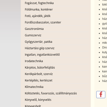
Fogászat, fogtechnika
tokl
Földmunka, konténer
kisá
kisá
Fotó, ajándék, játék
ház
Fürdőszobaszalon, szaniter
gyó
Gasztronómia
kis
kisá
Gumiszerviz
ház
Gyógyszertár, patika
mik
Dir
Háztartási gép szerviz
kut
Ingatlan, ingatlanközvetítő
kisá
Irodatechnika
ház
kar
Kárpitos, bútorfelújítás
kar
Kerékpárbolt, szervíz
bűz
Kertépítés, kertészet
házi
Klímatechnika
Költöztetés, fuvarozás, szállítmányozás
Könyvelő, könyvelés
Könyvesbolt