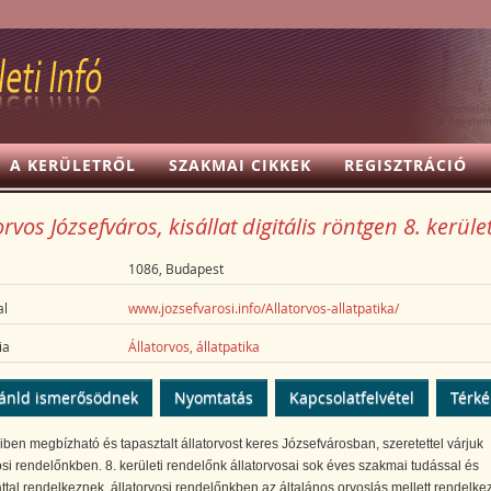
A KERÜLETRŐL
SZAKMAI CIKKEK
REGISZTRÁCIÓ
orvos Józsefváros, kisállat digitális röntgen 8. kerüle
1086, Budapest
l
www.jozsefvarosi.info/Allatorvos-allatpatika/
ia
Állatorvos, állatpatika
ánld ismerősödnek
Nyomtatás
Kapcsolatfelvétel
Térk
en megbízható és tapasztalt állatorvost keres Józsefvárosban, szeretettel várjuk
osi rendelőnkben. 8. kerületi rendelőnk állatorvosai sok éves szakmai tudással és
ttal rendelkeznek, állatorvosi rendelőnkben az általános orvoslás mellett rendelke