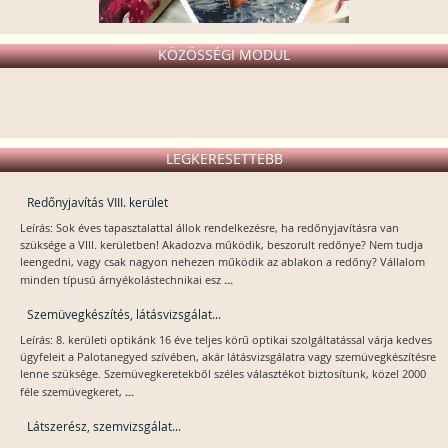
KÖZÖSSÉGI MODUL
LEGKERESETTEBB
Redőnyjavítás VIII. kerület
Leírás: Sok éves tapasztalattal állok rendelkezésre, ha redőnyjavításra van
szüksége a VIII. kerületben! Akadozva működik, beszorult redőnye? Nem tudja
leengedni, vagy csak nagyon nehezen működik az ablakon a redőny? Vállalom
...
minden típusú árnyékolástechnikai esz
Szemüvegkészítés, látásvizsgálat...
Leírás: 8. kerületi optikánk 16 éve teljes körű optikai szolgáltatással várja kedves
ügyfeleit a Palotanegyed szívében, akár látásvizsgálatra vagy szemüvegkészítésre
lenne szüksége. Szemüvegkeretekből széles választékot biztosítunk, közel 2000
...
féle szemüvegkeret,
Látszerész, szemvizsgálat...