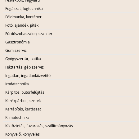
Festékbolt, vegyiáru
Fogászat, fogtechnika
Földmunka, konténer
Fotó, ajándék, játék
Fürdőszobaszalon, szaniter
Gasztronómia
Gumiszerviz
Gyógyszertár, patika
Háztartási gép szerviz
Ingatlan, ingatlanközvetítő
Irodatechnika
Kárpitos, bútorfelújítás
Kerékpárbolt, szervíz
Kertépítés, kertészet
Klímatechnika
Költöztetés, fuvarozás, szállítmányozás
Könyvelő, könyvelés