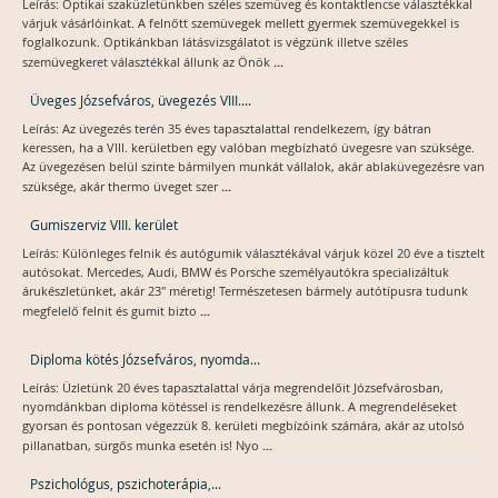
Leírás: Optikai szaküzletünkben széles szemüveg és kontaktlencse választékkal
várjuk vásárlóinkat. A felnőtt szemüvegek mellett gyermek szemüvegekkel is
foglalkozunk. Optikánkban látásvizsgálatot is végzünk illetve széles
...
szemüvegkeret választékkal állunk az Önök
Üveges Józsefváros, üvegezés VIII....
Leírás: Az üvegezés terén 35 éves tapasztalattal rendelkezem, így bátran
keressen, ha a VIII. kerületben egy valóban megbízható üvegesre van szüksége.
Az üvegezésen belül szinte bármilyen munkát vállalok, akár ablaküvegezésre van
...
szüksége, akár thermo üveget szer
Gumiszerviz VIII. kerület
Leírás: Különleges felnik és autógumik választékával várjuk közel 20 éve a tisztelt
autósokat. Mercedes, Audi, BMW és Porsche személyautókra specializáltuk
árukészletünket, akár 23" méretig! Természetesen bármely autótípusra tudunk
...
megfelelő felnit és gumit bizto
Diploma kötés Józsefváros, nyomda...
Leírás: Üzletünk 20 éves tapasztalattal várja megrendelőit Józsefvárosban,
nyomdánkban diploma kötéssel is rendelkezésre állunk. A megrendeléseket
gyorsan és pontosan végezzük 8. kerületi megbízóink számára, akár az utolsó
...
pillanatban, sürgős munka esetén is! Nyo
Pszichológus, pszichoterápia,...