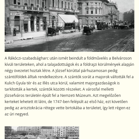
A Rákóczi-szabadságharc után ismét beindult a földművelés a Belvároson
kívüli területeken, ahol a talajadottságok és a földrajzi körülmények alapján
négy övezetet hoztak létre. A József körúttal párhuzamosan pedig
szántóföldek álltak rendelkezésre. A szántók sorát a majorok váltották fel a
Kulich Gyula tér és az Illés utca körül, valamint majorgazdaságok is
tarkították a kertek, szántók közötti részeket. A városfal melletti
Józsefváros területén épült fel a Nemzeti Múzeum. Azt megelőzően
kerteket lehetett itt látni, de 1747-ben felépült az első ház, ezt követően
pedig az arisztokrácia rétege vette birtokába a területet, így lett régen ez
az úri negyed.