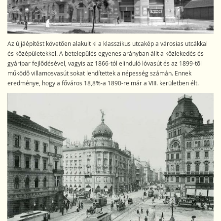
Az újjáépítést követően alakult ki a klasszikus utcakép a városias utcákkal
és középületekkel. A betelepülés egyenes arányban állt a közlekedés és
gyáripar fejlődésével, vagyis az 1866-tól elinduló lóvasút és az 1899-tõl
működő villamosvasút sokat lendítettek a népesség számán. Ennek
eredménye, hogy a főváros 18,8%-a 1890-re már a VIII. kerületben élt.