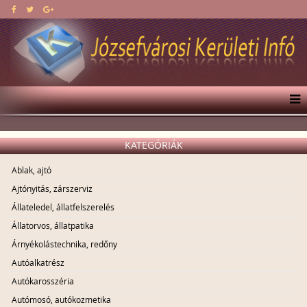
KATEGÓRIÁK
Ablak, ajtó
Ajtónyitás, zárszerviz
Állateledel, állatfelszerelés
Állatorvos, állatpatika
Árnyékolástechnika, redőny
Autóalkatrész
Autókarosszéria
Autómosó, autókozmetika