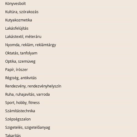
Könyvesbolt
Kultúra, szórakozás
Kutyakozmetika
Lakásfelújítás
Lakástextil, méteráru
Nyomda, reklám, reklámtárgy
Oktatás, tanfolyam
Optika, szemüveg
Papír, írószer
Régiség, antikvitás
Rendezvény, rendezvényhelyszín
Ruha, ruhajavítás, varroda
Sport, hobby, fitness
Számítástechnika
Szépségszalon
Szigetelés, szigetelőanyag
Takarítás