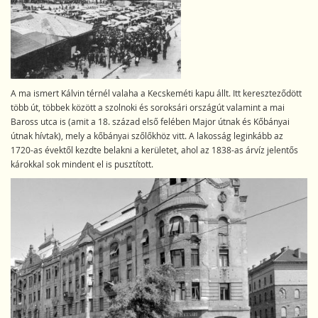
A ma ismert Kálvin térnél valaha a Kecskeméti kapu állt. Itt kereszteződött
több út, többek között a szolnoki és soroksári országút valamint a mai
Baross utca is (amit a 18. század első felében Major útnak és Kőbányai
útnak hívtak), mely a kőbányai szőlőkhöz vitt. A lakosság leginkább az
1720-as évektől kezdte belakni a kerületet, ahol az 1838-as árvíz jelentős
károkkal sok mindent el is pusztított.