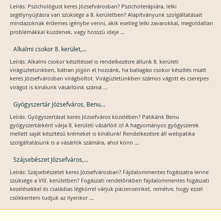
Leírás: Pszichológust keres Józsefvárosban? Pszichoterápiára, lelki
segélynyújtásra van szüksége a 8. kerületben? Alapítványunk szolgáltatásait
mindazoknak érdemes igénybe venni, akik esetleg lelki zavarokkal, megoldatlan
...
problémákkal küzdenek, vagy hosszú ideje
Alkalmi csokor 8. kerület,...
Leírás: Alkalmi csokor készítéssel is rendelkezésre állunk 8. kerületi
virágüzletünkben, bátran jöjjön el hozzánk, ha ballagási csokor készítés miatt
keres Józsefvárosban virágboltot. Virágüzletünkben számos vágott és cserepes
...
virágot is kínálunk vásárlóink számá
Gyógyszertár Józsefváros, Benu...
Leírás: Gyógyszertárat keres Józsefváros közelében? Patikánk Benu
gyógyszertárként várja 8. kerületi vásárlóit is! A hagyományos gyógyszerek
mellett saját készítésű krémeket is kínálunk! Rendelkezésre áll webpatika
...
szolgáltatásunk is a vásárlók számára, ahol könn
Szájsebészet Józsefváros,...
Leírás: Szájsebészetet keres Józsefvárosban? Fájdalommentes fogászatra lenne
szüksége a VIII. kerületben? Fogászati rendelőnkben fájdalommentes fogászati
kezelésekkel és családias légkörrel várjuk pácienseinket, remélve, hogy ezzel
...
csökkenteni tudjuk az ilyenkor