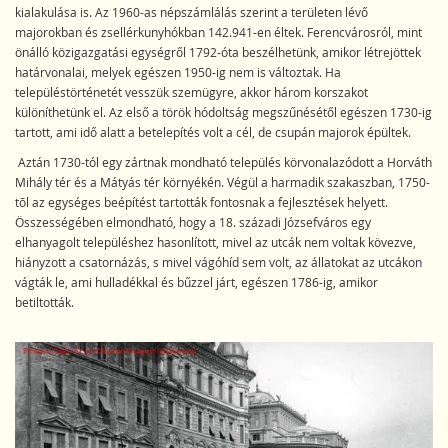
kialakulása is. Az 1960-as népszámlálás szerint a területen lévő
majorokban és zsellérkunyhókban 142.941-en éltek. Ferencvárosról, mint
önálló közigazgatási egységről 1792-óta beszélhetünk, amikor létrejöttek
határvonalai, melyek egészen 1950-ig nem is változtak. Ha
településtörténetét vesszük szemügyre, akkor három korszakot
különíthetünk el. Az első a török hódoltság megszűnésétől egészen 1730-ig
tartott, ami idő alatt a betelepítés volt a cél, de csupán majorok épültek.
Aztán 1730-tól egy zártnak mondható település körvonalazódott a Horváth
Mihály tér és a Mátyás tér környékén. Végül a harmadik szakaszban, 1750-
tõl az egységes beépítést tartották fontosnak a fejlesztések helyett.
Összességében elmondható, hogy a 18. századi Józsefváros egy
elhanyagolt településhez hasonlított, mivel az utcák nem voltak kövezve,
hiányzott a csatornázás, s mivel vágóhíd sem volt, az állatokat az utcákon
vágták le, ami hulladékkal és bűzzel járt, egészen 1786-ig, amikor
betiltották.