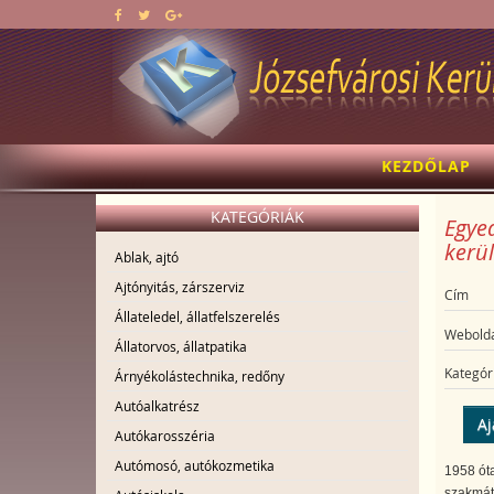
KEZDŐLAP
KATEGÓRIÁK
Egyed
kerül
Ablak, ajtó
Ajtónyitás, zárszerviz
Cím
Állateledel, állatfelszerelés
Webolda
Állatorvos, állatpatika
Kategór
Árnyékolástechnika, redőny
Autóalkatrész
Aj
Autókarosszéria
Autómosó, autókozmetika
1958 óta
szakmát