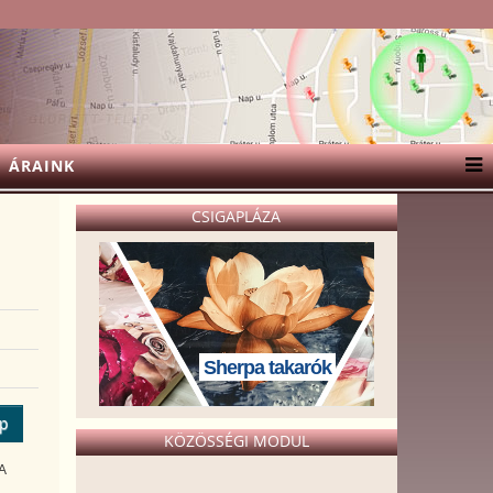
ÁRAINK
CSIGAPLÁZA
.
Sherpa takarók
ép
KÖZÖSSÉGI MODUL
A