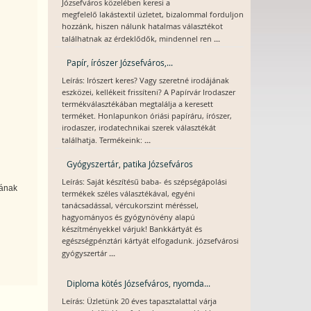
Józsefváros közelében keresi a
megfelelő lakástextil üzletet, bizalommal forduljon
hozzánk, hiszen nálunk hatalmas választékot
...
találhatnak az érdeklődők, mindennel ren
Papír, írószer Józsefváros,...
Leírás: Irószert keres? Vagy szeretné irodájának
eszközei, kellékeit frissíteni? A Papírvár Irodaszer
termékválasztékában megtalálja a keresett
terméket. Honlapunkon óriási papíráru, írószer,
irodaszer, irodatechnikai szerek választékát
...
találhatja. Termékeink:
Gyógyszertár, patika Józsefváros
Leírás: Saját készítésű baba- és szépségápolási
jának
termékek széles választékával, egyéni
tanácsadással, vércukorszint méréssel,
hagyományos és gyógynövény alapú
készítményekkel várjuk! Bankkártyát és
egészségpénztári kártyát elfogadunk. józsefvárosi
...
gyógyszertár
Diploma kötés Józsefváros, nyomda...
Leírás: Üzletünk 20 éves tapasztalattal várja