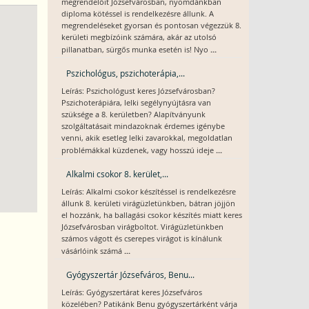
megrendelőit Józsefvárosban, nyomdánkban
diploma kötéssel is rendelkezésre állunk. A
megrendeléseket gyorsan és pontosan végezzük 8.
kerületi megbízóink számára, akár az utolsó
...
pillanatban, sürgős munka esetén is! Nyo
Pszichológus, pszichoterápia,...
Leírás: Pszichológust keres Józsefvárosban?
Pszichoterápiára, lelki segélynyújtásra van
szüksége a 8. kerületben? Alapítványunk
szolgáltatásait mindazoknak érdemes igénybe
venni, akik esetleg lelki zavarokkal, megoldatlan
...
problémákkal küzdenek, vagy hosszú ideje
Alkalmi csokor 8. kerület,...
Leírás: Alkalmi csokor készítéssel is rendelkezésre
állunk 8. kerületi virágüzletünkben, bátran jöjjön
el hozzánk, ha ballagási csokor készítés miatt keres
Józsefvárosban virágboltot. Virágüzletünkben
számos vágott és cserepes virágot is kínálunk
...
vásárlóink számá
Gyógyszertár Józsefváros, Benu...
Leírás: Gyógyszertárat keres Józsefváros
közelében? Patikánk Benu gyógyszertárként várja