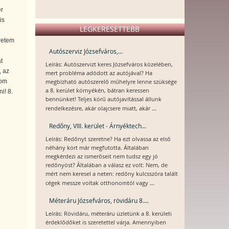
r
is
LEGKERESETTEBB
retem
Autószerviz Józsefváros,...
t
Leírás: Autószervizt keres Józsefváros közelében,
, az
mert probléma adódott az autójával? Ha
zom
megbízható autószerelő műhelyre lenne szüksége
a 8. kerület környékén, bátran keressen
i! 8.
bennünket! Teljes körű autójavítással állunk
...
rendelkezésre, akár olajcsere miatt, akár
Redőny, VIII. kerület - Árnyéktech...
Leírás: Redőnyt szeretne? Ha ezt olvassa az első
néhány kört már megfutotta. Általában
megkérdezi az ismerőseit nem tudsz egy jó
redőnyöst? Általában a válasz ez volt: Nem, de
mért nem keresel a neten: redőny kulcsszóra talált
...
cégek messze voltak otthonomtól vagy
Méteráru Józsefváros, rövidáru 8....
Leírás: Rövidáru, méteráru üzletünk a 8. kerületi
érdeklődőket is szeretettel várja. Amennyiben