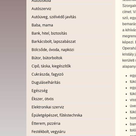
Autósiskola
Szorgal
Autószerviz
címet. V
Autóüveg, szélvédő javítás
szó, egy
bemarás
Baba, mama
a kihívá
Bank, hitel, biztosítás
megrende
Barkácsbolt, lapszabászat
képezi. 
Operaház
Bölcsőde, óvoda, napközi
kristály
Bútor, bútorboltok
kerületi
Cipő, táska, kiegészítők
alapanya
Cukrászda, fagyizó
egy
tük
Duguláselhárítás
egy
Egészség
tük
Ékszer, ötvös
viss
üve
Elektronikai szerviz
tük
Épületgépészet, fűtéstechnika
hom
Étterem, pizzéria
bar
tol
Festékbolt, vegyiáru