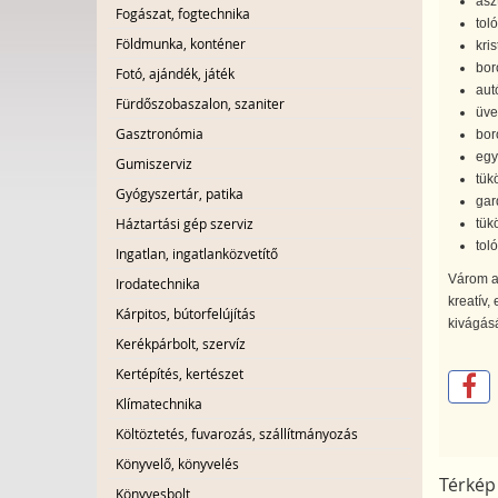
asz
Fogászat, fogtechnika
tol
Földmunka, konténer
kri
bor
Fotó, ajándék, játék
autó
Fürdőszobaszalon, szaniter
üveg
Gasztronómia
bor
egy
Gumiszerviz
tükö
Gyógyszertár, patika
gar
Háztartási gép szerviz
tük
tol
Ingatlan, ingatlanközvetítő
Várom a
Irodatechnika
kreatív,
Kárpitos, bútorfelújítás
kivágásá
Kerékpárbolt, szervíz
Kertépítés, kertészet
Klímatechnika
Költöztetés, fuvarozás, szállítmányozás
Könyvelő, könyvelés
Térkép
Könyvesbolt