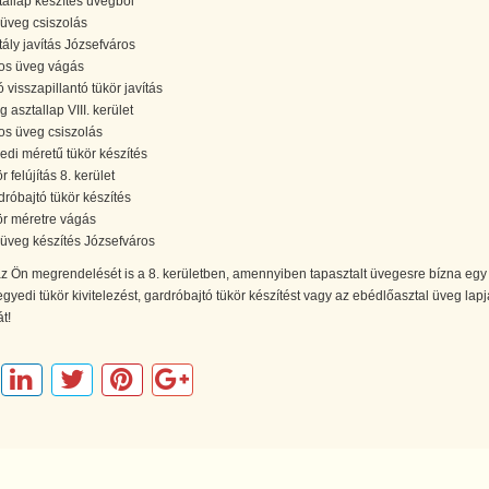
tallap készítés üvegből
óüveg csiszolás
stály javítás Józsefváros
os üveg vágás
 visszapillantó tükör javítás
 asztallap VIII. kerület
os üveg csiszolás
edi méretű tükör készítés
r felújítás 8. kerület
dróbajtó tükör készítés
ör méretre vágás
óüveg készítés Józsefváros
z Ön megrendelését is a 8. kerületben, amennyiben tapasztalt üvegesre bízna egy
 egyedi tükör kivitelezést, gardróbajtó tükör készítést vagy az ebédlőasztal üveg lap
t!