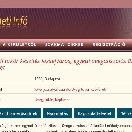
A KERÜLETRŐL
SZAKMAI CIKKEK
REGISZTRÁCIÓ
i tükör készítés Józsefváros, egyedi üvegcsiszolás 8
et
1083, Budapest
l
www.jozsefvarosi.info/Uveg-tukor-kepkeret/
ia
Üveg, tükör, képkeret
ánld ismerősödnek
Nyomtatás
Kapcsolatfelvétel
Térk
 foglalkozom egyedi tükör készítéssel, üvegcsiszolással 8. kerületi műhelyemben. 
 még édesapámtól tanultam, melyet igyekeztem magas színvonalra fejleszteni.