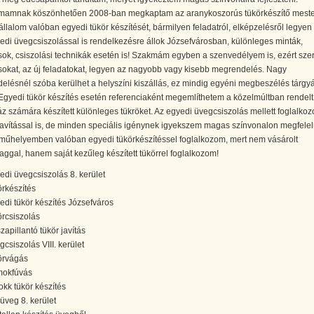
mamnak köszönhetően 2008-ban megkaptam az aranykoszorús tükörkészítő meste
állalom valóban egyedi tükör készítését, bármilyen feladatról, elképzelésről legyen 
edi üvegcsiszolással is rendelkezésre állok Józsefvárosban, különleges minták,
ok, csiszolási technikák esetén is! Szakmám egyben a szenvedélyem is, ezért sze
sokat, az új feladatokat, legyen az nagyobb vagy kisebb megrendelés. Nagy
lésnél szóba kerülhet a helyszíni kiszállás, ez mindig egyéni megbeszélés tárgyá
Egyedi tükör készítés esetén referenciaként megemlíthetem a közelmúltban rendelt
 számára készített különleges tükröket. Az egyedi üvegcsiszolás mellett foglalko
 javítással is, de minden speciális igénynek igyekszem magas színvonalon megfeleln
 műhelyemben valóban egyedi tükörkészítéssel foglalkozom, mert nem vásárolt
ggal, hanem saját kezűleg készített tükörrel foglalkozom!
edi üvegcsiszolás 8. kerület
örkészítés
edi tükör készítés Józsefváros
örcsiszolás
zapillantó tükör javítás
gcsiszolás VIII. kerület
örvágás
okfúvás
okk tükör készítés
óüveg 8. kerület