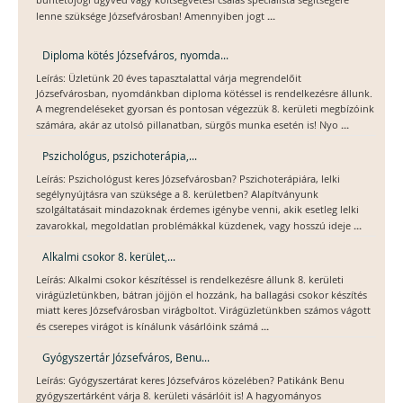
büntetőjogi ügyvéd vagy költségvetési csalás specialista segítségére
...
lenne szüksége Józsefvárosban! Amennyiben jogt
Diploma kötés Józsefváros, nyomda...
Leírás: Üzletünk 20 éves tapasztalattal várja megrendelőit
Józsefvárosban, nyomdánkban diploma kötéssel is rendelkezésre állunk.
A megrendeléseket gyorsan és pontosan végezzük 8. kerületi megbízóink
...
számára, akár az utolsó pillanatban, sürgős munka esetén is! Nyo
Pszichológus, pszichoterápia,...
Leírás: Pszichológust keres Józsefvárosban? Pszichoterápiára, lelki
segélynyújtásra van szüksége a 8. kerületben? Alapítványunk
szolgáltatásait mindazoknak érdemes igénybe venni, akik esetleg lelki
...
zavarokkal, megoldatlan problémákkal küzdenek, vagy hosszú ideje
Alkalmi csokor 8. kerület,...
Leírás: Alkalmi csokor készítéssel is rendelkezésre állunk 8. kerületi
virágüzletünkben, bátran jöjjön el hozzánk, ha ballagási csokor készítés
miatt keres Józsefvárosban virágboltot. Virágüzletünkben számos vágott
...
és cserepes virágot is kínálunk vásárlóink számá
Gyógyszertár Józsefváros, Benu...
Leírás: Gyógyszertárat keres Józsefváros közelében? Patikánk Benu
gyógyszertárként várja 8. kerületi vásárlóit is! A hagyományos