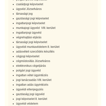
családjogi képviselet
ügyvéd Józsefváros
társasági jog
gazdasági jogi képviselet
ingatlanjogi képviselet
munkajogi ügyvéd VIII. kerület
ingatlanjogi ügyvéd
végrehajtási eljárás
társasági jogi képviselet
ügyvédi munkavédelem 8. kerület
adásvételi szerződés készítés
cégjogi képviselet
cégmódosítás Józsefváros
elektronikus cégeljárás
polgári jogi ügyvéd
ingatlan vétel ügyintézés
jogi tanácsadás VIII. kerület
ingatlan adás ügyintézés
ügyvédi ellenjegyzés
gazdaság jogi ügyvéd
jogi képviselet 8. kerület
ügyvédi védelem