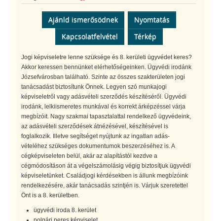
Ajánld ismerősödnek
Nyomtatás
Kapcsolatfelvétel
Térkép
Jogi képviseletre lenne szüksége és 8. kerületi ügyvédet keres?
Akkor keressen bennünket elérhetőségeinken. Ügyvédi irodánk
Józsefvárosban található. Szinte az összes szakterületen jogi
tanácsadást biztosítunk Önnek. Legyen szó munkajogi
képviseletről vagy adásvételi szerződés készítéséről. Ügyvédi
irodánk, lelkiismeretes munkával és korrekt árképzéssel várja
megbízóit. Nagy szakmai tapasztalattal rendelkező ügyvédeink,
az adásvételi szerződések átnézésével, készítésével is
foglalkozik. Illetve segítséget nyújtunk az ingatlan adás-
vételéhez szükséges dokumentumok beszerzéséhez is. A
cégképviseleten belül, akár az alapítástól kezdve a
cégmódosításon át a végelszámolásig végig biztosítjuk ügyvédi
képviseletünket. Családjogi kérdésekben is állunk megbízóink
rendelkezésére, akár tanácsadás szintjén is. Várjuk szeretettel
Önt is a 8. kerületben.
ügyvédi iroda 8. kerület
polgári peres képviselet