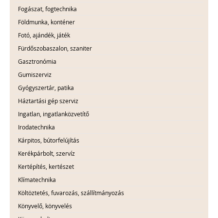
Fogászat, fogtechnika
Földmunka, konténer
Fotó, ajándék, játék
Fürdőszobaszalon, szaniter
Gasztronómia
Gumiszerviz
Gyógyszertár, patika
Háztartási gép szerviz
Ingatlan, ingatlanközvetítő
Irodatechnika
Kárpitos, bútorfelújítás
Kerékpárbolt, szervíz
Kertépítés, kertészet
Klímatechnika
Költöztetés, fuvarozás, szállítmányozás
Könyvelő, könyvelés