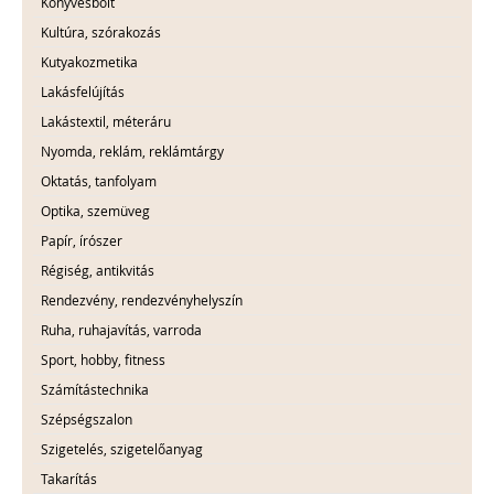
Könyvesbolt
Kultúra, szórakozás
Kutyakozmetika
Lakásfelújítás
Lakástextil, méteráru
Nyomda, reklám, reklámtárgy
Oktatás, tanfolyam
Optika, szemüveg
Papír, írószer
Régiség, antikvitás
Rendezvény, rendezvényhelyszín
Ruha, ruhajavítás, varroda
Sport, hobby, fitness
Számítástechnika
Szépségszalon
Szigetelés, szigetelőanyag
Takarítás