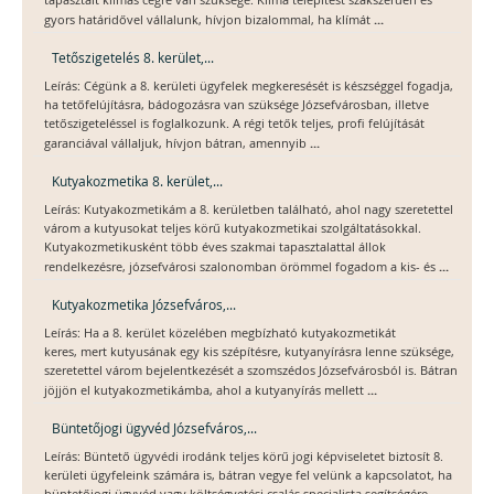
tapasztalt klímás cégre van szüksége. Klíma telepítést szakszerűen és
...
gyors határidővel vállalunk, hívjon bizalommal, ha klímát
Tetőszigetelés 8. kerület,...
Leírás: Cégünk a 8. kerületi ügyfelek megkeresését is készséggel fogadja,
ha tetőfelújításra, bádogozásra van szüksége Józsefvárosban, illetve
tetőszigeteléssel is foglalkozunk. A régi tetők teljes, profi felújítását
...
garanciával vállaljuk, hívjon bátran, amennyib
Kutyakozmetika 8. kerület,...
Leírás: Kutyakozmetikám a 8. kerületben található, ahol nagy szeretettel
várom a kutyusokat teljes körű kutyakozmetikai szolgáltatásokkal.
Kutyakozmetikusként több éves szakmai tapasztalattal állok
...
rendelkezésre, józsefvárosi szalonomban örömmel fogadom a kis- és
Kutyakozmetika Józsefváros,...
Leírás: Ha a 8. kerület közelében megbízható kutyakozmetikát
keres, mert kutyusának egy kis szépítésre, kutyanyírásra lenne szüksége,
szeretettel várom bejelentkezését a szomszédos Józsefvárosból is. Bátran
...
jöjjön el kutyakozmetikámba, ahol a kutyanyírás mellett
Büntetőjogi ügyvéd Józsefváros,...
Leírás: Büntető ügyvédi irodánk teljes körű jogi képviseletet biztosít 8.
kerületi ügyfeleink számára is, bátran vegye fel velünk a kapcsolatot, ha