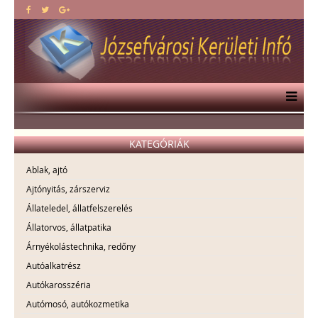
KATEGÓRIÁK
Ablak, ajtó
Ajtónyitás, zárszerviz
Állateledel, állatfelszerelés
Állatorvos, állatpatika
Árnyékolástechnika, redőny
Autóalkatrész
Autókarosszéria
Autómosó, autókozmetika