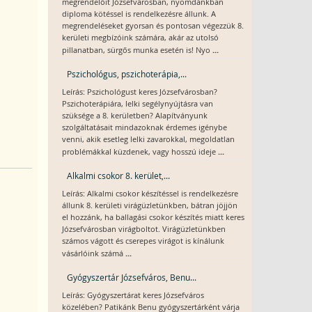
megrendelőit Józsefvárosban, nyomdánkban
diploma kötéssel is rendelkezésre állunk. A
megrendeléseket gyorsan és pontosan végezzük 8.
kerületi megbízóink számára, akár az utolsó
...
pillanatban, sürgős munka esetén is! Nyo
Pszichológus, pszichoterápia,...
Leírás: Pszichológust keres Józsefvárosban?
Pszichoterápiára, lelki segélynyújtásra van
szüksége a 8. kerületben? Alapítványunk
szolgáltatásait mindazoknak érdemes igénybe
venni, akik esetleg lelki zavarokkal, megoldatlan
...
problémákkal küzdenek, vagy hosszú ideje
Alkalmi csokor 8. kerület,...
Leírás: Alkalmi csokor készítéssel is rendelkezésre
állunk 8. kerületi virágüzletünkben, bátran jöjjön
el hozzánk, ha ballagási csokor készítés miatt keres
Józsefvárosban virágboltot. Virágüzletünkben
számos vágott és cserepes virágot is kínálunk
...
vásárlóink számá
Gyógyszertár Józsefváros, Benu...
Leírás: Gyógyszertárat keres Józsefváros
közelében? Patikánk Benu gyógyszertárként várja