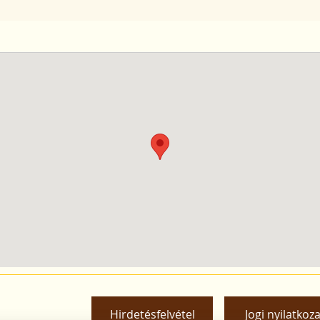
Hirdetésfelvétel
Jogi nyilatkoza