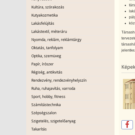
tár
Kultúra, szórakozás
lak
Kutyakozmetika
pál
Lakásfelújítás
közö
Lakástextil, méteráru
Társash
tervezet
Nyomda, reklám, reklámtárgy
társashá
Oktatás, tanfolyam
jelentke
Optika, szemüveg
Papír, írószer
Képek
Régiség, antikvitás
Rendezvény, rendezvényhelyszín
Ruha, ruhajavítás, varroda
Sport, hobby, fitness
Számítástechnika
Szépségszalon
Szigetelés, szigetelőanyag
Takarítás