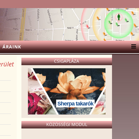
ÁRAINK
CSIGAPLÁZA
erület
Sherpa takarók
KÖZÖSSÉGI MODUL