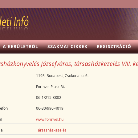
A KERÜLETRŐL
SZAKMAI CIKKEK
REGISZTRÁCIÓ
sházkönyvelés Józsefváros, társasházkezelés VIII. k
1193, Budapest, Csokonai u. 6.
Forinvel Plusz Bt.
06-1/215-3802
lefon
06-30/990-4019
l
www.forinvel.hu
ia
Társasházkezelés