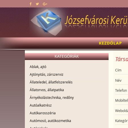
KEZDŐLAP
KATEGÓRIÁK
Társa
Ablak, ajtó
Cím
Ajtónyitás, zárszerviz
Név
Állateledel, állatfelszerelés
Állatorvos, állatpatika
Telefon
Árnyékolástechnika, redőny
Mobilte
Autóalkatrész
Webolda
Autókarosszéria
Autómosó, autókozmetika
Kategór