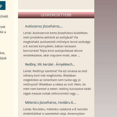
ép
LEGKERESETTEBB
ízható
Autószerviz Józsefváros,...
 sok
lül a
Leírás: Autószervizt keres Józsefváros közelében,
mert probléma adódott az autójával? Ha
megbízható autószerelő műhelyre lenne szüksége
a 8. kerület környékén, bátran keressen
bennünket! Teljes körű autójavítással állunk
ása,
...
rendelkezésre, akár olajcsere miatt, akár
árjuk
Redőny, VIII. kerület - Árnyéktech...
Leírás: Redőnyt szeretne? Ha ezt olvassa az első
néhány kört már megfutotta. Általában
megkérdezi az ismerőseit nem tudsz egy jó
redőnyöst? Általában a válasz ez volt: Nem, de
mért nem keresel a neten: redőny kulcsszóra talált
...
cégek messze voltak otthonomtól vagy
Méteráru Józsefváros, rövidáru 8....
Leírás: Rövidáru, méteráru üzletünk a 8. kerületi
érdeklődőket is szeretettel várja. Amennyiben