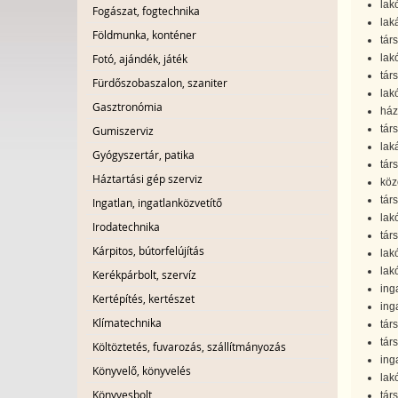
lak
Fogászat, fogtechnika
lak
Földmunka, konténer
tár
Fotó, ajándék, játék
lak
tár
Fürdőszobaszalon, szaniter
lak
Gasztronómia
ház
tár
Gumiszerviz
lak
Gyógyszertár, patika
tár
Háztartási gép szerviz
köz
tár
Ingatlan, ingatlanközvetítő
lak
Irodatechnika
tár
Kárpitos, bútorfelújítás
lak
lakó
Kerékpárbolt, szervíz
ing
Kertépítés, kertészet
ing
Klímatechnika
tár
tár
Költöztetés, fuvarozás, szállítmányozás
ing
Könyvelő, könyvelés
lak
Könyvesbolt
tár