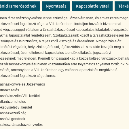
ánld ismerősödnek
Nyomtatás
Kapcsolatfelvétel
Térk
ben társasházkönyvelésre lenne szüksége Józsefvárosban, és emiatt keres megb
zkezeléssel foglalkozó céget a VIII. kerületben, forduljon hozzánk bizalommal.
ú végzettséggel vállalom a társasházkezeléssel kapcsolatos feladatok elvégzését,
kmai tapasztalattal rendelkezem. Szolgáltatásaink között a társasházkezelésen be
zkönyvelés is biztosított, a teljes körű kiszolgálás érdekében. A megbízás előtt
elmérést végzünk, helyszíni bejárással, tájékozódással, s ez után kezdjük meg a
zkezeléssel, üzemeltetéssel kapcsolatos teendők ellátását, jogszabályi
zéseknek megfelelően. Kiemelt fontosságot kap a közös költség tartozások behajt
sz társasházkönyvelésünknek köszönhetően erre folyamatos figyelmet fordítunk. V
ését, amennyiben a VIII. kerületben egy valóban tapasztalt és megbízható
zkezeléssel foglalkozó céget keres.
sasházkönyvelés Józsefváros
atlankezelés
sasházkezelés VIII. kerület
atlanüzemeltetés
óképviselet 8. kerület
sasházkezelő cég
sasházi gondnok
rakész társasházkönyvelés