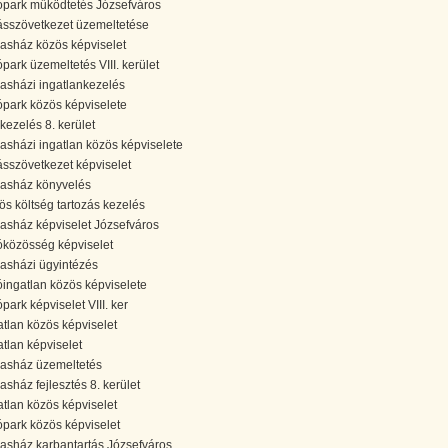
ópark működtetés Józsefváros
ásszövetkezet üzemeltetése
sasház közös képviselet
ópark üzemeltetés VIII. kerület
sasházi ingatlankezelés
ópark közös képviselete
kezelés 8. kerület
sasházi ingatlan közös képviselete
ásszövetkezet képviselet
sasház könyvelés
ös költség tartozás kezelés
sasház képviselet Józsefváros
óközösség képviselet
sasházi ügyintézés
óingatlan közös képviselete
park képviselet VIII. ker
atlan közös képviselet
atlan képviselet
sasház üzemeltetés
sasház fejlesztés 8. kerület
atlan közös képviselet
ópark közös képviselet
sasház karbantartás Józsefváros