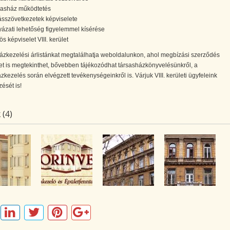
sasház működtetés
ásszövetkezetek képviselete
yázati lehetőség figyelemmel kísérése
s képviselet VIII. kerület
ázkezelési árlistánkat megtalálhatja weboldalunkon, ahol megbízási szerződés
et is megtekinthet, bővebben tájékozódhat társasházkönyvelésünkről, a
zkezelés során elvégzett tevékenységeinkről is. Várjuk VIII. kerületi ügyfeleink
zését is!
 (4)