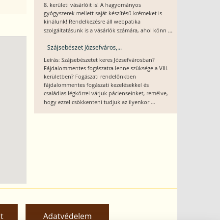
8. kerületi vásárlóit is! A hagyományos
gyógyszerek mellett saját készítésű krémeket is
kínálunk! Rendelkezésre áll webpatika
...
szolgáltatásunk is a vásárlók számára, ahol könn
Szájsebészet Józsefváros,...
Leírás: Szájsebészetet keres Józsefvárosban?
Fájdalommentes fogászatra lenne szüksége a VIII.
kerületben? Fogászati rendelőnkben
fájdalommentes fogászati kezelésekkel és
családias légkörrel várjuk pácienseinket, remélve,
...
hogy ezzel csökkenteni tudjuk az ilyenkor
t
Adatvédelem