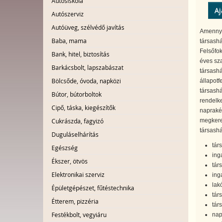
Autósiskola
Aj
Autószerviz
Autóüveg, szélvédő javítás
Amennyi
Baba, mama
társashá
Felsőfok
Bank, hitel, biztosítás
éves sza
Barkácsbolt, lapszabászat
társashá
Bölcsőde, óvoda, napközi
állapotf
társashá
Bútor, bútorboltok
rendelke
Cipő, táska, kiegészítők
napraké
Cukrászda, fagyizó
megkeres
társashá
Duguláselhárítás
tár
Egészség
ing
Ékszer, ötvös
tár
Elektronikai szerviz
ing
lak
Épületgépészet, fűtéstechnika
tár
Étterem, pizzéria
tár
Festékbolt, vegyiáru
nap