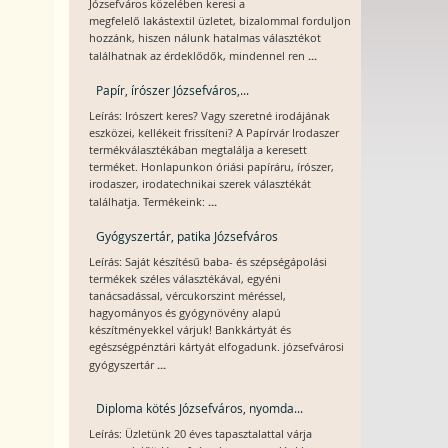
Józsefváros közelében keresi a
megfelelő lakástextil üzletet, bizalommal forduljon
hozzánk, hiszen nálunk hatalmas választékot
...
találhatnak az érdeklődők, mindennel ren
Papír, írószer Józsefváros,...
Leírás: Irószert keres? Vagy szeretné irodájának
eszközei, kellékeit frissíteni? A Papírvár Irodaszer
termékválasztékában megtalálja a keresett
terméket. Honlapunkon óriási papíráru, írószer,
irodaszer, irodatechnikai szerek választékát
...
találhatja. Termékeink:
Gyógyszertár, patika Józsefváros
Leírás: Saját készítésű baba- és szépségápolási
termékek széles választékával, egyéni
tanácsadással, vércukorszint méréssel,
hagyományos és gyógynövény alapú
készítményekkel várjuk! Bankkártyát és
egészségpénztári kártyát elfogadunk. józsefvárosi
...
gyógyszertár
Diploma kötés Józsefváros, nyomda...
Leírás: Üzletünk 20 éves tapasztalattal várja