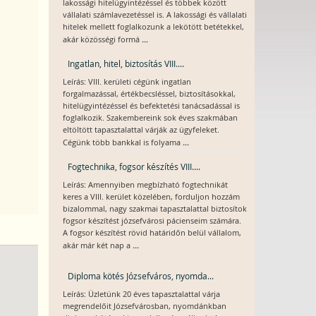
lakossági hitelügyintézéssel és többek között
vállalati számlavezetéssel is. A lakossági és vállalati
hitelek mellett foglalkozunk a lekötött betétekkel,
...
akár közösségi formá
Ingatlan, hitel, biztosítás VIII....
Leírás: VIII. kerületi cégünk ingatlan
forgalmazással, értékbecsléssel, biztosításokkal,
hitelügyintézéssel és befektetési tanácsadással is
foglalkozik. Szakembereink sok éves szakmában
eltöltött tapasztalattal várják az ügyfeleket.
...
Cégünk több bankkal is folyama
Fogtechnika, fogsor készítés VIII....
Leírás: Amennyiben megbízható fogtechnikát
keres a VIII. kerület közelében, forduljon hozzám
bizalommal, nagy szakmai tapasztalattal biztosítok
fogsor készítést józsefvárosi pácienseim számára.
A fogsor készítést rövid határidőn belül vállalom,
...
akár már két nap a
Diploma kötés Józsefváros, nyomda...
Leírás: Üzletünk 20 éves tapasztalattal várja
megrendelőit Józsefvárosban, nyomdánkban