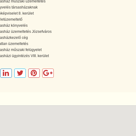
sasház műszaki üzemeltetés
yvelés társasházaknak
óképviselet 8. kerület
letüzemeltető
sasház könyvelés
sasház üzemeltetés Józsefváros
sasházkezelő cég
atlan üzemeltetés
sasház műszaki felügyelet
sasházi ügyintézés VIII. kerület