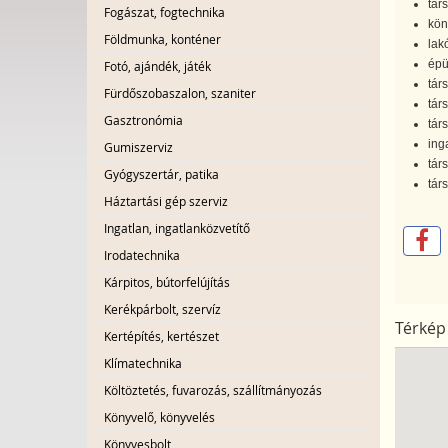
tár
Fogászat, fogtechnika
kön
Földmunka, konténer
lak
épü
Fotó, ajándék, játék
tár
Fürdőszobaszalon, szaniter
tár
Gasztronómia
tár
ing
Gumiszerviz
tár
Gyógyszertár, patika
tár
Háztartási gép szerviz
Ingatlan, ingatlanközvetítő
Irodatechnika
Kárpitos, bútorfelújítás
Kerékpárbolt, szervíz
Térkép
Kertépítés, kertészet
Klímatechnika
Költöztetés, fuvarozás, szállítmányozás
Könyvelő, könyvelés
Könyvesbolt