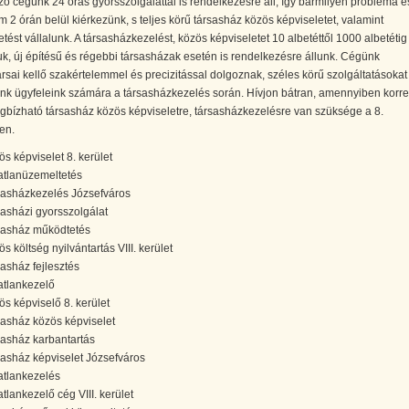
zó cégünk 24 órás gyorsszolgálattal is rendelkezésre áll, így bármilyen probléma 
2 órán belül kiérkezünk, s teljes körű társasház közös képviseletet, valamint
tést vállalunk. A társasházkezelést, közös képviseletet 10 albetéttől 1000 albetétig
juk, új építésű és régebbi társasházak esetén is rendelkezésre állunk. Cégünk
sai kellő szakértelemmel és precizitással dolgoznak, széles körű szolgáltatásokat
unk ügyfeleink számára a társasházkezelés során. Hívjon bátran, amennyiben korre
bízható társasház közös képviseletre, társasházkezelésre van szüksége a 8.
en.
ös képviselet 8. kerület
atlanüzemeltetés
sasházkezelés Józsefváros
sasházi gyorsszolgálat
sasház működtetés
s költség nyilvántartás VIII. kerület
sasház fejlesztés
atlankezelő
ös képviselő 8. kerület
sasház közös képviselet
sasház karbantartás
sasház képviselet Józsefváros
atlankezelés
atlankezelő cég VIII. kerület