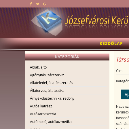
KEZDŐLAP
KATEGÓRIÁK
Társa
Ablak, ajtó
Cím
Ajtónyitás, zárszerviz
Kategór
Állateledel, állatfelszerelés
Állatorvos, állatpatika
Aj
Árnyékolástechnika, redőny
Autóalkatrész
Nagy sza
kerület
Autókarosszéria
társashá
Autómosó, autókozmetika
számára,