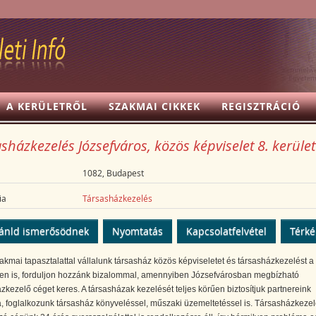
A KERÜLETRŐL
SZAKMAI CIKKEK
REGISZTRÁCIÓ
sházkezelés Józsefváros, közös képviselet 8. kerület
1082, Budapest
ia
Társasházkezelés
ánld ismerősödnek
Nyomtatás
Kapcsolatfelvétel
Térk
kmai tapasztalattal vállalunk társasház közös képviseletet és társasházkezelést a 
ben is, forduljon hozzánk bizalommal, amennyiben Józsefvárosban megbízható
zkezelő céget keres. A társasházak kezelését teljes körűen biztosítjuk partnereink
 foglalkozunk társasház könyveléssel, műszaki üzemeltetéssel is. Társasházkezel