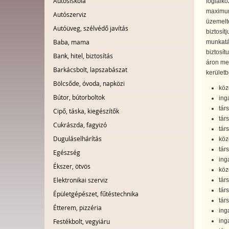
Autósiskola
foglalko
maximum 
Autószerviz
üzemelte
Autóüveg, szélvédő javítás
biztosít
Baba, mama
munkatár
biztosít
Bank, hitel, biztosítás
áron meg
Barkácsbolt, lapszabászat
kerületb
Bölcsőde, óvoda, napközi
köz
Bútor, bútorboltok
ing
tár
Cipő, táska, kiegészítők
tár
Cukrászda, fagyizó
tár
Duguláselhárítás
közö
tár
Egészség
ing
Ékszer, ötvös
köz
Elektronikai szerviz
tár
tár
Épületgépészet, fűtéstechnika
tár
Étterem, pizzéria
ing
ing
Festékbolt, vegyiáru