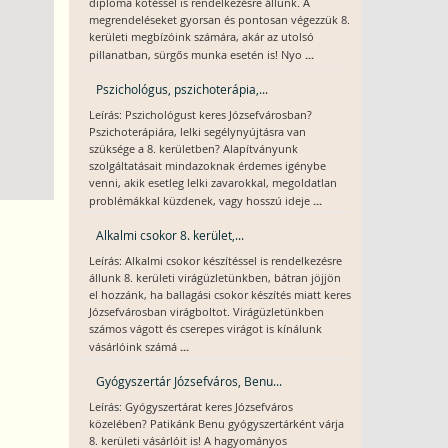
diploma kötéssel is rendelkezésre állunk. A
megrendeléseket gyorsan és pontosan végezzük 8.
kerületi megbízóink számára, akár az utolsó
...
pillanatban, sürgős munka esetén is! Nyo
Pszichológus, pszichoterápia,...
Leírás: Pszichológust keres Józsefvárosban?
Pszichoterápiára, lelki segélynyújtásra van
szüksége a 8. kerületben? Alapítványunk
szolgáltatásait mindazoknak érdemes igénybe
venni, akik esetleg lelki zavarokkal, megoldatlan
...
problémákkal küzdenek, vagy hosszú ideje
Alkalmi csokor 8. kerület,...
Leírás: Alkalmi csokor készítéssel is rendelkezésre
állunk 8. kerületi virágüzletünkben, bátran jöjjön
el hozzánk, ha ballagási csokor készítés miatt keres
Józsefvárosban virágboltot. Virágüzletünkben
számos vágott és cserepes virágot is kínálunk
...
vásárlóink számá
Gyógyszertár Józsefváros, Benu...
Leírás: Gyógyszertárat keres Józsefváros
közelében? Patikánk Benu gyógyszertárként várja
8. kerületi vásárlóit is! A hagyományos