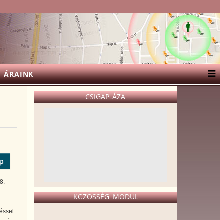
ÁRAINK
CSIGAPLÁZA
ép
8.
KÖZÖSSÉGI MODUL
éssel