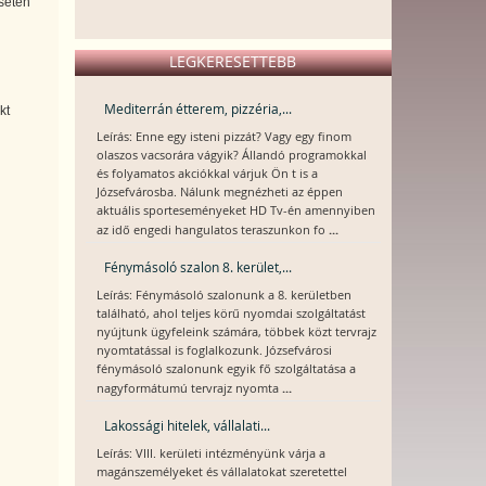
esetén
LEGKERESETTEBB
Mediterrán étterem, pizzéria,...
kt
Leírás: Enne egy isteni pizzát? Vagy egy finom
olaszos vacsorára vágyik? Állandó programokkal
és folyamatos akciókkal várjuk Ön t is a
Józsefvárosba. Nálunk megnézheti az éppen
aktuális sporteseményeket HD Tv-én amennyiben
...
az idő engedi hangulatos teraszunkon fo
Fénymásoló szalon 8. kerület,...
Leírás: Fénymásoló szalonunk a 8. kerületben
található, ahol teljes körű nyomdai szolgáltatást
nyújtunk ügyfeleink számára, többek közt tervrajz
nyomtatással is foglalkozunk. Józsefvárosi
fénymásoló szalonunk egyik fő szolgáltatása a
...
nagyformátumú tervrajz nyomta
Lakossági hitelek, vállalati...
Leírás: VIII. kerületi intézményünk várja a
magánszemélyeket és vállalatokat szeretettel