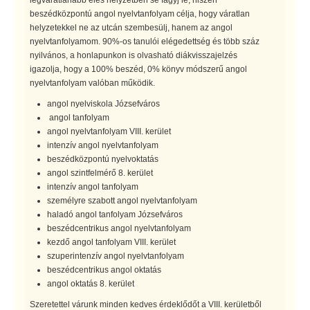
beszédközpontú angol nyelvtanfolyam célja, hogy váratlan
helyzetekkel ne az utcán szembesülj, hanem az angol
nyelvtanfolyamom. 90%-os tanulói elégedettség és több száz
nyilvános, a honlapunkon is olvasható diákvisszajelzés
igazolja, hogy a 100% beszéd, 0% könyv módszerű angol
nyelvtanfolyam valóban működik.
angol nyelviskola Józsefváros
angol tanfolyam
angol nyelvtanfolyam VIII. kerület
intenzív angol nyelvtanfolyam
beszédközpontú nyelvoktatás
angol szintfelmérő 8. kerület
intenzív angol tanfolyam
személyre szabott angol nyelvtanfolyam
haladó angol tanfolyam Józsefváros
beszédcentrikus angol nyelvtanfolyam
kezdő angol tanfolyam VIII. kerület
szuperintenzív angol nyelvtanfolyam
beszédcentrikus angol oktatás
angol oktatás 8. kerület
Szeretettel várunk minden kedves érdeklődőt a VIII. kerületből