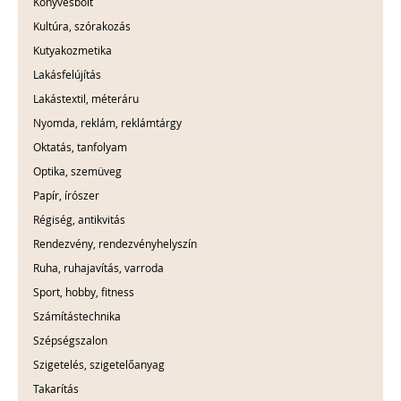
Könyvesbolt
Kultúra, szórakozás
Kutyakozmetika
Lakásfelújítás
Lakástextil, méteráru
Nyomda, reklám, reklámtárgy
Oktatás, tanfolyam
Optika, szemüveg
Papír, írószer
Régiség, antikvitás
Rendezvény, rendezvényhelyszín
Ruha, ruhajavítás, varroda
Sport, hobby, fitness
Számítástechnika
Szépségszalon
Szigetelés, szigetelőanyag
Takarítás