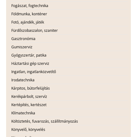
Fogászat, fogtechnika
Földmunka, konténer
Fotó, ajándék, játék
Fürdőszobaszalon, szaniter
Gasztronómia
Gumiszerviz
Gyógyszertár, patika
Háztartási gép szerviz
Ingatlan, ingatlanközvetítő
Irodatechnika
Kárpitos, bútorfelújítás
Kerékpárbolt, szervíz
Kertépítés, kertészet
Klímatechnika
Költöztetés, fuvarozás, szállítmányozás
Könyvelő, könyvelés