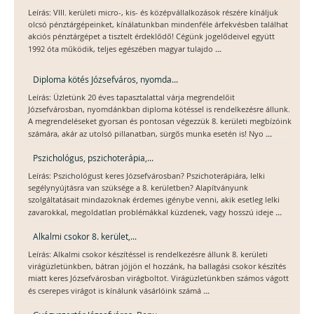
Leírás: VIII. kerületi micro-, kis- és középvállalkozások részére kínáljuk
olcsó pénztárgépeinket, kínálatunkban mindenféle árfekvésben találhat
akciós pénztárgépet a tisztelt érdeklődő! Cégünk jogelődeivel együtt
...
1992 óta működik, teljes egészében magyar tulajdo
Diploma kötés Józsefváros, nyomda...
Leírás: Üzletünk 20 éves tapasztalattal várja megrendelőit
Józsefvárosban, nyomdánkban diploma kötéssel is rendelkezésre állunk.
A megrendeléseket gyorsan és pontosan végezzük 8. kerületi megbízóink
...
számára, akár az utolsó pillanatban, sürgős munka esetén is! Nyo
Pszichológus, pszichoterápia,...
Leírás: Pszichológust keres Józsefvárosban? Pszichoterápiára, lelki
segélynyújtásra van szüksége a 8. kerületben? Alapítványunk
szolgáltatásait mindazoknak érdemes igénybe venni, akik esetleg lelki
...
zavarokkal, megoldatlan problémákkal küzdenek, vagy hosszú ideje
Alkalmi csokor 8. kerület,...
Leírás: Alkalmi csokor készítéssel is rendelkezésre állunk 8. kerületi
virágüzletünkben, bátran jöjjön el hozzánk, ha ballagási csokor készítés
miatt keres Józsefvárosban virágboltot. Virágüzletünkben számos vágott
...
és cserepes virágot is kínálunk vásárlóink számá