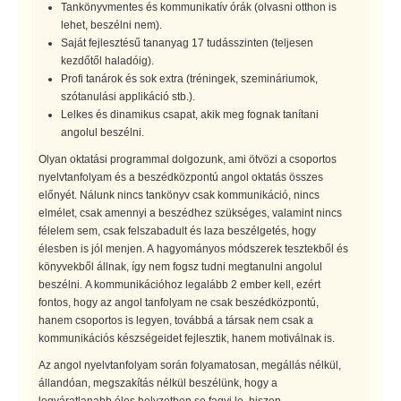
Tankönyvmentes és kommunikatív órák (olvasni otthon is
lehet, beszélni nem).
Saját fejlesztésű tananyag 17 tudásszinten (teljesen
kezdőtől haladóig).
Profi tanárok és sok extra (tréningek, szemináriumok,
szótanulási applikáció stb.).
Lelkes és dinamikus csapat, akik meg fognak tanítani
angolul beszélni.
Olyan oktatási programmal dolgozunk, ami ötvözi a csoportos
nyelvtanfolyam és a beszédközpontú angol oktatás összes
előnyét. Nálunk nincs tankönyv csak kommunikáció, nincs
elmélet, csak amennyi a beszédhez szükséges, valamint nincs
félelem sem, csak felszabadult és laza beszélgetés, hogy
élesben is jól menjen. A hagyományos módszerek tesztekből és
könyvekből állnak, így nem fogsz tudni megtanulni angolul
beszélni. A kommunikációhoz legalább 2 ember kell, ezért
fontos, hogy az angol tanfolyam ne csak beszédközpontú,
hanem csoportos is legyen, továbbá a társak nem csak a
kommunikációs készségeidet fejlesztik, hanem motiválnak is.
Az angol nyelvtanfolyam során folyamatosan, megállás nélkül,
állandóan, megszakítás nélkül beszélünk, hogy a
legváratlanabb éles helyzetben se fagyj le, hiszen