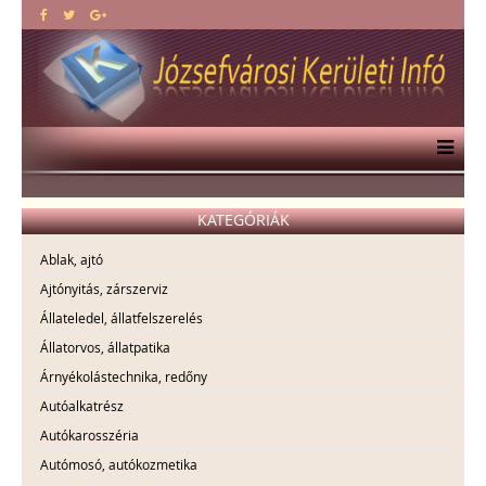
KATEGÓRIÁK
Ablak, ajtó
Ajtónyitás, zárszerviz
Állateledel, állatfelszerelés
Állatorvos, állatpatika
Árnyékolástechnika, redőny
Autóalkatrész
Autókarosszéria
Autómosó, autókozmetika