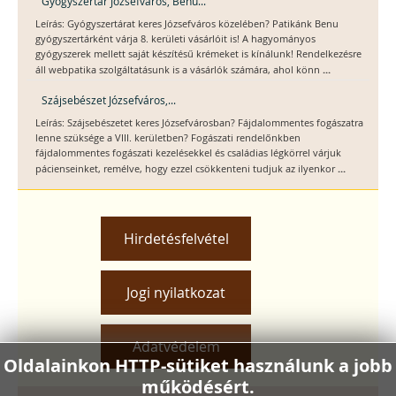
Gyógyszertár Józsefváros, Benu...
Leírás: Gyógyszertárat keres Józsefváros közelében? Patikánk Benu
gyógyszertárként várja 8. kerületi vásárlóit is! A hagyományos
gyógyszerek mellett saját készítésű krémeket is kínálunk! Rendelkezésre
...
áll webpatika szolgáltatásunk is a vásárlók számára, ahol könn
Szájsebészet Józsefváros,...
Leírás: Szájsebészetet keres Józsefvárosban? Fájdalommentes fogászatra
lenne szüksége a VIII. kerületben? Fogászati rendelőnkben
fájdalommentes fogászati kezelésekkel és családias légkörrel várjuk
...
pácienseinket, remélve, hogy ezzel csökkenteni tudjuk az ilyenkor
Hirdetésfelvétel
Jogi nyilatkozat
Adatvédelem
Oldalainkon HTTP-sütiket használunk a jobb
működésért.