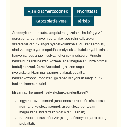
Ajánld ismerősödnek
Nyomtatás
Kapcsolatfelvétel
Térkép
Amennyiben nem tudsz angolul megszólalni, ha lefagysz és
görcsbe rándul a gyomrod amikor beszélni kell, akkor
szeretettel várunk angol nyelviskolánkba a VIII. kerületből is,
ahol van egy olyan megoldás, mely sokkal hatékonyabb mint a
hagyományos angol nyelvtanfolyamok módszerei. Angolul
beszélni, csakis beszéd közben lehet megtanulni, bizalommal
fordulj hozzánk Józsefvárosból is, hiszen angol
nyelviskolánkban már számos diáknak bevált a
beszédközpontú módszer, így téged is gyorsan megtudunk
tanítani kommunikálni.
Mi vár rád, ha angol nyelviskolánkba jelentkezel?
Ingyenes szintfelmérő (nincsenek apró betűs részletek és
nem jár elkötelezettséggel, viszont lézerpontosan
megmutatja, hol tartasz most a tanulásban).
Beszédcentrikus módszer (a leghatékonyabb, amit eddig
próbáltál).