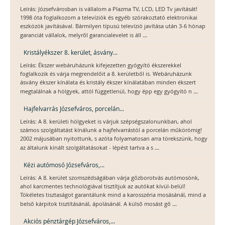
Leírás: Józsefvárosban is vállalom a Plazma TV, LCD, LED Tv javítását!
1998 óta foglalkozom a televíziók és egyéb szórakoztató elektronikai
eszközök javításával. Bármilyen típusú televízió javítása után 3-6 hónap
...
garanciát vállalok, melyről garancialevelet is áll
Kristályékszer 8. kerület, ásvány...
Leírás: Ékszer webáruházunk kifejezetten gyógyító ékszerekkel
foglalkozik és várja megrendelőit a 8. kerületből is. Webáruházunk
ásvány ékszer kínálata és kristály ékszer kínálatában minden ékszert
...
megtalálnak a hölgyek, attól függetlenül, hogy épp egy gyógyító n
Hajfelvarrás Józsefváros, porcelán...
Leírás: A 8. kerületi hölgyeket is várjuk szépségszalonunkban, ahol
számos szolgáltatást kínálunk a hajfelvarrástól a porcelán műkörömig!
2002 májusában nyitottunk, s azóta folyamatosan arra törekszünk, hogy
...
az általunk kínált szolgáltatásokat - lépést tartva a s
Kézi autómosó Józsefváros,...
Leírás: A 8. kerület szomszédságában várja gőzborotvás autómosónk,
ahol karcmentes technológiával tisztítjuk az autókat kívül-belül!
Tökéletes tisztaságot garantálunk mind a karosszéria mosásánál, mind a
...
belső kárpitok tisztításánál, ápolásánál. A külső mosást gő
Akciós pénztárgép Józsefváros,...