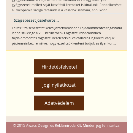
gyógyszerek mellett saját készítésű krémeket is kínálunk! Rendelkezésre
...
áll webpatika szolgáltatásunk is a vásárlók számára, ahol könn
Szájsebészet Józsefváros,...
Leírás: Szájsebészetet keres Józsefvárosban? Fájdalommentes fogászatra
lenne szüksége a VIII. kerületben? Fogászati rendelőnkben
fájdalommentes fogászati kezelésekkel és családias légkörrel várjuk
...
pácienseinket, remélve, hogy ezzel csökkenteni tudjuk az ilyenkor
Hirdetésfelvétel
Jogi nyilatkozat
Adatvédelem
© 2015 Awacs Design és Reklámiroda Kft. Minden jog fenntartva.