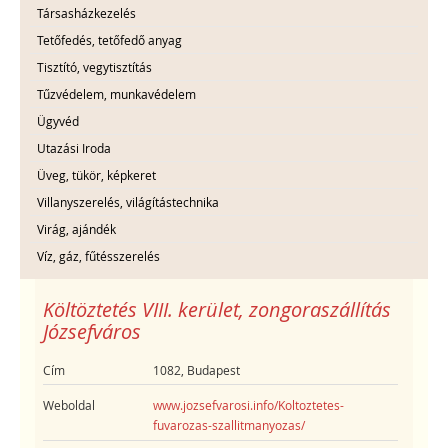
Társasházkezelés
Tetőfedés, tetőfedő anyag
Tisztító, vegytisztítás
Tűzvédelem, munkavédelem
Ügyvéd
Utazási Iroda
Üveg, tükör, képkeret
Villanyszerelés, világítástechnika
Virág, ajándék
Víz, gáz, fűtésszerelés
Költöztetés VIII. kerület, zongoraszállítás
Józsefváros
Cím
1082, Budapest
Weboldal
www.jozsefvarosi.info/Koltoztetes-
fuvarozas-szallitmanyozas/