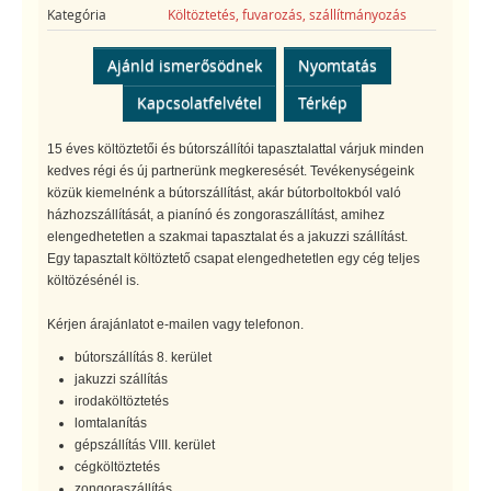
Kategória
Költöztetés, fuvarozás, szállítmányozás
Ajánld ismerősödnek
Nyomtatás
Kapcsolatfelvétel
Térkép
15 éves költöztetői és bútorszállítói tapasztalattal várjuk minden
kedves régi és új partnerünk megkeresését. Tevékenységeink
közük kiemelnénk a bútorszállítást, akár bútorboltokból való
házhozszállítását, a pianínó és zongoraszállítást, amihez
elengedhetetlen a szakmai tapasztalat és a jakuzzi szállítást.
Egy tapasztalt költöztető csapat elengedhetetlen egy cég teljes
költözésénél is.
Kérjen árajánlatot e-mailen vagy telefonon.
bútorszállítás 8. kerület
jakuzzi szállítás
irodaköltöztetés
lomtalanítás
gépszállítás VIII. kerület
cégköltöztetés
zongoraszállítás