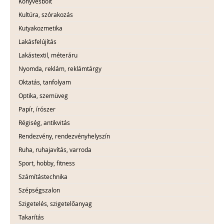
Könyvesbolt
Kultúra, szórakozás
Kutyakozmetika
Lakásfelújítás
Lakástextil, méteráru
Nyomda, reklám, reklámtárgy
Oktatás, tanfolyam
Optika, szemüveg
Papír, írószer
Régiség, antikvitás
Rendezvény, rendezvényhelyszín
Ruha, ruhajavítás, varroda
Sport, hobby, fitness
Számítástechnika
Szépségszalon
Szigetelés, szigetelőanyag
Takarítás