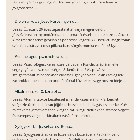
Bankkártyát és egészségpénztári kártyát elfogadunk. józsefvárosi
...
gyógyszertár
Diploma kötés Józsefváros, nyomda...
Leírás: Üzletünk 20 éves tapasztalattal várja megrendelőit
Józsefvárosban, nyomdánkban diploma kötéssel is rendelkezésre állunk.
A megrendeléseket gyorsan és pontosan végezzük 8. kerületi megbízóink
...
számára, akár az utolsó pillanatban, sürgős munka esetén is! Nyo
Pszichológus, pszichoterápia,...
Leírás: Pszichológust keres Józsefvárosban? Pszichoterápiára, lelki
segélynyújtásra van szüksége a 8. kerületben? Alapítványunk
szolgáltatásait mindazoknak érdemes igénybe venni, akik esetleg lelki
...
zavarokkal, megoldatlan problémákkal küzdenek, vagy hosszú ideje
Alkalmi csokor 8. kerület,...
Leírás: Alkalmi csokor készítéssel is rendelkezésre állunk 8. kerületi
virágüzletünkben, bátran jöjjön el hozzánk, ha ballagási csokor készítés
miatt keres Józsefvárosban virágboltot. Virágüzletünkben számos vágott
...
és cserepes virágot is kínálunk vásárlóink számá
Gyógyszertár Józsefváros, Benu...
Leírás: Gyógyszertárat keres Józsefváros közelében? Patikánk Benu
gyógyszertárként várja 8. kerületi vásárlóit is! A hagyományos