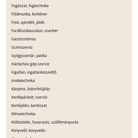
Fogászat, fogtechnika
Földmunka, konténer
Fotó, ajándék, játék
Fürdőszobaszalon, szaniter
Gasztronómia
Gumiszerviz
Gyógyszertár, patika
Háztartási gép szerviz
Ingatlan, ingatlanközvetítő
Irodatechnika
Kárpitos, bútorfelújítás
Kerékpárbolt, szervíz
Kertépítés, kertészet
Klímatechnika
Költöztetés, fuvarozás, szállítmányozás
Könyvelő, könyvelés