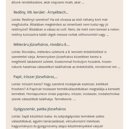
...
állunk rendelkezésre, akár olajcsere miatt, akár
Redőny, VIII. kerület - Árnyéktech...
Leírás: Redőnyt szeretne? Ha ezt olvassa az első néhány kört már
megfutotta. Általában megkérdezi az ismerőseit nem tudsz egy jó
redőnyöst? Általában a válasz ez volt: Nem, de mért nem keresel a neten:
...
redőny kulcsszóra talált cégek messze voltak otthonomtól vagy
Méteráru Józsefváros, rövidáru 8....
Leírás: Rövidáru, méteráru üzletünk a 8. kerületi érdeklődőket is
szeretettel várja. Amennyiben Józsefváros közelében keresi a
megfelelő lakástextil üzletet, bizalommal forduljon hozzánk, hiszen
...
nálunk hatalmas választékot találhatnak az érdeklődők, mindennel ren
Papír, írószer Józsefváros,...
Leírás: Irószert keres? Vagy szeretné irodájának eszközei, kellékeit
frissíteni? A Papírvár Irodaszer termékválasztékában megtalálja a keresett
terméket. Honlapunkon óriási papíráru, írószer, irodaszer, irodatechnikai
...
szerek választékát találhatja. Termékeink:
Gyógyszertár, patika Józsefváros
Leírás: Saját készítésű baba- és szépségápolási termékek széles
választékával, egyéni tanácsadással, vércukorszint méréssel,
hagyományos és gyógynövény alapú készítményekkel várjuk!