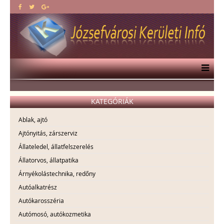
KATEGÓRIÁK
Ablak, ajtó
Ajtónyitás, zárszerviz
Állateledel, állatfelszerelés
Állatorvos, állatpatika
Árnyékolástechnika, redőny
Autóalkatrész
Autókarosszéria
Autómosó, autókozmetika