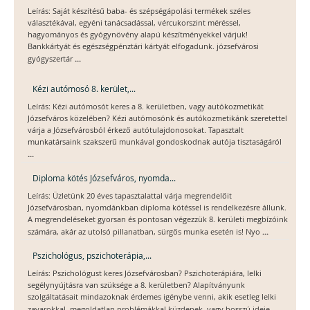
Leírás: Saját készítésű baba- és szépségápolási termékek széles
választékával, egyéni tanácsadással, vércukorszint méréssel,
hagyományos és gyógynövény alapú készítményekkel várjuk!
Bankkártyát és egészségpénztári kártyát elfogadunk. józsefvárosi
...
gyógyszertár
Kézi autómosó 8. kerület,...
Leírás: Kézi autómosót keres a 8. kerületben, vagy autókozmetikát
Józsefváros közelében? Kézi autómosónk és autókozmetikánk szeretettel
várja a Józsefvárosból érkező autótulajdonosokat. Tapasztalt
munkatársaink szakszerű munkával gondoskodnak autója tisztaságáról
...
Diploma kötés Józsefváros, nyomda...
Leírás: Üzletünk 20 éves tapasztalattal várja megrendelőit
Józsefvárosban, nyomdánkban diploma kötéssel is rendelkezésre állunk.
A megrendeléseket gyorsan és pontosan végezzük 8. kerületi megbízóink
...
számára, akár az utolsó pillanatban, sürgős munka esetén is! Nyo
Pszichológus, pszichoterápia,...
Leírás: Pszichológust keres Józsefvárosban? Pszichoterápiára, lelki
segélynyújtásra van szüksége a 8. kerületben? Alapítványunk
szolgáltatásait mindazoknak érdemes igénybe venni, akik esetleg lelki
...
zavarokkal, megoldatlan problémákkal küzdenek, vagy hosszú ideje