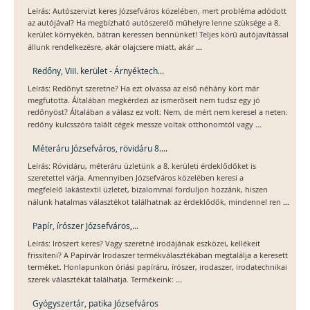
Leírás: Autószervizt keres Józsefváros közelében, mert probléma adódott
az autójával? Ha megbízható autószerelő műhelyre lenne szüksége a 8.
kerület környékén, bátran keressen bennünket! Teljes körű autójavítással
...
állunk rendelkezésre, akár olajcsere miatt, akár
Redőny, VIII. kerület - Árnyéktech...
Leírás: Redőnyt szeretne? Ha ezt olvassa az első néhány kört már
megfutotta. Általában megkérdezi az ismerőseit nem tudsz egy jó
redőnyöst? Általában a válasz ez volt: Nem, de mért nem keresel a neten:
...
redőny kulcsszóra talált cégek messze voltak otthonomtól vagy
Méteráru Józsefváros, rövidáru 8....
Leírás: Rövidáru, méteráru üzletünk a 8. kerületi érdeklődőket is
szeretettel várja. Amennyiben Józsefváros közelében keresi a
megfelelő lakástextil üzletet, bizalommal forduljon hozzánk, hiszen
...
nálunk hatalmas választékot találhatnak az érdeklődők, mindennel ren
Papír, írószer Józsefváros,...
Leírás: Irószert keres? Vagy szeretné irodájának eszközei, kellékeit
frissíteni? A Papírvár Irodaszer termékválasztékában megtalálja a keresett
terméket. Honlapunkon óriási papíráru, írószer, irodaszer, irodatechnikai
...
szerek választékát találhatja. Termékeink:
Gyógyszertár, patika Józsefváros