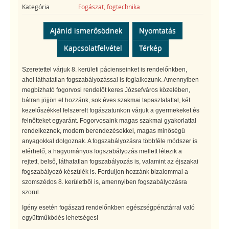
Kategória
Fogászat, fogtechnika
Ajánld ismerősödnek
Nyomtatás
Kapcsolatfelvétel
Térkép
Szeretettel várjuk 8. kerületi pácienseinket is rendelőnkben,
ahol láthatatlan fogszabályozással is foglalkozunk. Amennyiben
megbízható fogorvosi rendelőt keres Józsefváros közelében,
bátran jöjjön el hozzánk, sok éves szakmai tapasztalattal, két
kezelőszékkel felszerelt fogászatunkon várjuk a gyermekeket és
felnőtteket egyaránt. Fogorvosaink magas szakmai gyakorlattal
rendelkeznek, modern berendezésekkel, magas minőségű
anyagokkal dolgoznak. A fogszabályozásra többféle módszer is
elérhető, a hagyományos fogszabályozás mellett létezik a
rejtett, belső, láthatatlan fogszabályozás is, valamint az éjszakai
fogszabályozó készülék is. Forduljon hozzánk bizalommal a
szomszédos 8. kerületből is, amennyiben fogszabályozásra
szorul.
Igény esetén fogászati rendelőnkben egészségpénztárral való
együttműködés lehetséges!