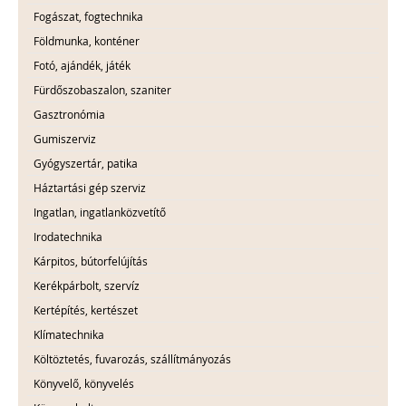
Fogászat, fogtechnika
Földmunka, konténer
Fotó, ajándék, játék
Fürdőszobaszalon, szaniter
Gasztronómia
Gumiszerviz
Gyógyszertár, patika
Háztartási gép szerviz
Ingatlan, ingatlanközvetítő
Irodatechnika
Kárpitos, bútorfelújítás
Kerékpárbolt, szervíz
Kertépítés, kertészet
Klímatechnika
Költöztetés, fuvarozás, szállítmányozás
Könyvelő, könyvelés