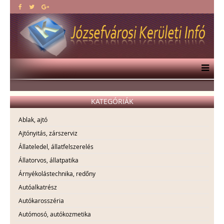
KATEGÓRIÁK
Ablak, ajtó
Ajtónyitás, zárszerviz
Állateledel, állatfelszerelés
Állatorvos, állatpatika
Árnyékolástechnika, redőny
Autóalkatrész
Autókarosszéria
Autómosó, autókozmetika