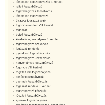
láthatatlan fogszabályozás 8. kerület
rejtett fogszabályozó
fogszabályozás Józsefváros
láthatatlan fogszabályozó
éjszakai fogszabályozó
fogorvosi rendelő VIII. kerület
fogászat
belső fogszabályozó
kivehető fogszabályozó 8. kerület
fogszabályozó szakorvos
fogászati rendelés
gyerekkori fogszabályozás
fogszabályozó Józsefváros
hagyományos fogszabályozó
fogorvos VIII. kerület
rögzített fém fogszabályozó
felnőtt fogszabályozás
gyermek fogszabályozás
fogászati rendelő 8. kerület
fogszabályozó készülék
rögzített fogszabályozás
éjszakai fogszabályozás
felnőttkori fogszabályozás Józsefváros