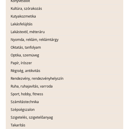
Könyvesbolt
Kultúra, szórakozás
Kutyakozmetika
Lakásfelújítás
Lakástextil, méteráru
Nyomda, reklám, reklámtárgy
Oktatás, tanfolyam
Optika, szemüveg
Papír, írószer
Régiség, antikvitás
Rendezvény, rendezvényhelyszín
Ruha, ruhajavítás, varroda
Sport, hobby, fitness
Számítástechnika
Szépségszalon
Szigetelés, szigetelőanyag
Takarítás