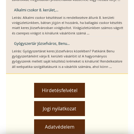
Alkalmi csokor 8. kerület,...
Leírás: Alkalmi csokor készítéssel is rendelkezésre állunk 8. kerületi
virágüzletünkben, bátran jöjjön el hozzánk, ha ballagási csokor készítés
miatt keres Józsefvárosban virágboltot. Virágüzletünkben számos vágott
...
és cserepes virágot is kínálunk vásárlóink számá
Gyógyszertár Józsefváros, Benu...
Leírás: Gyógyszertárat keres Józsefváros közelében? Patikánk Benu
gyógyszertárként várja 8. kerületi vásárlóit is! A hagyományos
gyógyszerek mellett saját készítésű krémeket is kínálunk! Rendelkezésre
...
áll webpatika szolgáltatásunk is a vásárlók számára, ahol könn
Hirdetésfelvétel
Jogi nyilatkozat
Adatvédelem