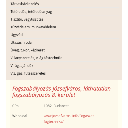
Társasházkezelés
Tetőfedés, tetőfedő anyag
Tisztító, vegytisztítás
Tűzvédelem, munkavédelem
Ügyvéd
Utazási Iroda
Üveg, tükör, képkeret
Villanyszerelés, világítástechnika
Virág, ajándék
Víz, gáz, fűtésszerelés
Fogszabályozás Józsefváros, láthatatlan
fogszabályozás 8. kerület
Cím
1082, Budapest
Weboldal
www.jozsefvarosi.info/Fogaszat-
fogtechnika/