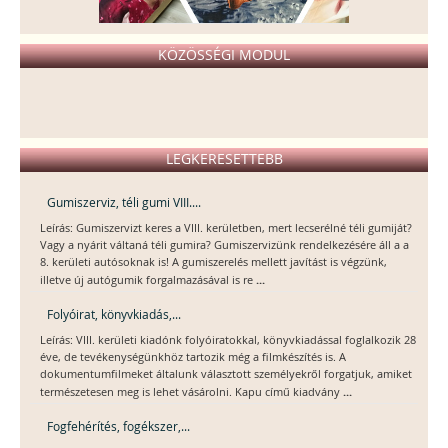
KÖZÖSSÉGI MODUL
LEGKERESETTEBB
Gumiszerviz, téli gumi VIII....
Leírás: Gumiszervizt keres a VIII. kerületben, mert lecserélné téli gumiját?
Vagy a nyárit váltaná téli gumira? Gumiszervizünk rendelkezésére áll a a
8. kerületi autósoknak is! A gumiszerelés mellett javítást is végzünk,
...
illetve új autógumik forgalmazásával is re
Folyóirat, könyvkiadás,...
Leírás: VIII. kerületi kiadónk folyóiratokkal, könyvkiadással foglalkozik 28
éve, de tevékenységünkhöz tartozik még a filmkészítés is. A
dokumentumfilmeket általunk választott személyekről forgatjuk, amiket
...
természetesen meg is lehet vásárolni. Kapu című kiadvány
Fogfehérítés, fogékszer,...