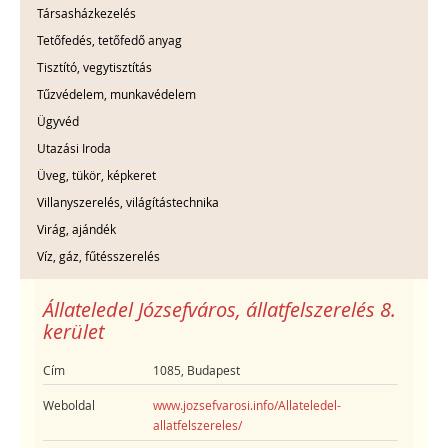
Társasházkezelés
Tetőfedés, tetőfedő anyag
Tisztító, vegytisztítás
Tűzvédelem, munkavédelem
Ügyvéd
Utazási Iroda
Üveg, tükör, képkeret
Villanyszerelés, világítástechnika
Virág, ajándék
Víz, gáz, fűtésszerelés
Állateledel Józsefváros, állatfelszerelés 8.
kerület
Cím
1085, Budapest
Weboldal
www.jozsefvarosi.info/Allateledel-
allatfelszereles/