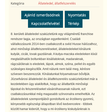
Kategória
Állateledel, állatfelszerelés
Ajánld ismerősödnek
Nyomtatás
Kapcsolatfelvétel
Térkép
8. kerületi állateledel szaküzletünk egy világméretű franchise
rendszer tagja, az országban egyetlenként. Családi
vállalkozásunk 2014-ben csatlakozott a svéd Husse hálózathoz,
ahol minőségi állatfelszereléseket, állateledeleket kínálunk
kutyák, cicák, lovak gazdáinak. A kutya-macska eledeleken kívül
megtalálhatók boltunkban kisállatoknak, madaraknak,
rágcsálóknak is eledelek, tápok, almok, széna, pellet és egyéb
szükséges kiegészítők. Amit nálunk nem talál meg, kérésre
szívesen beszerezzük. Kínálatunkat folyamatosan bővítjük.
Józsefvárosi állateledel és állatfelszerelés szaküzletünket már a
kezdetekben úgy alakítottuk, hogy az állattartók minőségi
tápokat és felszereléseket vásárolhassanak nálunk, ezt
csatlakozásunkkal még magasabb színvonalra emelhettük. Az
állateledelek szempontjából gondoltunk az érzékeny gyomrú,
kényesebb egészségi állapotban lévő kedvencekre - többek
között hamar kiderült, hogy a mi érzékeny kiskutyánknak is