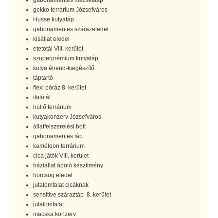
gekko terrárium Józsefváros
Husse kutyatáp
gabonamentes szárazeledel
kisállat eledel
etetőtál VIII. kerület
szuperprémium kutyatáp
kutya étrend-kiegészítő
táptartó
flexi póráz 8. kerület
itatótál
hüllő terrárium
kutyakonzerv Józsefváros
állatfelszerelési bolt
gabonamentes táp
kaméleon terrárium
cica játék VIII. kerület
háziállat ápoló készítmény
hörcsög eledel
jutalomfalat cicáknak
sensitive száraztáp 8. kerület
jutalomfalat
macska konzerv