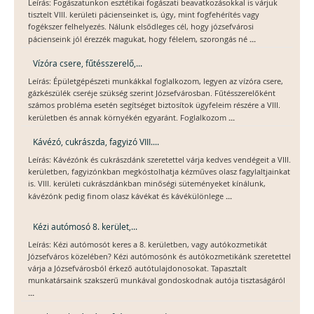
Leírás: Fogászatunkon esztétikai fogászati beavatkozásokkal is várjuk
tisztelt VIII. kerületi pácienseinket is, úgy, mint fogfehérítés vagy
fogékszer felhelyezés. Nálunk elsődleges cél, hogy józsefvárosi
...
pácienseink jól érezzék magukat, hogy félelem, szorongás né
Vízóra csere, fűtésszerelő,...
Leírás: Épületgépészeti munkákkal foglalkozom, legyen az vízóra csere,
gázkészülék cseréje szükség szerint Józsefvárosban. Fűtésszerelőként
számos probléma esetén segítséget biztosítok ügyfeleim részére a VIII.
...
kerületben és annak környékén egyaránt. Foglalkozom
Kávézó, cukrászda, fagyizó VIII....
Leírás: Kávézónk és cukrászdánk szeretettel várja kedves vendégeit a VIII.
kerületben, fagyizónkban megkóstolhatja kézműves olasz fagylaltjainkat
is. VIII. kerületi cukrászdánkban minőségi süteményeket kínálunk,
...
kávézónk pedig finom olasz kávékat és kávékülönlege
Kézi autómosó 8. kerület,...
Leírás: Kézi autómosót keres a 8. kerületben, vagy autókozmetikát
Józsefváros közelében? Kézi autómosónk és autókozmetikánk szeretettel
várja a Józsefvárosból érkező autótulajdonosokat. Tapasztalt
munkatársaink szakszerű munkával gondoskodnak autója tisztaságáról
...