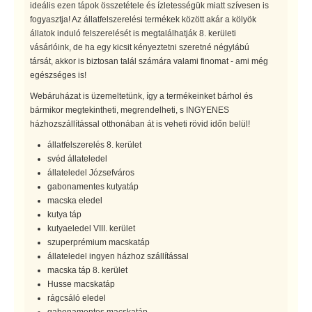
ideális ezen tápok összetétele és ízletességük miatt szívesen is
fogyasztja! Az állatfelszerelési termékek között akár a kölyök
állatok induló felszerelését is megtalálhatják 8. kerületi
vásárlóink, de ha egy kicsit kényeztetni szeretné négylábú
társát, akkor is biztosan talál számára valami finomat - ami még
egészséges is!
Webáruházat is üzemeltetünk, így a termékeinket bárhol és
bármikor megtekintheti, megrendelheti, s INGYENES
házhozszállítással otthonában át is veheti rövid időn belül!
állatfelszerelés 8. kerület
svéd állateledel
állateledel Józsefváros
gabonamentes kutyatáp
macska eledel
kutya táp
kutyaeledel VIII. kerület
szuperprémium macskatáp
állateledel ingyen házhoz szállítással
macska táp 8. kerület
Husse macskatáp
rágcsáló eledel
gabonamentes macskatáp