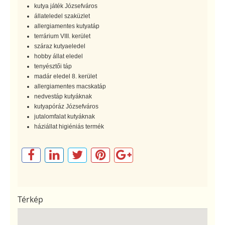
kutya játék Józsefváros
állateledel szaküzlet
allergiamentes kutyatáp
terrárium VIII. kerület
száraz kutyaeledel
hobby állat eledel
tenyésztői táp
madár eledel 8. kerület
allergiamentes macskatáp
nedvestáp kutyáknak
kutyapóráz Józsefváros
jutalomfalat kutyáknak
háziállat higiéniás termék
Térkép