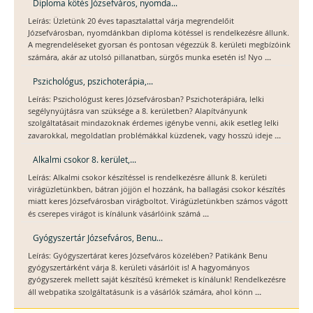
Diploma kötés Józsefváros, nyomda...
Leírás: Üzletünk 20 éves tapasztalattal várja megrendelőit
Józsefvárosban, nyomdánkban diploma kötéssel is rendelkezésre állunk.
A megrendeléseket gyorsan és pontosan végezzük 8. kerületi megbízóink
...
számára, akár az utolsó pillanatban, sürgős munka esetén is! Nyo
Pszichológus, pszichoterápia,...
Leírás: Pszichológust keres Józsefvárosban? Pszichoterápiára, lelki
segélynyújtásra van szüksége a 8. kerületben? Alapítványunk
szolgáltatásait mindazoknak érdemes igénybe venni, akik esetleg lelki
...
zavarokkal, megoldatlan problémákkal küzdenek, vagy hosszú ideje
Alkalmi csokor 8. kerület,...
Leírás: Alkalmi csokor készítéssel is rendelkezésre állunk 8. kerületi
virágüzletünkben, bátran jöjjön el hozzánk, ha ballagási csokor készítés
miatt keres Józsefvárosban virágboltot. Virágüzletünkben számos vágott
...
és cserepes virágot is kínálunk vásárlóink számá
Gyógyszertár Józsefváros, Benu...
Leírás: Gyógyszertárat keres Józsefváros közelében? Patikánk Benu
gyógyszertárként várja 8. kerületi vásárlóit is! A hagyományos
gyógyszerek mellett saját készítésű krémeket is kínálunk! Rendelkezésre
...
áll webpatika szolgáltatásunk is a vásárlók számára, ahol könn