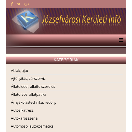
KATEGÓRIÁK
Ablak, ajtó
Ajtónyitás, zárszerviz
Állateledel, állatfelszerelés
Állatorvos, állatpatika
Árnyékolástechnika, redőny
Autóalkatrész
Autókarosszéria
Autómosó, autókozmetika