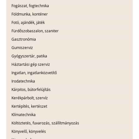
Fogászat, fogtechnika
Földmunka, konténer
Fotó, ajándék, játék
Fürdőszobaszalon, szaniter
Gasztronómia
Gumiszerviz
Gyógyszertár, patika
Háztartási gép szerviz
Ingatlan, ingatlanközvetítő
Irodatechnika
Kárpitos, bútorfelújítás
Kerékpárbolt, szervíz
Kertépítés, kertészet
Klímatechnika
Költöztetés, fuvarozás, szállítmányozás
Könyvelő, könyvelés