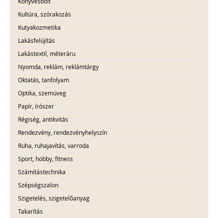
Könyvesbolt
Kultúra, szórakozás
Kutyakozmetika
Lakásfelújítás
Lakástextil, méteráru
Nyomda, reklám, reklámtárgy
Oktatás, tanfolyam
Optika, szemüveg
Papír, írószer
Régiség, antikvitás
Rendezvény, rendezvényhelyszín
Ruha, ruhajavítás, varroda
Sport, hobby, fitness
Számítástechnika
Szépségszalon
Szigetelés, szigetelőanyag
Takarítás