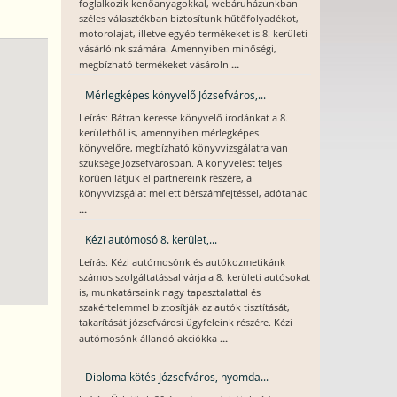
foglalkozik kenőanyagokkal, webáruházunkban
széles választékban biztosítunk hűtőfolyadékot,
motorolajat, illetve egyéb termékeket is 8. kerületi
vásárlóink számára. Amennyiben minőségi,
...
megbízható termékeket vásároln
Mérlegképes könyvelő Józsefváros,...
Leírás: Bátran keresse könyvelő irodánkat a 8.
kerületből is, amennyiben mérlegképes
könyvelőre, megbízható könyvvizsgálatra van
szüksége Józsefvárosban. A könyvelést teljes
körűen látjuk el partnereink részére, a
könyvvizsgálat mellett bérszámfejtéssel, adótanác
...
Kézi autómosó 8. kerület,...
Leírás: Kézi autómosónk és autókozmetikánk
számos szolgáltatással várja a 8. kerületi autósokat
is, munkatársaink nagy tapasztalattal és
szakértelemmel biztosítják az autók tisztítását,
takarítását józsefvárosi ügyfeleink részére. Kézi
...
autómosónk állandó akciókka
Diploma kötés Józsefváros, nyomda...