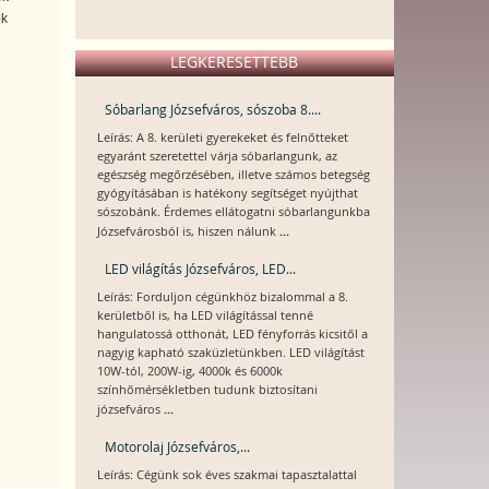
ok
LEGKERESETTEBB
Sóbarlang Józsefváros, sószoba 8....
Leírás: A 8. kerületi gyerekeket és felnőtteket
egyaránt szeretettel várja sóbarlangunk, az
egészség megőrzésében, illetve számos betegség
gyógyításában is hatékony segítséget nyújthat
sószobánk. Érdemes ellátogatni sóbarlangunkba
...
Józsefvárosból is, hiszen nálunk
LED világítás Józsefváros, LED...
Leírás: Forduljon cégünkhöz bizalommal a 8.
kerületből is, ha LED világítással tenné
hangulatossá otthonát, LED fényforrás kicsitől a
nagyig kapható szaküzletünkben. LED világítást
10W-tól, 200W-ig, 4000k és 6000k
színhőmérsékletben tudunk biztosítani
...
józsefváros
Motorolaj Józsefváros,...
Leírás: Cégünk sok éves szakmai tapasztalattal