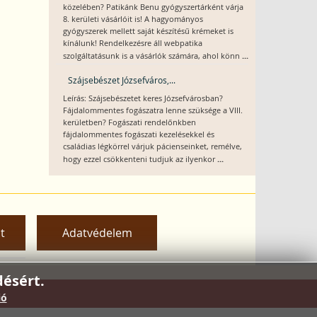
közelében? Patikánk Benu gyógyszertárként várja
8. kerületi vásárlóit is! A hagyományos
gyógyszerek mellett saját készítésű krémeket is
kínálunk! Rendelkezésre áll webpatika
...
szolgáltatásunk is a vásárlók számára, ahol könn
Szájsebészet Józsefváros,...
Leírás: Szájsebészetet keres Józsefvárosban?
Fájdalommentes fogászatra lenne szüksége a VIII.
kerületben? Fogászati rendelőnkben
fájdalommentes fogászati kezelésekkel és
családias légkörrel várjuk pácienseinket, remélve,
...
hogy ezzel csökkenteni tudjuk az ilyenkor
t
Adatvédelem
ésért.
ió