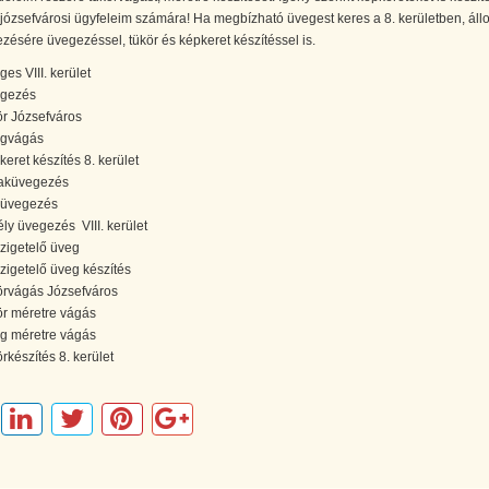
józsefvárosi ügyfeleim számára! Ha megbízható üvegest keres a 8. kerületben, áll
zésére üvegezéssel, tükör és képkeret készítéssel is.
ges VIII. kerület
gezés
ör Józsefváros
gvágás
keret készítés 8. kerület
aküvegezés
óüvegezés
ély üvegezés VIII. kerület
zigetelő üveg
zigetelő üveg készítés
örvágás Józsefváros
ör méretre vágás
g méretre vágás
örkészítés 8. kerület