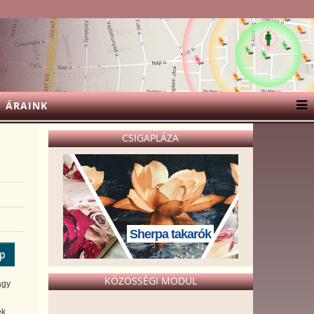
ÁRAINK
CSIGAPLÁZA
Sherpa takarók
ép
KÖZÖSSÉGI MODUL
agy
ek