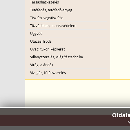
Társasházkezelés
Tetőfedés, tetőfedő anyag
Tisztító, vegytisztítás
Tűzvédelem, munkavédelem
Ügyvéd
Utazási Iroda
Üveg, tükör, képkeret
Villanyszerelés, világítástechnika
Virág, ajándék
Víz, gáz, fűtésszerelés
Oldal
M