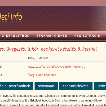
A KERÜLETRŐL
SZAKMAI CIKKEK
REGISZTRÁCIÓ
s, üvegezés, tükör, képkeret készítés 8. kerület
1082, Budapest
l
www.jozsefvarosi.info/Uveg-tukor-kepkeret/
ia
Üveg, tükör, képkeret
ánld ismerősödnek
Nyomtatás
Kapcsolatfelvétel
Térk
n üvegezési feladatok készséggel vállalok a 8. kerületben, legyen az ablak, ajtó v
zigetelő üveg készítés. Erkélyek üvegezésével is foglalkozom, valamint vállalok
lőim részére tükörvágást, méretre készítését. Igény szerint képkereteket is készít