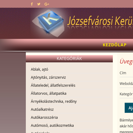
KEZDŐLAP
KATEGÓRIÁK
Üvege
Ablak, ajtó
Cím
Ajtónyitás, zárszerviz
Webolda
Állateledel, állatfelszerelés
Állatorvos, állatpatika
Kategór
Árnyékolástechnika, redőny
Aj
Autóalkatrész
Autókarosszéria
Bármilye
Autómosó, autókozmetika
akár hős
megrende