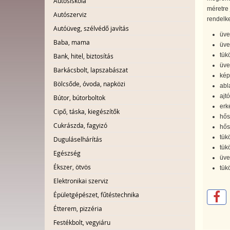
Autósiskola
méretre 
Autószerviz
rendelke
Autóüveg, szélvédő javítás
üve
Baba, mama
üve
tük
Bank, hitel, biztosítás
üve
Barkácsbolt, lapszabászat
kép
Bölcsőde, óvoda, napközi
abl
ajt
Bútor, bútorboltok
erk
Cipő, táska, kiegészítők
hős
Cukrászda, fagyizó
hős
tük
Duguláselhárítás
tük
Egészség
üve
Ékszer, ötvös
tük
Elektronikai szerviz
Épületgépészet, fűtéstechnika
Étterem, pizzéria
Festékbolt, vegyiáru