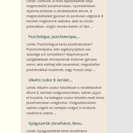
Leírás: Üzletünk 20 éves tapasztalattal várja
megrendelőit Józsefvárosban, nyomdánkban
diploma kötéssel is rendelkezésre állunk. A
megrendeléseket gyorsan és pontosan végezzük 8.
kerületi megbízóink számára, akár az utolsó
...
pillanatban, sürgős munka esetén is! Nyo
Pszichológus, pszichoterápia,...
Leírás: Pszichológust keres Józsefvárosban?
Pszichoterápiára, lelki segélynyújtásra van
szüksége a 8. kerületben? Alapítványunk
szolgáltatásait mindazoknak érdemes igénybe
venni, akik esetleg lelki zavarokkal, megoldatlan
...
problémákkal küzdenek, vagy hosszú ideje
Alkalmi csokor 8. kerület,...
Leírás: Alkalmi csokor készítéssel is rendelkezésre
állunk 8. kerületi virágüzletünkben, bátran jöjjön
el hozzánk, ha ballagási csokor készítés miatt keres
Józsefvárosban virágboltot. Virágüzletünkben
számos vágott és cserepes virágot is kínálunk
...
vásárlóink számá
Gyógyszertár Józsefváros, Benu...
Leírás: Gyógyszertárat keres Józsefváros