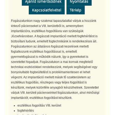
Ajánld ismerősödnek
Nyomtatás
Kapcsolatfelvétel
Térkép
Fogászatunkon nagy szakmai tapasztalattal várjuk a hozzánk
érkező pácienseket a VIII. kerületből is, amennyiben
implantációra, esztétikus fogpótlásra van szükségük
Józsefvárosban. A fogászati implantáció mellett fogfehérítést is
biztosítani tudunk, emellett fogtechnikánk is rendelkezésre áll.
Fogászatunkon az általános fogászati kezelések mellett
foglalkozunk esztétikus fogpótlással is, emellett
gyermekfogászat is működik nálunk, így a gyerekeket is
szeretettel fogadjuk. Fogászatukon a mai kornak megfelelő
technikai eszközökkel rendelkezünk, melyek segítségével egy
bonyolultabb fogbeültetést is problémamentesen el lehet
végezni. Az implantáció mellett másik fő szakterületem az
esztétikus fogpótlás, részleges vagy teljes fogpótlást is
készítünk, melyek különféle anyagból készülhetnek. Szeretettel
várjuk VIII. kerületi pácienseinket fogászatunkon, ahol minőségi
implantációt, esztétikus fogpótlást készítünk.
esztétikus fogpótlás VIII. kerület
fogfehérítés