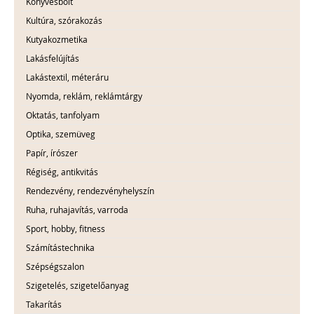
Könyvesbolt
Kultúra, szórakozás
Kutyakozmetika
Lakásfelújítás
Lakástextil, méteráru
Nyomda, reklám, reklámtárgy
Oktatás, tanfolyam
Optika, szemüveg
Papír, írószer
Régiség, antikvitás
Rendezvény, rendezvényhelyszín
Ruha, ruhajavítás, varroda
Sport, hobby, fitness
Számítástechnika
Szépségszalon
Szigetelés, szigetelőanyag
Takarítás