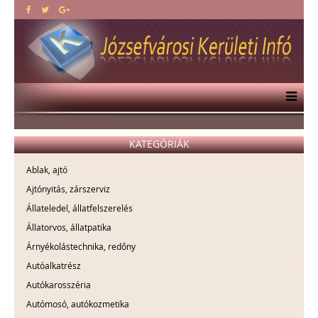
KATEGÓRIÁK
Ablak, ajtó
Ajtónyitás, zárszerviz
Állateledel, állatfelszerelés
Állatorvos, állatpatika
Árnyékolástechnika, redőny
Autóalkatrész
Autókarosszéria
Autómosó, autókozmetika