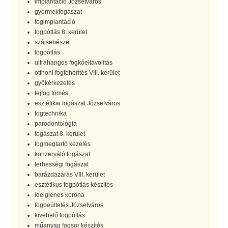
implantáció Józsefváros
gyermekfogászat
fogimplantáció
fogpótlás 8. kerület
szájsebészet
fogpótlás
ultrahangos fogkőeltávolítás
otthoni fogfehérítés VIII. kerület
gyökérkezelés
tejfog tömés
esztétikai fogászat Józsefváros
fogtechnika
parodontológia
fogászat 8. kerület
fogmegtartó kezelés
konzerváló fogászat
terhességi fogászat
barázdazárás VIII. kerület
esztétikus fogpótlás készítés
ideiglenes korona
fogbeültetés Józsefváros
kivehető fogpótlás
műanyag fogsor készítés