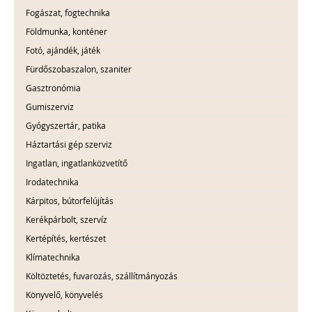
Fogászat, fogtechnika
Földmunka, konténer
Fotó, ajándék, játék
Fürdőszobaszalon, szaniter
Gasztronómia
Gumiszerviz
Gyógyszertár, patika
Háztartási gép szerviz
Ingatlan, ingatlanközvetítő
Irodatechnika
Kárpitos, bútorfelújítás
Kerékpárbolt, szervíz
Kertépítés, kertészet
Klímatechnika
Költöztetés, fuvarozás, szállítmányozás
Könyvelő, könyvelés