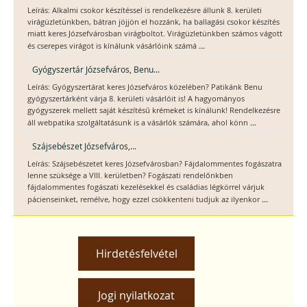
Leírás: Alkalmi csokor készítéssel is rendelkezésre állunk 8. kerületi
virágüzletünkben, bátran jöjjön el hozzánk, ha ballagási csokor készítés
miatt keres Józsefvárosban virágboltot. Virágüzletünkben számos vágott
...
és cserepes virágot is kínálunk vásárlóink számá
Gyógyszertár Józsefváros, Benu...
Leírás: Gyógyszertárat keres Józsefváros közelében? Patikánk Benu
gyógyszertárként várja 8. kerületi vásárlóit is! A hagyományos
gyógyszerek mellett saját készítésű krémeket is kínálunk! Rendelkezésre
...
áll webpatika szolgáltatásunk is a vásárlók számára, ahol könn
Szájsebészet Józsefváros,...
Leírás: Szájsebészetet keres Józsefvárosban? Fájdalommentes fogászatra
lenne szüksége a VIII. kerületben? Fogászati rendelőnkben
fájdalommentes fogászati kezelésekkel és családias légkörrel várjuk
...
pácienseinket, remélve, hogy ezzel csökkenteni tudjuk az ilyenkor
Hirdetésfelvétel
Jogi nyilatkozat