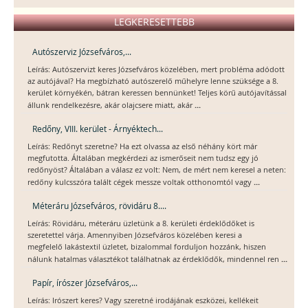
LEGKERESETTEBB
Autószerviz Józsefváros,...
Leírás: Autószervizt keres Józsefváros közelében, mert probléma adódott
az autójával? Ha megbízható autószerelő műhelyre lenne szüksége a 8.
kerület környékén, bátran keressen bennünket! Teljes körű autójavítással
...
állunk rendelkezésre, akár olajcsere miatt, akár
Redőny, VIII. kerület - Árnyéktech...
Leírás: Redőnyt szeretne? Ha ezt olvassa az első néhány kört már
megfutotta. Általában megkérdezi az ismerőseit nem tudsz egy jó
redőnyöst? Általában a válasz ez volt: Nem, de mért nem keresel a neten:
...
redőny kulcsszóra talált cégek messze voltak otthonomtól vagy
Méteráru Józsefváros, rövidáru 8....
Leírás: Rövidáru, méteráru üzletünk a 8. kerületi érdeklődőket is
szeretettel várja. Amennyiben Józsefváros közelében keresi a
megfelelő lakástextil üzletet, bizalommal forduljon hozzánk, hiszen
...
nálunk hatalmas választékot találhatnak az érdeklődők, mindennel ren
Papír, írószer Józsefváros,...
Leírás: Irószert keres? Vagy szeretné irodájának eszközei, kellékeit