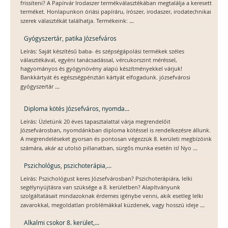
frissíteni? A Papírvár Irodaszer termékválasztékában megtalálja a keresett
terméket. Honlapunkon óriási papíráru, írószer, irodaszer, irodatechnikai
...
szerek választékát találhatja. Termékeink:
Gyógyszertár, patika Józsefváros
Leírás: Saját készítésű baba- és szépségápolási termékek széles
választékával, egyéni tanácsadással, vércukorszint méréssel,
hagyományos és gyógynövény alapú készítményekkel várjuk!
Bankkártyát és egészségpénztári kártyát elfogadunk. józsefvárosi
...
gyógyszertár
Diploma kötés Józsefváros, nyomda...
Leírás: Üzletünk 20 éves tapasztalattal várja megrendelőit
Józsefvárosban, nyomdánkban diploma kötéssel is rendelkezésre állunk.
A megrendeléseket gyorsan és pontosan végezzük 8. kerületi megbízóink
...
számára, akár az utolsó pillanatban, sürgős munka esetén is! Nyo
Pszichológus, pszichoterápia,...
Leírás: Pszichológust keres Józsefvárosban? Pszichoterápiára, lelki
segélynyújtásra van szüksége a 8. kerületben? Alapítványunk
szolgáltatásait mindazoknak érdemes igénybe venni, akik esetleg lelki
...
zavarokkal, megoldatlan problémákkal küzdenek, vagy hosszú ideje
Alkalmi csokor 8. kerület,...