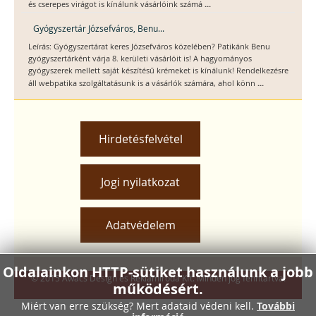
...
és cserepes virágot is kínálunk vásárlóink számá
Gyógyszertár Józsefváros, Benu...
Leírás: Gyógyszertárat keres Józsefváros közelében? Patikánk Benu
gyógyszertárként várja 8. kerületi vásárlóit is! A hagyományos
gyógyszerek mellett saját készítésű krémeket is kínálunk! Rendelkezésre
...
áll webpatika szolgáltatásunk is a vásárlók számára, ahol könn
Hirdetésfelvétel
Jogi nyilatkozat
Adatvédelem
Oldalainkon HTTP-sütiket használunk a jobb
© 2015 Awacs Design és Reklámiroda Kft. Minden jog fenntartva.
működésért.
Miért van erre szükség? Mert adataid védeni kell.
További