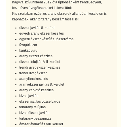
hagyva szívünkben! 2012 óta újdonságként trendi, egyedi,
kézműves üvegékszereket is készítünk.
Kis szériában ezüst és arany ékszerek állandóan készleten is
kaphatóak, akár törtarany beszámítással is!
ékszer javítás 8. kerület
egyedi arany ékszer készítés
egyedi ékszer készítés Józsefváros
üvegékszer
karikagyűrű
arany ékszer készítés
ékszer felújítás VIII. kerület
trendi üvegékszer készítés
trendi üvegékszer
aranylánc készítés
aranyékszer javítás 8. kerület
arany karkötő készítés
bizsu javítás
ékszertisztítás Józsefváros
törtarany felújítás
bizsu ékszer javítás
törtarany beszámítás
ékszer átalakítás VIII. kerület