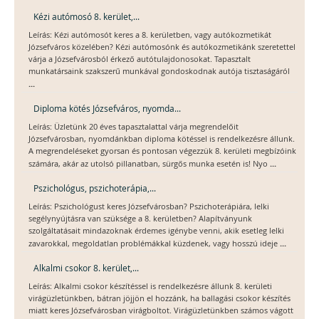
Kézi autómosó 8. kerület,...
Leírás: Kézi autómosót keres a 8. kerületben, vagy autókozmetikát
Józsefváros közelében? Kézi autómosónk és autókozmetikánk szeretettel
várja a Józsefvárosból érkező autótulajdonosokat. Tapasztalt
munkatársaink szakszerű munkával gondoskodnak autója tisztaságáról
...
Diploma kötés Józsefváros, nyomda...
Leírás: Üzletünk 20 éves tapasztalattal várja megrendelőit
Józsefvárosban, nyomdánkban diploma kötéssel is rendelkezésre állunk.
A megrendeléseket gyorsan és pontosan végezzük 8. kerületi megbízóink
...
számára, akár az utolsó pillanatban, sürgős munka esetén is! Nyo
Pszichológus, pszichoterápia,...
Leírás: Pszichológust keres Józsefvárosban? Pszichoterápiára, lelki
segélynyújtásra van szüksége a 8. kerületben? Alapítványunk
szolgáltatásait mindazoknak érdemes igénybe venni, akik esetleg lelki
...
zavarokkal, megoldatlan problémákkal küzdenek, vagy hosszú ideje
Alkalmi csokor 8. kerület,...
Leírás: Alkalmi csokor készítéssel is rendelkezésre állunk 8. kerületi
virágüzletünkben, bátran jöjjön el hozzánk, ha ballagási csokor készítés
miatt keres Józsefvárosban virágboltot. Virágüzletünkben számos vágott