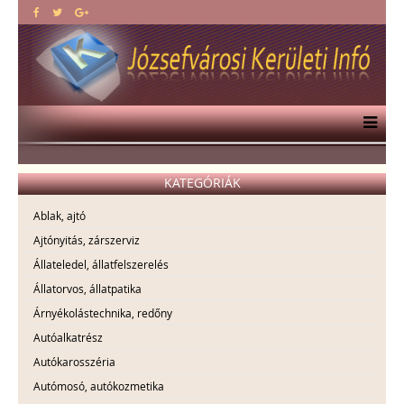
KATEGÓRIÁK
Ablak, ajtó
Ajtónyitás, zárszerviz
Állateledel, állatfelszerelés
Állatorvos, állatpatika
Árnyékolástechnika, redőny
Autóalkatrész
Autókarosszéria
Autómosó, autókozmetika