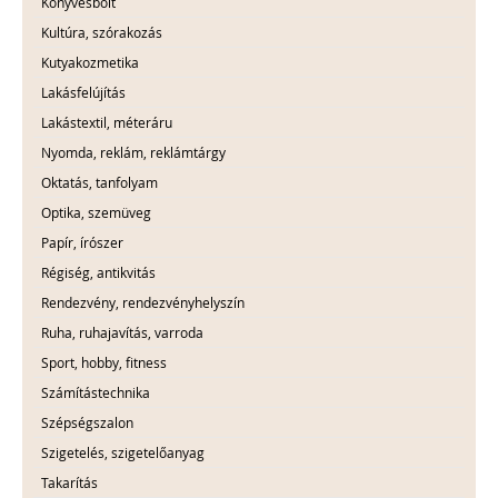
Könyvesbolt
Kultúra, szórakozás
Kutyakozmetika
Lakásfelújítás
Lakástextil, méteráru
Nyomda, reklám, reklámtárgy
Oktatás, tanfolyam
Optika, szemüveg
Papír, írószer
Régiség, antikvitás
Rendezvény, rendezvényhelyszín
Ruha, ruhajavítás, varroda
Sport, hobby, fitness
Számítástechnika
Szépségszalon
Szigetelés, szigetelőanyag
Takarítás