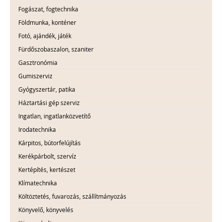
Fogászat, fogtechnika
Földmunka, konténer
Fotó, ajándék, játék
Fürdőszobaszalon, szaniter
Gasztronómia
Gumiszerviz
Gyógyszertár, patika
Háztartási gép szerviz
Ingatlan, ingatlanközvetítő
Irodatechnika
Kárpitos, bútorfelújítás
Kerékpárbolt, szervíz
Kertépítés, kertészet
Klímatechnika
Költöztetés, fuvarozás, szállítmányozás
Könyvelő, könyvelés