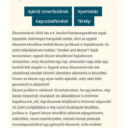
Ajánld ismerősödnek
Nyomtatás
Kapcsolatfelvétel
Térkép
Ékszerboltunk 2006 óta a 8. kerület Palotanegyedének egyik
legszebb, különleges hangulatú üzlete, ahol az egyedi
ékszerek készítése mellett ékszer javítással is foglalkozunk. Az
üzlet működésének mottója: ”minden ami ékszer”! Saját
tervezésben, egyedi ékszer készítéssel foglalkozom
elsősorban, mely készülhet egy rajz, elmesélés vagy akár egy
konkrét fotó alapján is. Egyedi arany ékszereink már sok
vásárlónak okoztak örömöt, bármilyen alkalomra is készültek,
hiszen az ékszer egy olyan tartós ajándék, mely akár több
generációt is elkísérhet!
Ékszer javítást is vállalunk Józsefvárosban, ha egy kedves, régi
darab megsérült, elszakadt, de átalakítással is örömmel
foglalkozunk, sőt, régi ékszerek felújítását is örömmel végezzük!
Az üzlet szolgáltatása a régi ezüst dísztárgyak felújítása,
javítása is. Egyedi ékszer készítést vállalunk eljegyzésekre,
esküvőkre, neves eseményekre, melyek ünnepi pillanata
összekapcsolódhat egy gyönyörű ékszerrel, örök emléket