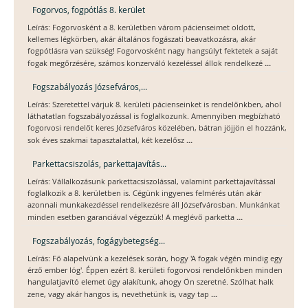
Fogorvos, fogpótlás 8. kerület
Leírás: Fogorvosként a 8. kerületben várom pácienseimet oldott,
kellemes légkörben, akár általános fogászati beavatkozásra, akár
fogpótlásra van szükség! Fogorvosként nagy hangsúlyt fektetek a saját
...
fogak megőrzésére, számos konzerváló kezeléssel állok rendelkezé
Fogszabályozás Józsefváros,...
Leírás: Szeretettel várjuk 8. kerületi pácienseinket is rendelőnkben, ahol
láthatatlan fogszabályozással is foglalkozunk. Amennyiben megbízható
fogorvosi rendelőt keres Józsefváros közelében, bátran jöjjön el hozzánk,
...
sok éves szakmai tapasztalattal, két kezelősz
Parkettacsiszolás, parkettajavítás...
Leírás: Vállalkozásunk parkettacsiszolással, valamint parkettajavítással
foglalkozik a 8. kerületben is. Cégünk ingyenes felmérés után akár
azonnali munkakezdéssel rendelkezésre áll Józsefvárosban. Munkánkat
...
minden esetben garanciával végezzük! A meglévő parketta
Fogszabályozás, fogágybetegség...
Leírás: Fő alapelvünk a kezelések során, hogy 'A fogak végén mindig egy
érző ember lóg'. Éppen ezért 8. kerületi fogorvosi rendelőnkben minden
hangulatjavító elemet úgy alakítunk, ahogy Ön szeretné. Szólhat halk
...
zene, vagy akár hangos is, nevethetünk is, vagy tap