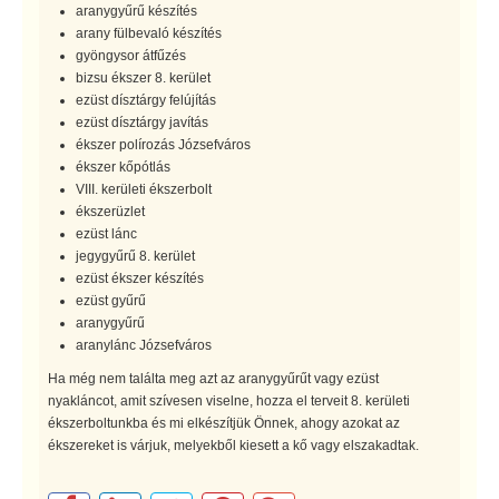
aranygyűrű készítés
arany fülbevaló készítés
gyöngysor átfűzés
bizsu ékszer 8. kerület
ezüst dísztárgy felújítás
ezüst dísztárgy javítás
ékszer polírozás Józsefváros
ékszer kőpótlás
VIII. kerületi ékszerbolt
ékszerüzlet
ezüst lánc
jegygyűrű 8. kerület
ezüst ékszer készítés
ezüst gyűrű
aranygyűrű
aranylánc Józsefváros
Ha még nem találta meg azt az aranygyűrűt vagy ezüst
nyakláncot, amit szívesen viselne, hozza el terveit 8. kerületi
ékszerboltunkba és mi elkészítjük Önnek, ahogy azokat az
ékszereket is várjuk, melyekből kiesett a kő vagy elszakadtak.