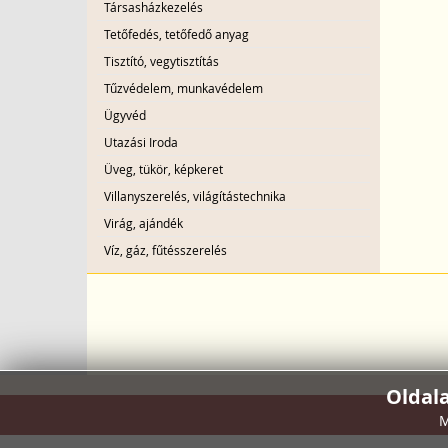
Társasházkezelés
Tetőfedés, tetőfedő anyag
Tisztító, vegytisztítás
Tűzvédelem, munkavédelem
Ügyvéd
Utazási Iroda
Üveg, tükör, képkeret
Villanyszerelés, világítástechnika
Virág, ajándék
Víz, gáz, fűtésszerelés
Oldal
M