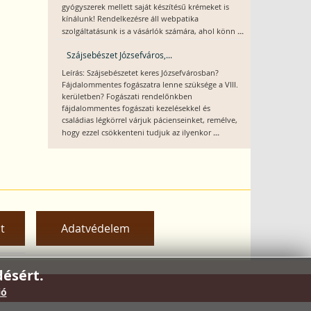
gyógyszerek mellett saját készítésű krémeket is
kínálunk! Rendelkezésre áll webpatika
...
szolgáltatásunk is a vásárlók számára, ahol könn
Szájsebészet Józsefváros,...
Leírás: Szájsebészetet keres Józsefvárosban?
Fájdalommentes fogászatra lenne szüksége a VIII.
kerületben? Fogászati rendelőnkben
fájdalommentes fogászati kezelésekkel és
családias légkörrel várjuk pácienseinket, remélve,
...
hogy ezzel csökkenteni tudjuk az ilyenkor
t
Adatvédelem
ésért.
ió