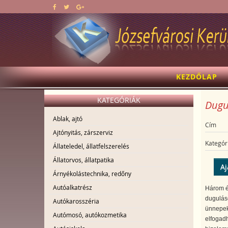
KEZDŐLAP
KATEGÓRIÁK
Dugul
Ablak, ajtó
Cím
Ajtónyitás, zárszerviz
Kategór
Állateledel, állatfelszerelés
Állatorvos, állatpatika
Aj
Árnyékolástechnika, redőny
Autóalkatrész
Három év
duguláse
Autókarosszéria
ünnepeke
Autómosó, autókozmetika
elfogadh