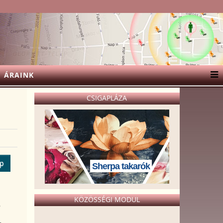
ÁRAINK
CSIGAPLÁZA
ép
Sherpa takarók
KÖZÖSSÉGI MODUL
,