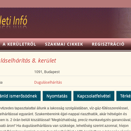
A KERÜLETRŐL
SZAKMAI CIKKEK
REGISZTRÁCIÓ
áselhárítás 8. kerület
1091, Budapest
ia
Duguláselhárítás
ánld ismerősödnek
Nyomtatás
Kapcsolatfelvétel
Térk
tizedes tapasztalattal állunk a lakosság szolgálatában, víz-gáz-fűtésszereléssel,
lhárítással egyaránt. Szakembereink éjjel-nappal riaszthatók, akár hétvégén és
n is. 2 órán belüli kiszállással! 'Megbízhatóság, precíz munkavégzés garanciával
ató áron!' Ha duguláselhárításra van szüksége, lehetőség szerint azonnal, hívjon