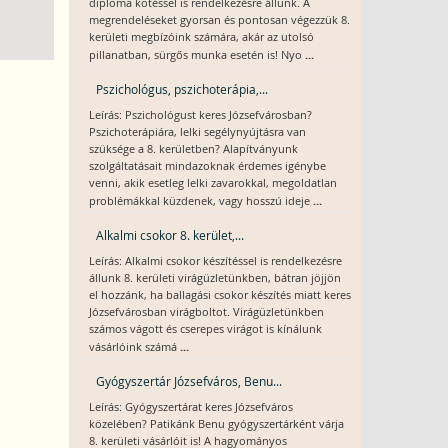
diploma kötéssel is rendelkezésre állunk. A
megrendeléseket gyorsan és pontosan végezzük 8.
kerületi megbízóink számára, akár az utolsó
...
pillanatban, sürgős munka esetén is! Nyo
Pszichológus, pszichoterápia,...
Leírás: Pszichológust keres Józsefvárosban?
Pszichoterápiára, lelki segélynyújtásra van
szüksége a 8. kerületben? Alapítványunk
szolgáltatásait mindazoknak érdemes igénybe
venni, akik esetleg lelki zavarokkal, megoldatlan
...
problémákkal küzdenek, vagy hosszú ideje
Alkalmi csokor 8. kerület,...
Leírás: Alkalmi csokor készítéssel is rendelkezésre
állunk 8. kerületi virágüzletünkben, bátran jöjjön
el hozzánk, ha ballagási csokor készítés miatt keres
Józsefvárosban virágboltot. Virágüzletünkben
számos vágott és cserepes virágot is kínálunk
...
vásárlóink számá
Gyógyszertár Józsefváros, Benu...
Leírás: Gyógyszertárat keres Józsefváros
közelében? Patikánk Benu gyógyszertárként várja
8. kerületi vásárlóit is! A hagyományos