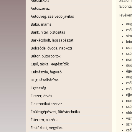
Autósiskola
bizalomm
falbontá
Autószerviz
Tevéken
Autóüveg, szélvédő javítás
Baba, mama
dug
csőt
Bank, hitel, biztosítás
str
Barkácsbolt, lapszabászat
lefo
csat
Bölcsőde, óvoda, napközi
cső
Bútor, bútorboltok
non
Cipő, táska, kiegészítők
dug
éjj
Cukrászda, fagyizó
dug
Duguláselhárítás
cső
Egészség
cső
éjj
Ékszer, ötvös
non
Elektronikai szerviz
csőt
Épületgépészet, fűtéstechnika
eldu
vízh
Étterem, pizzéria
szif
Festékbolt, vegyiáru
cső