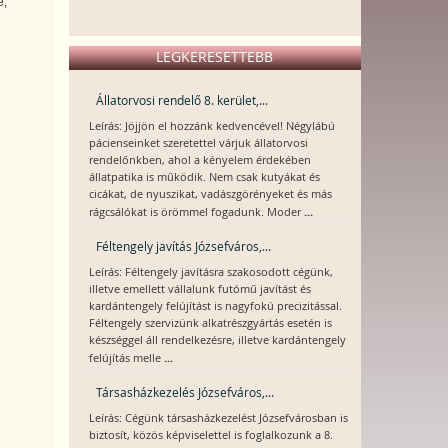
e,
LEGKERESETTEBB
Állatorvosi rendelő 8. kerület,...
Leírás: Jöjjön el hozzánk kedvencével! Négylábú
pácienseinket szeretettel várjuk állatorvosi
rendelőnkben, ahol a kényelem érdekében
állatpatika is működik. Nem csak kutyákat és
cicákat, de nyuszikat, vadászgörényeket és más
...
rágcsálókat is örömmel fogadunk. Moder
Féltengely javítás Józsefváros,...
Leírás: Féltengely javításra szakosodott cégünk,
illetve emellett vállalunk futómű javítást és
kardántengely felújítást is nagyfokú precizitással.
Féltengely szervizünk alkatrészgyártás esetén is
készséggel áll rendelkezésre, illetve kardántengely
...
felújítás melle
Társasházkezelés Józsefváros,...
Leírás: Cégünk társasházkezelést Józsefvárosban is
biztosít, közös képviselettel is foglalkozunk a 8.