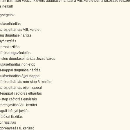
al! Bármikor végzünk gyors duguláselhárítást a VIII. kerületben a lakosság részér
s nélkül!
ységeink:
uláselhárítás,
örés elhárítás VIII. kerület
ang duguláselhárítás
lyótisztítás
ornatisztítás
törés megszüntetés
-stop duguláselhárítás Józsefváros
uláselhárítás non-stop
el-nappal duguláselhárítás
uláselhárítás éjjel-nappal
törés elhárítás non-stop 8. kerület
törés elhárítás éjjel-nappal
el-nappal csőtörés elhárítás
-stop csőtörés elhárítás
örés javítás VIII. kerület
gult lefolyó javítás
álózat tisztítás
on tisztítás
görényezés 8. kerület