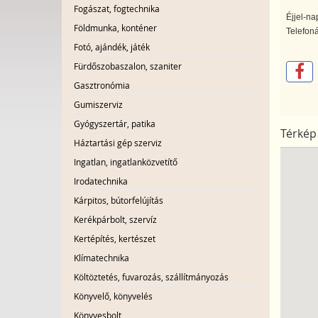
Fogászat, fogtechnika
Éjjel-na
Földmunka, konténer
Telefoná
Fotó, ajándék, játék
Fürdőszobaszalon, szaniter
Gasztronómia
Gumiszerviz
Gyógyszertár, patika
Térkép
Háztartási gép szerviz
Ingatlan, ingatlanközvetítő
Irodatechnika
Kárpitos, bútorfelújítás
Kerékpárbolt, szervíz
Kertépítés, kertészet
Klímatechnika
Költöztetés, fuvarozás, szállítmányozás
Könyvelő, könyvelés
Könyvesbolt