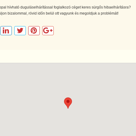
ppal hívható duguláselhárítással foglalkozó céget keres sürgős hibaelhárításra?
ljon bizalommal, rövid időn belül ott vagyunk és megoldjuk a problémát!