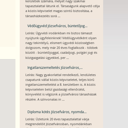
kerületiek számára, melyet nagy szakmai
tapasztalattal látunk el. Társaságunk alapvető célja
a közös képviselet magas szintű biztosítása, a
...
társasházkezelés sorá
Védőügyvéd Józsefváros, büntetőjog...
Leírás: Ügyvédi irodánkban mi biztos támaszt
nyújtunk ügyfeleinknek! Védőügyvédként olyan
nagy tekintélyű, elismert ügyvédi közösségben
dolgozom, mely már 20 éves foglalkozik - többek
között - büntetőjoggal, családjogi, polgári jogi és
...
közigazgatási ügyekkel, per
Ingatlanüzemeltetés Józsefváros,...
Leírás: Nagy gyakorlattal rendelkező, lendületes
csapatunk vállal közös képviseletet, teljes körű
ingatlanüzemeltetést a 8. kerületben is. A közös
képviseleten belül gazdasági ellenőrzést,
könyvelést is végzünk a józsefvárosi társasházak
...
részére. A színvonalas in
Diploma kötés Józsefváros, nyomda...
Leírás: Üzletünk 20 éves tapasztalattal várja
megrendelőit Józsefvárosban, nyomdánkban