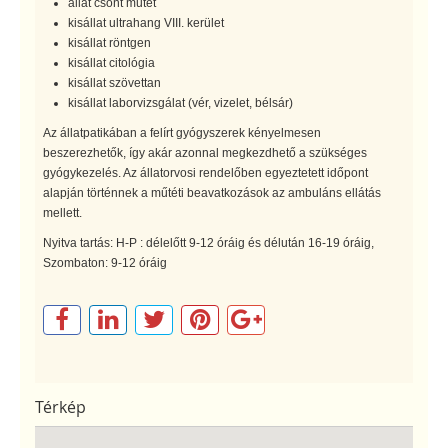
állat csont műtét
kisállat ultrahang VIII. kerület
kisállat röntgen
kisállat citológia
kisállat szövettan
kisállat laborvizsgálat (vér, vizelet, bélsár)
Az állatpatikában a felírt gyógyszerek kényelmesen
beszerezhetők, így akár azonnal megkezdhető a szükséges
gyógykezelés. Az állatorvosi rendelőben egyeztetett időpont
alapján történnek a műtéti beavatkozások az ambuláns ellátás
mellett.
Nyitva tartás: H-P : délelőtt 9-12 óráig és délután 16-19 óráig,
Szombaton: 9-12 óráig
Térkép