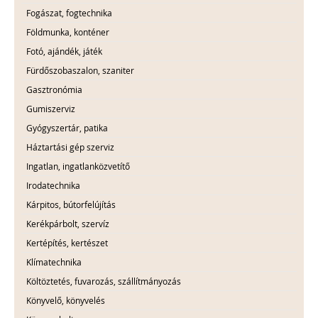
Fogászat, fogtechnika
Földmunka, konténer
Fotó, ajándék, játék
Fürdőszobaszalon, szaniter
Gasztronómia
Gumiszerviz
Gyógyszertár, patika
Háztartási gép szerviz
Ingatlan, ingatlanközvetítő
Irodatechnika
Kárpitos, bútorfelújítás
Kerékpárbolt, szervíz
Kertépítés, kertészet
Klímatechnika
Költöztetés, fuvarozás, szállítmányozás
Könyvelő, könyvelés