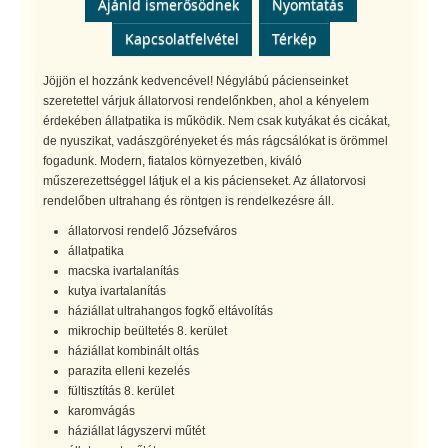
Ajánld ismerősödnek
Nyomtatás
Kapcsolatfelvétel
Térkép
Jöjjön el hozzánk kedvencével! Négylábú pácienseinket
szeretettel várjuk állatorvosi rendelőnkben, ahol a kényelem
érdekében állatpatika is működik. Nem csak kutyákat és cicákat,
de nyuszikat, vadászgörényeket és más rágcsálókat is örömmel
fogadunk. Modern, fiatalos környezetben, kiváló
műszerezettséggel látjuk el a kis pácienseket. Az állatorvosi
rendelőben ultrahang és röntgen is rendelkezésre áll.
állatorvosi rendelő Józsefváros
állatpatika
macska ivartalanítás
kutya ivartalanítás
háziállat ultrahangos fogkő eltávolítás
mikrochip beültetés 8. kerület
háziállat kombinált oltás
parazita elleni kezelés
fültisztítás 8. kerület
karomvágás
háziállat lágyszervi műtét