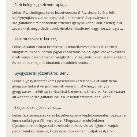
Pszichológus, pszichoterápia,...
Leírás: Pszichológust keres Józsefvárosban? Pszichoterápiára, lelki
segélynyújtásra van szüksége a 8. kerületben? Alapítványunk
szolgáltatásait mindazoknak érdemes igénybe venni, akik esetleg lelki
...
zavarokkal, megoldatlan problémákkal küzdenek, vagy hosszú ideje
Alkalmi csokor 8. kerület,...
Leírás: Alkalmi csokor készítéssel is rendelkezésre állunk 8. kerületi
virágüzletünkben, bátran jöjjön el hozzánk, ha ballagási csokor készítés
miatt keres Józsefvárosban virágboltot. Virágüzletünkben számos vágott
...
és cserepes virágot is kínálunk vásárlóink számá
Gyógyszertár Józsefváros, Benu...
Leírás: Gyógyszertárat keres Józsefváros közelében? Patikánk Benu
gyógyszertárként várja 8. kerületi vásárlóit is! A hagyományos
gyógyszerek mellett saját készítésű krémeket is kínálunk! Rendelkezésre
...
áll webpatika szolgáltatásunk is a vásárlók számára, ahol könn
Szájsebészet Józsefváros,...
Leírás: Szájsebészetet keres Józsefvárosban? Fájdalommentes fogászatra
lenne szüksége a VIII. kerületben? Fogászati rendelőnkben
fájdalommentes fogászati kezelésekkel és családias légkörrel várjuk
...
pácienseinket, remélve, hogy ezzel csökkenteni tudjuk az ilyenkor