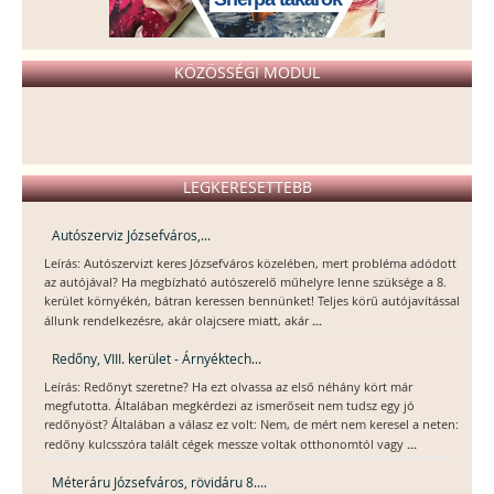
KÖZÖSSÉGI MODUL
LEGKERESETTEBB
Autószerviz Józsefváros,...
Leírás: Autószervizt keres Józsefváros közelében, mert probléma adódott
az autójával? Ha megbízható autószerelő műhelyre lenne szüksége a 8.
kerület környékén, bátran keressen bennünket! Teljes körű autójavítással
...
állunk rendelkezésre, akár olajcsere miatt, akár
Redőny, VIII. kerület - Árnyéktech...
Leírás: Redőnyt szeretne? Ha ezt olvassa az első néhány kört már
megfutotta. Általában megkérdezi az ismerőseit nem tudsz egy jó
redőnyöst? Általában a válasz ez volt: Nem, de mért nem keresel a neten:
...
redőny kulcsszóra talált cégek messze voltak otthonomtól vagy
Méteráru Józsefváros, rövidáru 8....