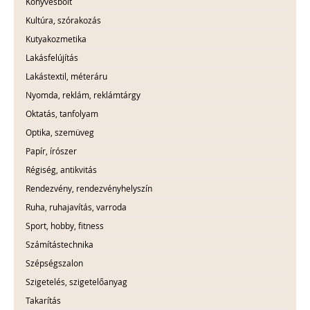
Könyvesbolt
Kultúra, szórakozás
Kutyakozmetika
Lakásfelújítás
Lakástextil, méteráru
Nyomda, reklám, reklámtárgy
Oktatás, tanfolyam
Optika, szemüveg
Papír, írószer
Régiség, antikvitás
Rendezvény, rendezvényhelyszín
Ruha, ruhajavítás, varroda
Sport, hobby, fitness
Számítástechnika
Szépségszalon
Szigetelés, szigetelőanyag
Takarítás