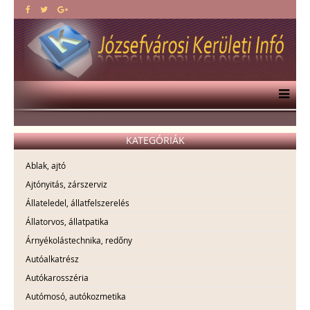
KATEGÓRIÁK
Ablak, ajtó
Ajtónyitás, zárszerviz
Állateledel, állatfelszerelés
Állatorvos, állatpatika
Árnyékolástechnika, redőny
Autóalkatrész
Autókarosszéria
Autómosó, autókozmetika