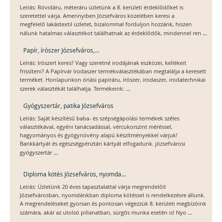
Leírás: Rövidáru, méteráru üzletünk a 8. kerületi érdeklődőket is
szeretettel várja. Amennyiben Józsefváros közelében keresi a
megfelelő lakástextil üzletet, bizalommal forduljon hozzánk, hiszen
...
nálunk hatalmas választékot találhatnak az érdeklődők, mindennel ren
Papír, írószer Józsefváros,...
Leírás: Irószert keres? Vagy szeretné irodájának eszközei, kellékeit
frissíteni? A Papírvár Irodaszer termékválasztékában megtalálja a keresett
terméket. Honlapunkon óriási papíráru, írószer, irodaszer, irodatechnikai
...
szerek választékát találhatja. Termékeink:
Gyógyszertár, patika Józsefváros
Leírás: Saját készítésű baba- és szépségápolási termékek széles
választékával, egyéni tanácsadással, vércukorszint méréssel,
hagyományos és gyógynövény alapú készítményekkel várjuk!
Bankkártyát és egészségpénztári kártyát elfogadunk. józsefvárosi
...
gyógyszertár
Diploma kötés Józsefváros, nyomda...
Leírás: Üzletünk 20 éves tapasztalattal várja megrendelőit
Józsefvárosban, nyomdánkban diploma kötéssel is rendelkezésre állunk.
A megrendeléseket gyorsan és pontosan végezzük 8. kerületi megbízóink
...
számára, akár az utolsó pillanatban, sürgős munka esetén is! Nyo